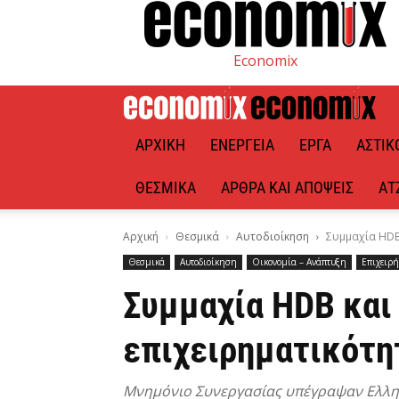
Economix
ΑΡΧΙΚΉ
ΕΝΈΡΓΕΙΑ
ΈΡΓΑ
ΑΣΤΙΚ
ΘΕΣΜΙΚΆ
ΆΡΘΡΑ ΚΑΙ ΑΠΌΨΕΙΣ
ΑΤ
Αρχική
Θεσμικά
Αυτοδιοίκηση
Συμμαχία HDB 
Θεσμικά
Αυτοδιοίκηση
Οικονομία – Ανάπτυξη
Επιχειρή
Συμμαχία HDB και 
επιχειρηματικότη
Μνημόνιο Συνεργασίας υπέγραψαν Ελλην