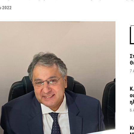
υ 2022
Σ
Θ
7 
Κ
ο
η
6 
Κ