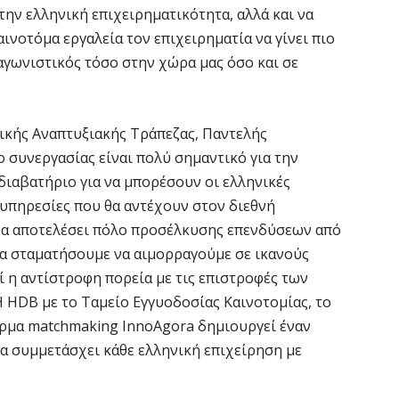
την ελληνική επιχειρηματικότητα, αλλά και να
ινοτόμα εργαλεία τον επιχειρηματία να γίνει πιο
Α
γωνιστικός τόσο στην χώρα μας όσο και σε
χ
Ο
6 
ικής Αναπτυξιακής Τράπεζας, Παντελής
συνεργασίας είναι πολύ σημαντικό για την
Ό
 διαβατήριο για να μπορέσουν οι ελληνικές
ε
0,
 υπηρεσίες που θα αντέχουν στον διεθνή
θα αποτελέσει πόλο προσέλκυσης επενδύσεων από
6 
να σταματήσουμε να αιμορραγούμε σε ικανούς
ί η αντίστροφη πορεία με τις επιστροφές των
Ο
ε
 HDB με το Ταμείο Εγγυοδοσίας Καινοτομίας, το
όρμα matchmaking InnoAgora δημιουργεί έναν
6 
α συμμετάσχει κάθε ελληνική επιχείρηση με
Ά
m