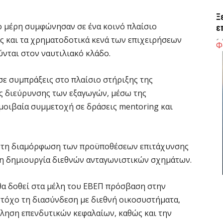
Ξ
ο μέρη συμφώνησαν σε ένα κοινό πλαίσιο
ε
ες και τα χρηματοδοτικά κενά των επιχειρήσεων
6 
Φ
νται στον ναυτιλιακό κλάδο.
Χ
ε συμπράξεις στο πλαίσιο στήριξης της
Ε
ης διεύρυνσης των εξαγωγών, μέσω της
α
οιβαία συμμετοχή σε δράσεις mentoring και
6 
Ο
 στη διαμόρφωση των προϋποθέσεων επιτάχυνσης
δ
Ε
τη δημιουργία διεθνών ανταγωνιστικών σχημάτων.
6 
θα δοθεί στα μέλη του ΕΒΕΠ πρόσβαση στην
στόχο τη διασύνδεση με διεθνή οικοσυστήματα,
C
ε
τληση επενδυτικών κεφαλαίων, καθώς και την