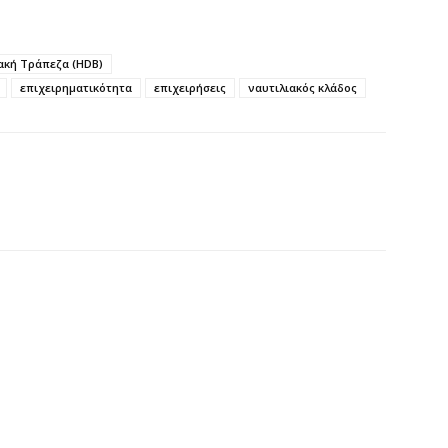
π
6 
ακή Τράπεζα (HDB)
επιχειρηματικότητα
επιχειρήσεις
ναυτιλιακός κλάδος
Υ
Π
H
6 
Υ
ε
ε
6 