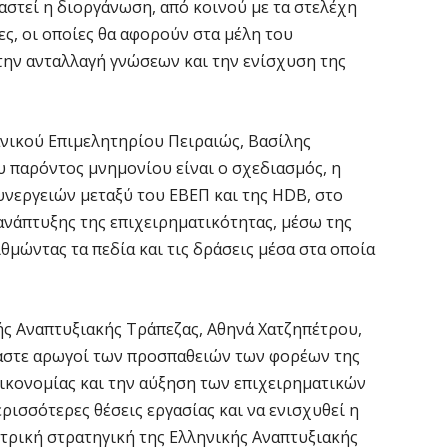
αστεί η διοργάνωση, από κοινού με τα στελέχη
6 
ες, οι οποίες θα αφορούν στα μέλη του
 την ανταλλαγή γνώσεων και την ενίσχυση της
Β
κ
6 
νικού Επιμελητηρίου Πειραιώς, Βασίλης
υ παρόντος μνημονίου είναι ο σχεδιασμός, η
Ο
νεργειών μεταξύ του ΕΒΕΠ και της HDB, στο
σ
ανάπτυξης της επιχειρηματικότητας, μέσω της
6 
θμώντας τα πεδία και τις δράσεις μέσα στα οποία
Ν
Ι
ς Αναπτυξιακής Τράπεζας, Αθηνά Χατζηπέτρου,
6 
αστε αρωγοί των προσπαθειών των φορέων της
οικονομίας και την αύξηση των επιχειρηματικών
Ψ
ισσότερες θέσεις εργασίας και να ενισχυθεί η
κ
ντρική στρατηγική της Ελληνικής Αναπτυξιακής
6 