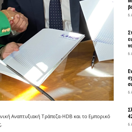
Μ
β
6 
Σ
ε
να
6 
Έ
σ
σ
6 
Σ
νική Αναπτυξιακή Τράπεζα-HDB και το Εμπορικό
4
.
6 