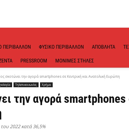
Ό ΠΕΡΙΒΆΛΛΟΝ
ΦΥΣΙΚΌ ΠΕΡΙΒΆΛΛΟΝ
ΑΠΌΒΛΗΤΑ
ΤΕ
ΖΈΝΤΑ
PRESSROOM
ΜΌΝΙΜΕΣ ΣΤΉΛΕΣ
ος σκοτώνει την αγορά smartphones σε Κεντρική και Ανατολική Ευρώπη
χνολογία
Τηλεπικοινωνίες
Χρήμα
ει την αγορά smartphones 
η
του 2022 κατά 36,5%