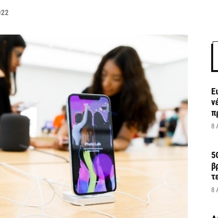
022
Ε
ν
π
8 
5
β
τ
8 