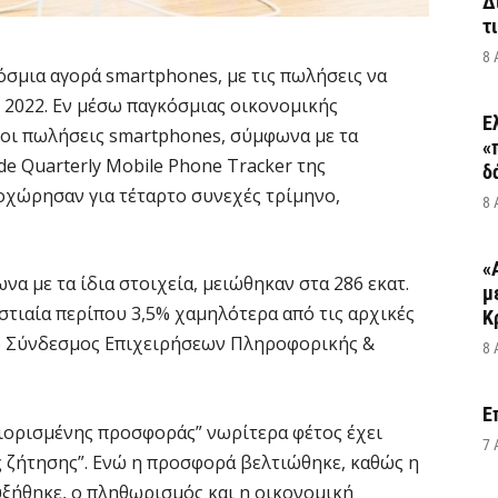
Δ
τ
8 
όσμια αγορά smartphones, με τις πωλήσεις να
υ 2022. Εν μέσω παγκόσμιας οικονομικής
Ε
 οι πωλήσεις smartphones, σύμφωνα με τα
«
e Quarterly Mobile Phone Tracker της
δ
υποχώρησαν για τέταρτο συνεχές τρίμηνο,
8 
«
α με τα ίδια στοιχεία, μειώθηκαν στα 286 εκατ.
μ
στιαία περίπου 3,5% χαμηλότερα από τις αρχικές
Κ
ο Σύνδεσμος Επιχειρήσεων Πληροφορικής &
8 
Ε
ριορισμένης προσφοράς” νωρίτερα φέτος έχει
7 
ς ζήτησης”. Ενώ η προσφορά βελτιώθηκε, καθώς η
ξήθηκε, ο πληθωρισμός και η οικονομική