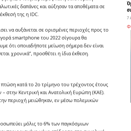
Ό
λωτικές δαπάνες και αύξησαν τα αποθέματα σε
σ
 έκθεσή της η IDC.
7 
Φ
ίσει να αυξάνεται σε ορισμένες περιοχές προς το
Σ
 αγορά smartphone του 2022 σίγουρα θα
δ
υμε ότι οποιαδήποτε μείωση σήμερα δεν είναι
υ
εται χρονικά”, προσθέτει η ίδια έκθεση.
χ
7 
Θ
 πτώση κατά το 2ο τρίμηνο του τρέχοντος έτους
λ
– στην Κεντρική και Ανατολική Ευρώπη (ΚΑΕ).
μ
στην περιοχή μειώθηκαν, εν μέσω πολεμικών
7 
Υ
ροσωπεύει μόλις το 6% των παγκόσμιων
Ι