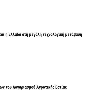
7 
Σ
Ι
7 
εται η Ελλάδα στη μεγάλη τεχνολογική μετάβαση
Θ
Π
ε
7 
Χ
ό
7 
ων του Λογαριασμού Αγροτικής Εστίας