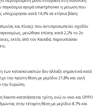
ει περιορισμένη μόνο επίδραση στη συνολική
7 
ν παγκόσμια αγορά smartphones η μείωση που
ς υποχώρησαν κατά 14,3% σε ετήσια βάση.
«
ν
απωνίας και Κίνας), που αντιπροσωπεύει σχεδόν
7 
αγκοσμίως, μειώθηκε επίσης κατά 2,2% το 2ο
ρειες, εκτός από τον Καναδά, παρουσίασαν
Α
ις.
α
7 
Κ
ξη των κατασκευαστών δεν άλλαξε σημαντικά κατά
Σ
ίχε την πρώτη θέση με μερίδιο 21,8% και υγιή
α
ό την Ευρώπη.
7 
η Xiaomi κατατάσσεται τρίτη, ενώ οι vivo και OPPO
Σ
θμώντας στην τέταρτη θέση με μερίδιο 8,7% και
φ