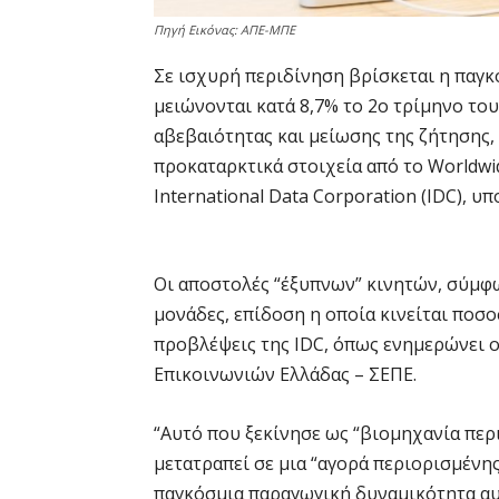
Πηγή Εικόνας: ΑΠΕ-ΜΠΕ
Σε ισχυρή περιδίνηση βρίσκεται η παγκ
μειώνονται κατά 8,7% το 2ο τρίμηνο το
αβεβαιότητας και μείωσης της ζήτησης,
προκαταρκτικά στοιχεία από το Worldwid
International Data Corporation (IDC), 
Οι αποστολές “έξυπνων” κινητών, σύμφων
μονάδες, επίδοση η οποία κινείται ποσο
προβλέψεις της IDC,
όπως ενημερώνει 
Επικοινωνιών Ελλάδας – ΣΕΠΕ.
“Αυτό που ξεκίνησε ως “βιομηχανία πε
μετατραπεί σε μια “αγορά περιορισμένη
παγκόσμια παραγωγική δυναμικότητα αυ