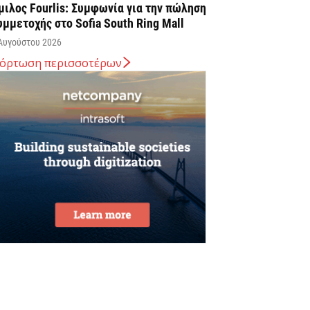
μιλος Fourlis: Συμφωνία για την πώληση
υμμετοχής στο Sofia South Ring Mall
Αυγούστου 2026
όρτωση περισσοτέρων
ταύρος Καλαφάτης: «Έχουμε
ημιουργήσει 20.000 νέες θέσεις εργασίας
ψηλής εξειδίκευσης τα τελευταία επτά
ρόνια...
Αυγούστου 2026
εσσαλονίκη: Οι αλλαγές στις
εωφορειακές γραμμές που θα ισχύσουν
ε τη λειτουργία της επέκτασης...
Αυγούστου 2026
ποχώρησε στο 3,4% ο πληθωρισμός τον
ούλιο