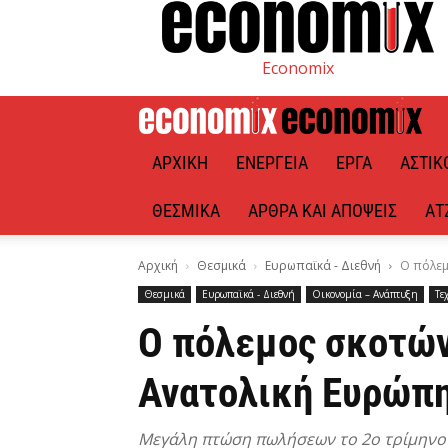
Economix
ΑΡΧΙΚΉ
ΕΝΈΡΓΕΙΑ
ΈΡΓΑ
ΑΣΤΙΚ
ΘΕΣΜΙΚΆ
ΆΡΘΡΑ ΚΑΙ ΑΠΌΨΕΙΣ
ΑΤ
Αρχική
Θεσμικά
Ευρωπαϊκά - Διεθνή
Ο πόλεμ
Θεσμικά
Ευρωπαϊκά - Διεθνή
Οικονομία – Ανάπτυξη
Τε
Ο πόλεμος σκοτών
Ανατολική Ευρώπ
Μεγάλη πτώση πωλήσεων το 2ο τρίμηνο 