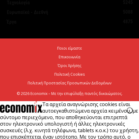
5245
Τεχνολογία
5088
Ευρωπαϊκά - Διεθνή
Νέο ιστορικό ρεκόρ για την AEGEAN τον Ιούλιο με
4875
Έργα
2 εκατομμύρια επιβάτες
6 Αυγούστου 2026
Ποιοι είμαστε
Ψεκασμοί για την καταπολέμηση των κουνουπιών,
Επικοινωνία
στις 10-11-12 Αυγούστου
Όροι Χρήσης
6 Αυγούστου 2026
Πολιτική Cookies
Πολιτική Προστασίας Προσωπικών Δεδομένων
© 2026 Economix – Με την επιφύλαξη παντός δικαιώματος.
Τα αρχεία αναγνώρισης cookies είναι
αυτοεγκαθιστώμενα αρχεία κειμένου, με
σύντομο περιεχόμενο, που αποθηκεύονται επιτρεπτά
στον ηλεκτρονικό υπολογιστή ή άλλες ηλεκτρονικές
συσκευές (λ.χ. κινητά τηλέφωνα, tablets κ.ο.κ.) του χρήστη,
που επισκέπτεται έναν ιστότοπο. Με τον τρόπο αυτό, ο