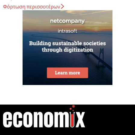
Φόρτωση περισσοτέρων
Κ. Χατζηδάκης: Στον κάλαθο των αχρήστων οι
αμφισβητήσεις για το καλώδιο της ηλεκτρικής
διασύνδεσης...
6 Αυγούστου 2026
Κυβερνητική Επιτροπή Βιομηχανίας – Κυρ.
Μητσοτάκης: Η ενίσχυση της παραγωγικής βάσης
αποτελεί στρατηγική προτεραιότητα
6 Αυγούστου 2026
Στην ΑΑΔΕ ο Κυρ. Μητσοτάκης για την εφαρμογή
myAGRO: Η χώρα δεν μπορεί να...
6 Αυγούστου 2026
η
Γεννημένοι την 4
Ιουλίου.