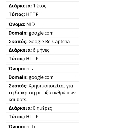
1 έτος
HTTP
NID
google.com
Google Re-Captcha
6 μήνες
HTTP
rc::a
google.com
Χρησιμοποιείται για
τη διάκριση μεταξύ ανθρώπων
και bots.
0 ημέρες
HTTP
rc::b