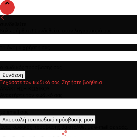
συνδεθείτε
Καλωσήρθατε! Συνδεθείτε στον λογαριασμό σας
το όνομα χρήστη σας
ο κωδικός πρόσβασης σας
Ξεχάσατε τον κωδικό σας; Ζητήστε βοήθεια
ΑΝΑΚΤΗΣΗ ΚΩΔΙΚΟΥ
Ανακτήστε τον κωδικό σας
το email σας
Ένας κωδικός πρόσβασης θα σταλθεί με e-mail σε εσάς.