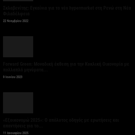
της ΚΑΠ για ενίσχυση της ανταγωνιστικότητας των
Σκλαβενίτης: Εγκαίνια για το νέο hypermarket στη Ρενώ στη Νέα
γεωργικών...
Φιλαδέλφεια
7 Αυγούστου 2026
22 Νοεμβρίου 2022
Στήριξη σε περισσότερους από 1.600 φοιτητές του
Πανεπιστημίου Κρήτης με 3,358 εκατ. ευρώ για...
7 Αυγούστου 2026
Forward Green: Μοναδική έκθεση για την Κυκλική Οικονομία με
πολλαπλά μηνύματα...
Η Deloitte Ελλάδος αποκλειστικός
9 Ιουνίου 2023
χρηματοοικονομικός σύμβουλος του Ομίλου ΔΕΗ
για τη στρατηγική είσοδό του...
7 Αυγούστου 2026
Κορυφώνεται η έξοδος των εκδρομέων – Στο 100%
«Εξοικονομώ 2025»: Ο απόλυτος οδηγός με ερωτήσεις και
η πληρότητα σε πολλά δρομολόγια για...
απαντήσεις για το...
7 Αυγούστου 2026
11 Ιανουαρίου 2025