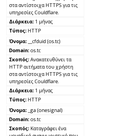
στα αντίστοιχα HTTPS για τις
υπηρεσίες Couldflare.
1 μήνας
HTTP
__cfduid (os.tc)
os.tc
Ανακατευθύνει τα
HTTP αιτήματα του χρήστη
στα αντίστοιχα HTTPS για τις
υπηρεσίες Couldflare.
1 μήνας
HTTP
_ga (onesignal)
os.tc
Καταγράφει ένα
μοναδικό αναγνωριστικό που