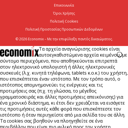
Επικοινωνία
7 Αυγούστου 2026
Όροι Χρήσης
Πολιτική Cookies
Πολιτική Προστασίας Προσωπικών Δεδομένων
© 2026 Economix – Με την επιφύλαξη παντός δικαιώματος.
Τα αρχεία αναγνώρισης cookies είναι
αυτοεγκαθιστώμενα αρχεία κειμένου, με
σύντομο περιεχόμενο, που αποθηκεύονται επιτρεπτά
στον ηλεκτρονικό υπολογιστή ή άλλες ηλεκτρονικές
συσκευές (λ.χ. κινητά τηλέφωνα, tablets κ.ο.κ.) του χρήστη,
που επισκέπτεται έναν ιστότοπο. Με τον τρόπο αυτό, ο
ιστότοπος απομνημονεύει τις ενέργειες και τις
προτιμήσεις σας (π.χ. τη γλώσσα, το μέγεθος
γραμματοσειράς και άλλες προτιμήσεις απεικόνισης) για
ένα χρονικό διάστημα, κι έτσι δεν χρειάζεται να εισάγετε
τις προτιμήσεις αυτές κάθε φορά που επισκέπτεστε τον
ιστότοπο ή όταν περιηγείστε από μια σελίδα του σε άλλη.
Τα cookies σας βοηθούν να πλοηγηθείτε σε ένα
περιβάλλον που είναι πιο φιλικό προς τον χρήστη.