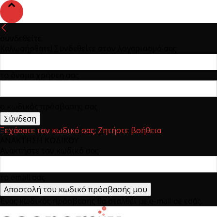
συνδεθείτε
Καλωσήρθατε! Συνδεθείτε στον λογαριασμό σας
το όνομα χρήστη σας
ο κωδικός πρόσβασης σας
Ξεχάσατε τον κωδικό σας; Ζητήστε βοήθεια
ΑΝΑΚΤΗΣΗ ΚΩΔΙΚΟΥ
Ανακτήστε τον κωδικό σας
το email σας
Ένας κωδικός πρόσβασης θα σταλθεί με e-mail σε εσάς.