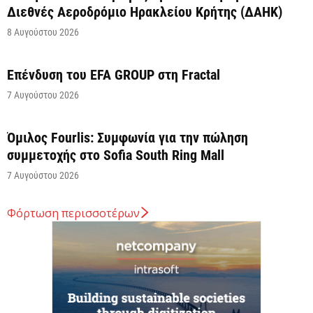
Διεθνές Αεροδρόμιο Ηρακλείου Κρήτης (ΔΑΗΚ)
8 Αυγούστου 2026
Επένδυση του EFA GROUP στη Fractal
7 Αυγούστου 2026
Όμιλος Fourlis: Συμφωνία για την πώληση
συμμετοχής στο Sofia South Ring Mall
7 Αυγούστου 2026
Φόρτωση περισσοτέρων
Σταύρος Καλαφάτης: «Έχουμε δημιουργήσει 20.000
νέες θέσεις εργασίας υψηλής εξειδίκευσης τα
τελευταία επτά χρόνια...
7 Αυγούστου 2026