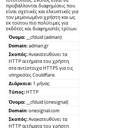
ιστότοπους. Σκοπός είναι να
προβάλλονται διαφημίσεις που
είναι σχετικές και ελκυστικές για
τον μεμονωμένο χρήστη και ως
εκ τούτου πιο πολύτιμες για
εκδότες και διαφημιστές τρίτων.
__cfduid (adman)
adman.gr
Ανακατευθύνει τα
HTTP αιτήματα του χρήστη
στα αντίστοιχα HTTPS για τις
υπηρεσίες Couldflare.
1 μήνας
HTTP
__cfduid (onesignal)
onesignal.com
Ανακατευθύνει τα
HTTP αιτήματα του χρήστη