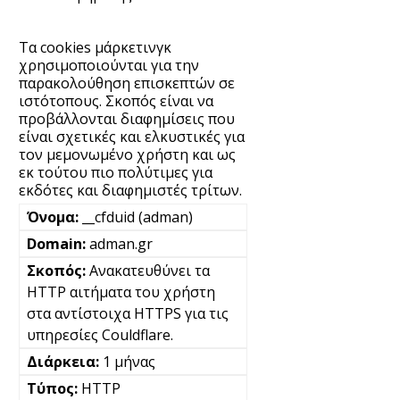
Τα cookies μάρκετινγκ
χρησιμοποιούνται για την
παρακολούθηση επισκεπτών σε
ιστότοπους. Σκοπός είναι να
προβάλλονται διαφημίσεις που
είναι σχετικές και ελκυστικές για
τον μεμονωμένο χρήστη και ως
εκ τούτου πιο πολύτιμες για
εκδότες και διαφημιστές τρίτων.
__cfduid (adman)
adman.gr
Ανακατευθύνει τα
HTTP αιτήματα του χρήστη
στα αντίστοιχα HTTPS για τις
υπηρεσίες Couldflare.
1 μήνας
HTTP