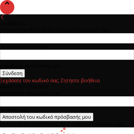
συνδεθείτε
Καλωσήρθατε! Συνδεθείτε στον λογαριασμό σας
το όνομα χρήστη σας
ο κωδικός πρόσβασης σας
Ξεχάσατε τον κωδικό σας; Ζητήστε βοήθεια
ΑΝΑΚΤΗΣΗ ΚΩΔΙΚΟΥ
Ανακτήστε τον κωδικό σας
το email σας
Ένας κωδικός πρόσβασης θα σταλθεί με e-mail σε εσάς.