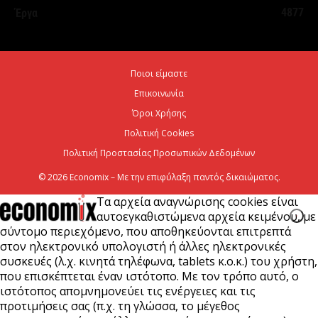
7 Αυγούστου 2026
4877
Έργα
Η Deloitte Ελλάδος αποκλειστικός
χρηματοοικονομικός σύμβουλος του Ομίλου ΔΕΗ
Ποιοι είμαστε
για τη στρατηγική είσοδό του...
Επικοινωνία
7 Αυγούστου 2026
Όροι Χρήσης
Πολιτική Cookies
Πολιτική Προστασίας Προσωπικών Δεδομένων
© 2026 Economix – Με την επιφύλαξη παντός δικαιώματος.
Τα αρχεία αναγνώρισης cookies είναι
αυτοεγκαθιστώμενα αρχεία κειμένου, με
σύντομο περιεχόμενο, που αποθηκεύονται επιτρεπτά
στον ηλεκτρονικό υπολογιστή ή άλλες ηλεκτρονικές
συσκευές (λ.χ. κινητά τηλέφωνα, tablets κ.ο.κ.) του χρήστη,
που επισκέπτεται έναν ιστότοπο. Με τον τρόπο αυτό, ο
ιστότοπος απομνημονεύει τις ενέργειες και τις
προτιμήσεις σας (π.χ. τη γλώσσα, το μέγεθος