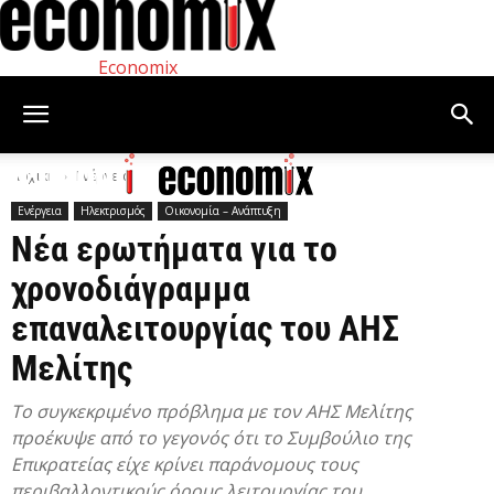
Economix
Αρχική
Ενέργεια
Ενέργεια
Ηλεκτρισμός
Οικονομία – Ανάπτυξη
Νέα ερωτήματα για το
χρονοδιάγραμμα
επαναλειτουργίας του ΑΗΣ
Μελίτης
Το συγκεκριμένο πρόβλημα με τον ΑΗΣ Μελίτης
προέκυψε από το γεγονός ότι το Συμβούλιο της
Επικρατείας είχε κρίνει παράνομους τους
περιβαλλοντικούς όρους λειτουργίας του