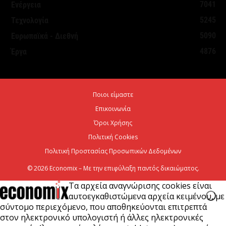
7041
Ενέργεια
Θεσμοθετήθηκε το Ειδικό Χωροταξικό Πλαίσιο για
5245
Τεχνολογία
τον Τουρισμό: Στρατηγικό εργαλείο για βιώσιμη
5090
Ευρωπαϊκά - Διεθνή
τουριστική ανάπτυξη
4876
Έργα
7 Αυγούστου 2026
Χρίστος Δήμας: «Προχωρούν τα έργα σε όλο το
Ποιοι είμαστε
μήκος του ΒΟΑΚ»
Επικοινωνία
7 Αυγούστου 2026
Όροι Χρήσης
Πολιτική Cookies
Πολιτική Προστασίας Προσωπικών Δεδομένων
© 2026 Economix – Με την επιφύλαξη παντός δικαιώματος.
Τα αρχεία αναγνώρισης cookies είναι
αυτοεγκαθιστώμενα αρχεία κειμένου, με
σύντομο περιεχόμενο, που αποθηκεύονται επιτρεπτά
στον ηλεκτρονικό υπολογιστή ή άλλες ηλεκτρονικές