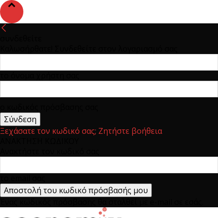
συνδεθείτε
Καλωσήρθατε! Συνδεθείτε στον λογαριασμό σας
το όνομα χρήστη σας
ο κωδικός πρόσβασης σας
Ξεχάσατε τον κωδικό σας; Ζητήστε βοήθεια
ΑΝΑΚΤΗΣΗ ΚΩΔΙΚΟΥ
Ανακτήστε τον κωδικό σας
το email σας
Ένας κωδικός πρόσβασης θα σταλθεί με e-mail σε εσάς.