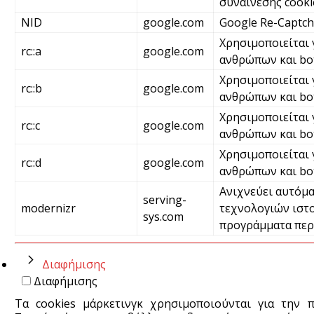
συναίνεσης cooki
NID
google.com
Google Re-Captc
Χρησιμοποιείται 
rc::a
google.com
ανθρώπων και bot
Χρησιμοποιείται 
rc::b
google.com
ανθρώπων και bo
Χρησιμοποιείται 
rc::c
google.com
ανθρώπων και bo
Χρησιμοποιείται 
rc::d
google.com
ανθρώπων και bo
Ανιχνεύει αυτόμα
serving-
modernizr
τεχνολογιών ιστο
sys.com
προγράμματα περ
Διαφήμισης
Διαφήμισης
Τα cookies μάρκετινγκ χρησιμοποιούνται για την 