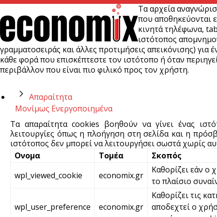
Τα αρχεία αναγνώρισ
που αποθηκεύονται ε
κινητά τηλέφωνα, tab
ιστότοπος απομνημονε
γραμματοσειράς και άλλες προτιμήσεις απεικόνισης) για έν
κάθε φορά που επισκέπτεστε τον ιστότοπο ή όταν περιηγεί
περιβάλλον που είναι πιο φιλικό προς τον χρήστη.
Απαραίτητα
Μονίμως Ενεργοποιημένα
Τα απαραίτητα cookies βοηθούν να γίνει ένας ιστ
λειτουργίες όπως η πλοήγηση στη σελίδα και η πρόσβ
ιστότοπος δεν μπορεί να λειτουργήσει σωστά χωρίς αυτ
Ονομα
Τομέα
Σκοπός
Καθορίζει εάν ο 
wpl_viewed_cookie
economix.gr
το πλαίσιο συναί
Καθορίζει τις κατ
wpl_user_preference
economix.gr
αποδεχτεί ο χρήσ