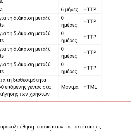
e.
ha
6 μήνες
HTTP
V
για τη διάκριση μεταξύ
0
ε
HTTP
s.
ημέρες
6 
για τη διάκριση μεταξύ
0
HTTP
ts
ημέρες
για τη διάκριση μεταξύ
0
HTTP
ts
ημέρες
για τη διάκριση μεταξύ
0
HTTP
ts
ημέρες
τα τη διαθεσιμότητα
ύ επόμενης γενιάς στα
Μόνιμα
HTML
ιήγησης των χρηστών.
παρακολούθηση επισκεπτών σε ιστότοπους.