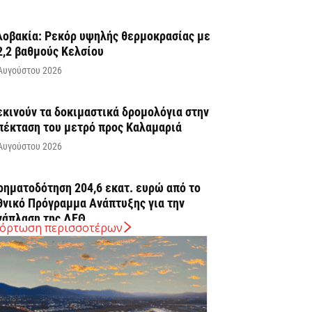
λοβακία: Ρεκόρ υψηλής θερμοκρασίας με
2,2 βαθμούς Κελσίου
Αυγούστου 2026
εκινούν τα δοκιμαστικά δρομολόγια στην
πέκταση του μετρό προς Καλαμαριά
Αυγούστου 2026
ρηματοδότηση 204,6 εκατ. ευρώ από το
θνικό Πρόγραμμα Ανάπτυξης για την
νάπλαση της ΔΕΘ
όρτωση περισσοτέρων
Αυγούστου 2026
ΠΕΚΑ: Αύριο η δεύτερη πληρωμή των
ικαιούχων του Λογαριασμού Αγροτικής
στίας