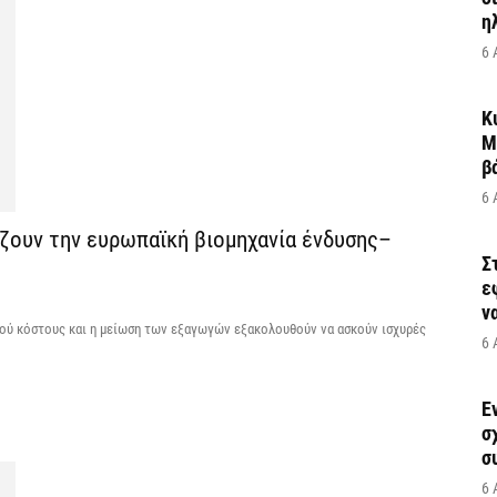
η
6 
Κ
Μ
β
6 
έζουν την ευρωπαϊκή βιομηχανία ένδυσης–
Σ
ε
να
ύ κόστους και η μείωση των εξαγωγών εξακολουθούν να ασκούν ισχυρές
6 
Έ
σ
σ
6 