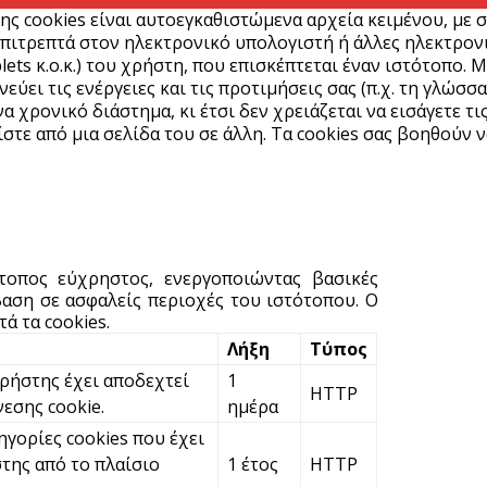
ε
ης cookies είναι αυτοεγκαθιστώμενα αρχεία κειμένου, με 
πιτρεπτά στον ηλεκτρονικό υπολογιστή ή άλλες ηλεκτρονικ
6 
lets κ.ο.κ.) του χρήστη, που επισκέπτεται έναν ιστότοπο. 
ύει τις ενέργειες και τις προτιμήσεις σας (π.χ. τη γλώσσα
α χρονικό διάστημα, κι έτσι δεν χρειάζεται να εισάγετε τι
Ά
στε από μια σελίδα του σε άλλη. Τα cookies σας βοηθούν ν
m
π
6 
Υ
ότοπος εύχρηστος, ενεργοποιώντας βασικές
Π
αση σε ασφαλείς περιοχές του ιστότοπου. Ο
H
ά τα cookies.
6 
Λήξη
Τύπος
χρήστης έχει αποδεχτεί
1
HTTP
Υ
νεσης cookie.
ημέρα
ε
ηγορίες cookies που έχει
ε
της από το πλαίσιο
1 έτος
HTTP
6 