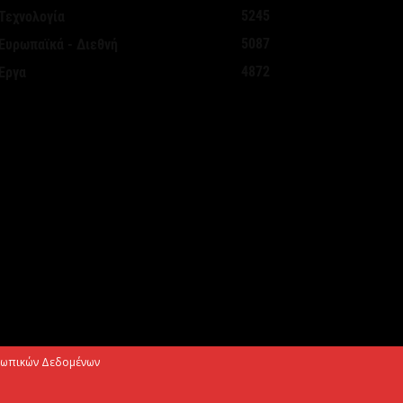
Αυγούστου 2026
5245
Τεχνολογία
5087
Ευρωπαϊκά - Διεθνή
εκασμοί για την καταπολέμηση των
4872
Έργα
ουνουπιών, στις 10-11-12 Αυγούστου
Αυγούστου 2026
ίρεται η προληπτική σύσταση για μη
ρήση του νερού στη Σίβηρη –
λοκληρώθηκαν οι...
Αυγούστου 2026
μιλος JUMBO: Καθαρά κέρδη 320 εκατ.
υρώ για το 2025 – Διανομή μερίσματος
70...
Αυγούστου 2026
σωπικών Δεδομένων
κτώ νέα οχήματα μεταφοράς