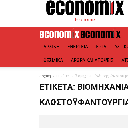
Economix
ΑΡΧΙΚΉ
ΕΝΈΡΓΕΙΑ
ΈΡΓΑ
ΑΣΤΙΚ
ΘΕΣΜΙΚΆ
ΆΡΘΡΑ ΚΑΙ ΑΠΌΨΕΙΣ
ΑΤ
Αρχική
Ετικέτες
βιομηχανία ένδυσης-κλωστοϋφ
ΕΤΙΚΈΤΑ: ΒΙΟΜΗΧΑΝΊ
ΚΛΩΣΤΟΫΦΑΝΤΟΥΡΓΊ