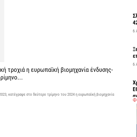
Σ
4
6 
Ξ
ε
6 
κή τροχιά η ευρωπαϊκή βιομηχανία ένδυσης-
ίμηνο...
Χ
Ε
2023, κατέγραψε στο δεύτερο τρίμηνο του 2024 η ευρωπαϊκή βιομηχανία
α
Φ
6 
Ο
δ
Ε