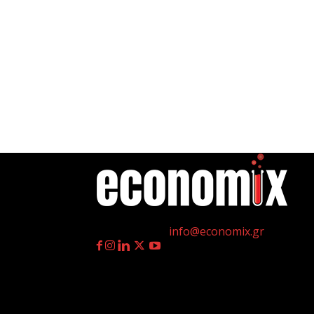
η
Γεννημένοι την 4
Ιουλίου.
Επικοινωνία:
info@economix.gr