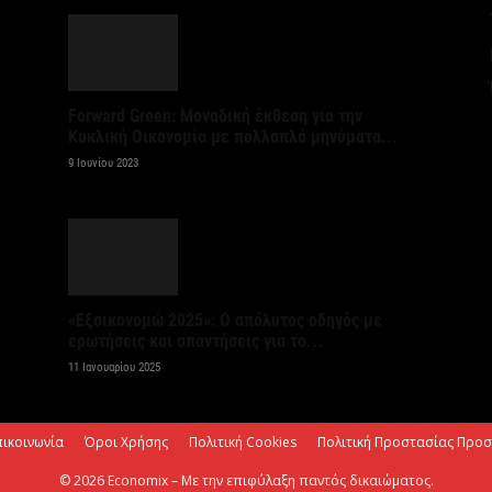
6 
Ψ
κ
Forward Green: Μοναδική έκθεση για την
6 
Κυκλική Οικονομία με πολλαπλά μηνύματα...
9 Ιουνίου 2023
Α
χ
Ο
6 
«Εξοικονομώ 2025»: Ο απόλυτος οδηγός με
ερωτήσεις και απαντήσεις για το...
Ό
ε
11 Ιανουαρίου 2025
0,
6 
πικοινωνία
Όροι Χρήσης
Πολιτική Cookies
Πολιτική Προστασίας Προ
© 2026 Economix – Με την επιφύλαξη παντός δικαιώματος.
Ο