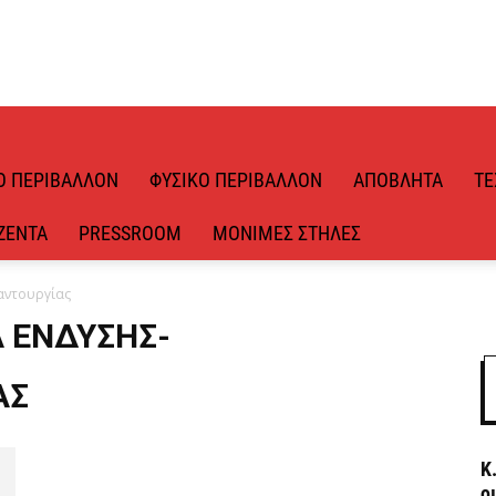
Ό ΠΕΡΙΒΆΛΛΟΝ
ΦΥΣΙΚΌ ΠΕΡΙΒΆΛΛΟΝ
ΑΠΌΒΛΗΤΑ
ΤΕ
ΖΈΝΤΑ
PRESSROOM
ΜΌΝΙΜΕΣ ΣΤΉΛΕΣ
αντουργίας
Α ΈΝΔΥΣΗΣ-
ΑΣ
Κ
ο