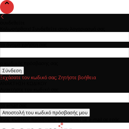
συνδεθείτε
Καλωσήρθατε! Συνδεθείτε στον λογαριασμό σας
το όνομα χρήστη σας
ο κωδικός πρόσβασης σας
Ξεχάσατε τον κωδικό σας; Ζητήστε βοήθεια
ΑΝΑΚΤΗΣΗ ΚΩΔΙΚΟΥ
Ανακτήστε τον κωδικό σας
το email σας
Ένας κωδικός πρόσβασης θα σταλθεί με e-mail σε εσάς.