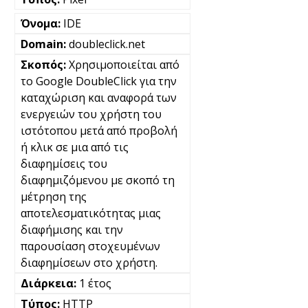
IDE
doubleclick.net
Χρησιμοποιείται από
το Google DoubleClick για την
καταχώριση και αναφορά των
ενεργειών του χρήστη του
ιστότοπου μετά από προβολή
ή κλικ σε μια από τις
διαφημίσεις του
διαφημιζόμενου με σκοπό τη
μέτρηση της
αποτελεσματικότητας μιας
διαφήμισης και την
παρουσίαση στοχευμένων
διαφημίσεων στο χρήστη.
1 έτος
HTTP