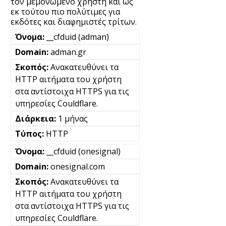
τον μεμονωμένο χρήστη και ως
εκ τούτου πιο πολύτιμες για
εκδότες και διαφημιστές τρίτων.
__cfduid (adman)
adman.gr
Ανακατευθύνει τα
HTTP αιτήματα του χρήστη
στα αντίστοιχα HTTPS για τις
υπηρεσίες Couldflare.
1 μήνας
HTTP
__cfduid (onesignal)
onesignal.com
Ανακατευθύνει τα
HTTP αιτήματα του χρήστη
στα αντίστοιχα HTTPS για τις
υπηρεσίες Couldflare.