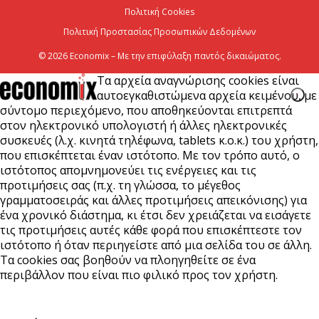
Πολιτική Cookies
Πολιτική Προστασίας Προσωπικών Δεδομένων
© 2026 Economix – Με την επιφύλαξη παντός δικαιώματος.
Τα αρχεία αναγνώρισης cookies είναι
αυτοεγκαθιστώμενα αρχεία κειμένου, με
σύντομο περιεχόμενο, που αποθηκεύονται επιτρεπτά
στον ηλεκτρονικό υπολογιστή ή άλλες ηλεκτρονικές
συσκευές (λ.χ. κινητά τηλέφωνα, tablets κ.ο.κ.) του χρήστη,
που επισκέπτεται έναν ιστότοπο. Με τον τρόπο αυτό, ο
ιστότοπος απομνημονεύει τις ενέργειες και τις
προτιμήσεις σας (π.χ. τη γλώσσα, το μέγεθος
γραμματοσειράς και άλλες προτιμήσεις απεικόνισης) για
ένα χρονικό διάστημα, κι έτσι δεν χρειάζεται να εισάγετε
τις προτιμήσεις αυτές κάθε φορά που επισκέπτεστε τον
ιστότοπο ή όταν περιηγείστε από μια σελίδα του σε άλλη.
Τα cookies σας βοηθούν να πλοηγηθείτε σε ένα
περιβάλλον που είναι πιο φιλικό προς τον χρήστη.