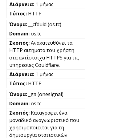
1 μήνας
HTTP
__cfduid (os.tc)
os.tc
Ανακατευθύνει τα
HTTP αιτήματα του χρήστη
στα αντίστοιχα HTTPS για τις
υπηρεσίες Couldflare.
1 μήνας
HTTP
_ga (onesignal)
os.tc
Καταγράφει ένα
μοναδικό αναγνωριστικό που
χρησιμοποιείται για τη
δημιουργία στατιστικών