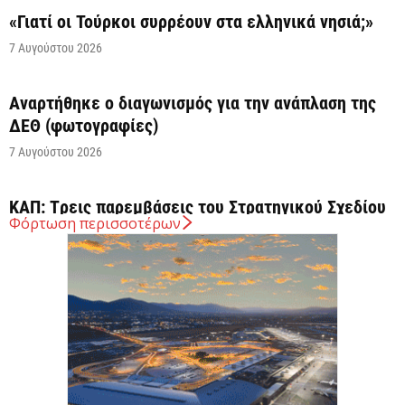
«Γιατί οι Τούρκοι συρρέουν στα ελληνικά νησιά;»
7 Αυγούστου 2026
Αναρτήθηκε o διαγωνισμός για την ανάπλαση της
ΔΕΘ (φωτογραφίες)
7 Αυγούστου 2026
ΚΑΠ: Tρεις παρεμβάσεις του Στρατηγικού Σχεδίου
Φόρτωση περισσοτέρων
της ΚΑΠ για ενίσχυση της ανταγωνιστικότητας των
γεωργικών...
7 Αυγούστου 2026
Στήριξη σε περισσότερους από 1.600 φοιτητές του
Πανεπιστημίου Κρήτης με 3,358 εκατ. ευρώ για...
7 Αυγούστου 2026