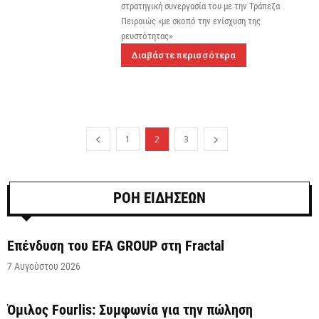
στρατηγική συνεργασία του με την Τράπεζα
Πειραιώς «με σκοπό την ενίσχυση της
ρευστότητας»
Διαβάστε περισσότερα
1
2
3
ΡΟΗ ΕΙΔΗΣΕΩΝ
Επένδυση του EFA GROUP στη Fractal
7 Αυγούστου 2026
Όμιλος Fourlis: Συμφωνία για την πώληση