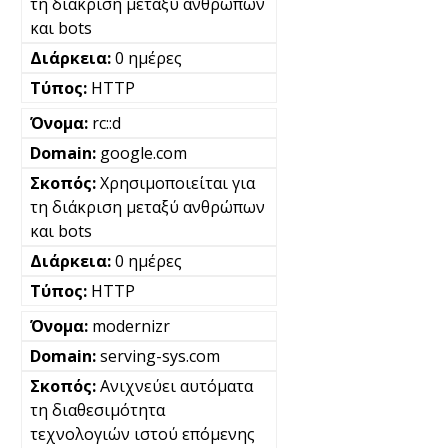
τη διάκριση μεταξύ ανθρώπων
και bots
0 ημέρες
HTTP
rc::d
google.com
Χρησιμοποιείται για
τη διάκριση μεταξύ ανθρώπων
και bots
0 ημέρες
HTTP
modernizr
serving-sys.com
Ανιχνεύει αυτόματα
τη διαθεσιμότητα
τεχνολογιών ιστού επόμενης