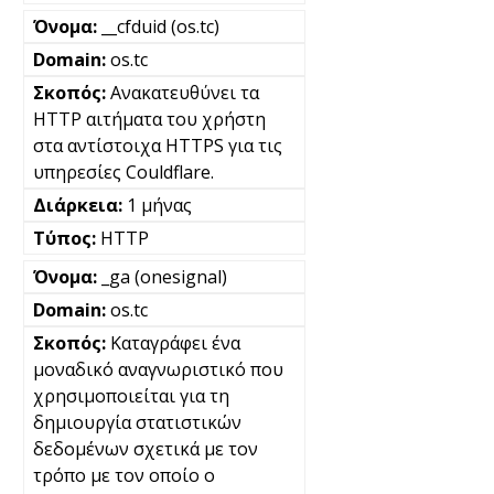
__cfduid (os.tc)
os.tc
Ανακατευθύνει τα
HTTP αιτήματα του χρήστη
στα αντίστοιχα HTTPS για τις
υπηρεσίες Couldflare.
1 μήνας
HTTP
_ga (onesignal)
os.tc
Καταγράφει ένα
μοναδικό αναγνωριστικό που
χρησιμοποιείται για τη
δημιουργία στατιστικών
δεδομένων σχετικά με τον
τρόπο με τον οποίο ο