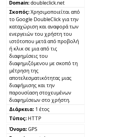
doubleclick.net
Χρησιμοποιείται από
το Google DoubleClick για την
καταχώριση και αναφορά των
ενεργειών του χρήστη του
ιστότοπου μετά από προβολή
ή κλικ σε μια από τις
διαφημίσεις του
διαφημιζόμενου με σκοπό τη
μέτρηση της
αποτελεσματικότητας μιας
διαφήμισης και την
παρουσίαση στοχευμένων
διαφημίσεων στο χρήστη.
1 έτος
HTTP
GPS