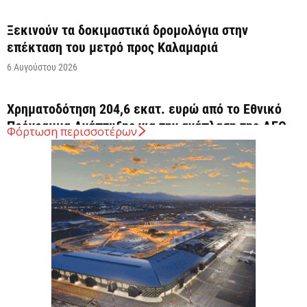
Ξεκινούν τα δοκιμαστικά δρομολόγια στην
επέκταση του μετρό προς Καλαμαριά
6 Αυγούστου 2026
Χρηματοδότηση 204,6 εκατ. ευρώ από το Εθνικό
Πρόγραμμα Ανάπτυξης για την ανάπλαση της ΔΕΘ
Φόρτωση περισσοτέρων
6 Αυγούστου 2026
ΟΠΕΚΑ: Αύριο η δεύτερη πληρωμή των δικαιούχων
του Λογαριασμού Αγροτικής Εστίας
6 Αυγούστου 2026
CrediaBank: Στα 53,6 εκατ. ευρώ τα
επαναλαμβανόμενα λειτουργικά κέρδη
6 Αυγούστου 2026