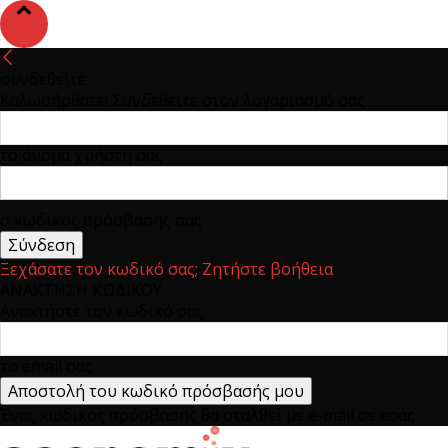
συνδεθείτε
Καλωσήρθατε! Συνδεθείτε στον λογαριασμό σας
το όνομα χρήστη σας
ο κωδικός πρόσβασης σας
Ξεχάσατε τον κωδικό σας; Ζητήστε βοήθεια
ΑΝΑΚΤΗΣΗ ΚΩΔΙΚΟΥ
Ανακτήστε τον κωδικό σας
το email σας
Ένας κωδικός πρόσβασης θα σταλθεί με e-mail σε εσάς.