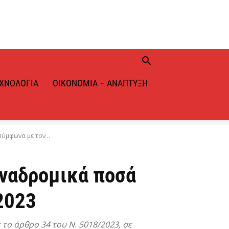
ΧΝΟΛΟΓΊΑ
ΟΙΚΟΝΟΜΊΑ – ΑΝΆΠΤΥΞΗ
ύμφωνα με τον...
αναδρομικά ποσά
2023
ο άρθρο 34 του Ν. 5018/2023, σε