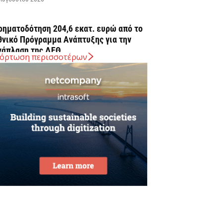
ρηματοδότηση 204,6 εκατ. ευρώ από το
θνικό Πρόγραμμα Ανάπτυξης για την
νάπλαση της ΔΕΘ
όρτωση περισσοτέρων
Αυγούστου 2026
ΠΕΚΑ: Αύριο η δεύτερη πληρωμή των
ικαιούχων του Λογαριασμού Αγροτικής
στίας
Αυγούστου 2026
rediaBank: Στα 53,6 εκατ. ευρώ τα
παναλαμβανόμενα λειτουργικά κέρδη
Αυγούστου 2026
ιομηχανία: επίθεση ουσίας από ΕΛΑΣ σε