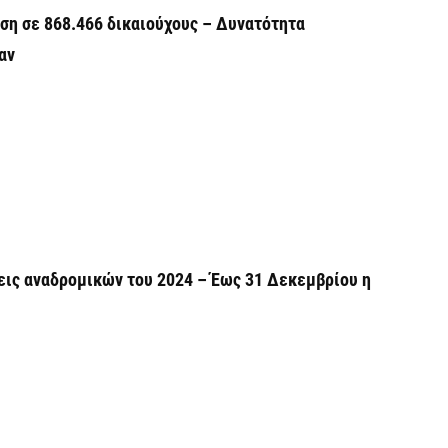
Υ
ση σε 868.466 δικαιούχους – Δυνατότητα
Π
αν
H
6 
Υ
ε
ε
6 
εις αναδρομικών του 2024 – Έως 31 Δεκεμβρίου η
V
ε
6 