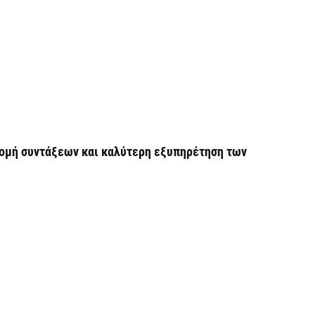
Ο
6 
Ό
ε
0,
6 
ομή συντάξεων και καλύτερη εξυπηρέτηση των
Ο
ε
6 
Ά
m
π
6 