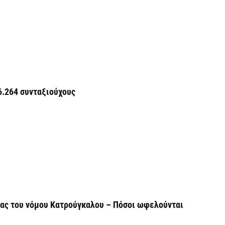
κ
6 
Ο
σ
6 
6.264 συνταξιούχους
Ν
Ι
6 
Ψ
κ
6 
ίας του νόμου Κατρούγκαλου – Πόσοι ωφελούνται
Α
χ