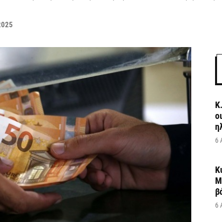
2025
Κ
ο
η
6 
Κ
Μ
β
6 