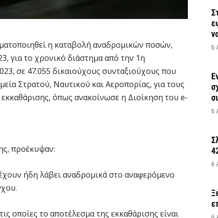
Σ
ε
να
γματοποιηθεί η καταβολή αναδρομικών ποσών,
6 
3, για το χρονικό διάστημα από την 1η
023, σε 47.055 δικαιούχους συνταξιούχους που
Έ
εία Στρατού, Ναυτικού και Αεροπορίας, για τους
σ
 εκκαθάρισης, όπως ανακοίνωσε η Διοίκηση του e-
σ
6 
Σ
ης, προέκυψαν:
4
6 
 έχουν ήδη λάβει αναδρομικά στο αναφερόμενο
γχου.
Ξ
ε
τις οποίες το αποτέλεσμα της εκκαθάρισης είναι
6 