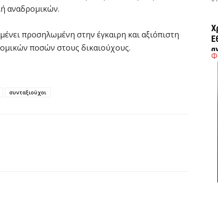
λή αναδρομικών.
Χ
αμένει προσηλωμένη στην έγκαιρη και αξιόπιστη
Ε
ρομικών ποσών στους δικαιούχους.
α
Φ
6 
Ο
συνταξιούχοι
δ
Ε
6 
C
ε
6 
Β