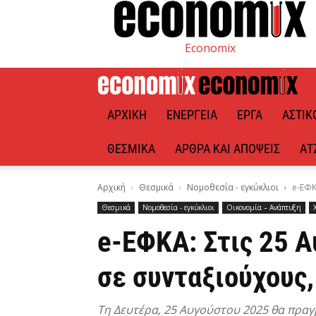
Economix
ΑΡΧΙΚΉ
ΕΝΈΡΓΕΙΑ
ΈΡΓΑ
ΑΣΤΙΚ
ΘΕΣΜΙΚΆ
ΆΡΘΡΑ ΚΑΙ ΑΠΌΨΕΙΣ
ΑΤ
Αρχική
Θεσμικά
Νομοθεσία - εγκύκλιοι
e-ΕΦΚ
Θεσμικά
Νομοθεσία - εγκύκλιοι
Οικονομία – Ανάπτυξη
e-ΕΦΚΑ: Στις 25 
σε συνταξιούχους
Τη Δευτέρα, 25 Αυγούστου 2025 θα πραγ