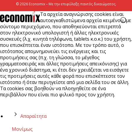
© 2026 Economix – Με την επιφύλαξη παντός δικαιώματος.
Τα αρχεία αναγνώρισης cookies είναι
αυτοεγκαθιστώμενα αρχεία κειμένου, με
σύντομο περιεχόμενο, που αποθηκεύονται επιτρεπτά
στον ηλεκτρονικό υπολογιστή ή άλλες ηλεκτρονικές
συσκευές (λ.χ. κινητά τηλέφωνα, tablets κ.ο.κ.) του χρήστη,
που επισκέπτεται έναν ιστότοπο. Με τον τρόπο αυτό, ο
ιστότοπος απομνημονεύει τις ενέργειες και τις
προτιμήσεις σας (π.χ. τη γλώσσα, το μέγεθος
γραμματοσειράς και άλλες προτιμήσεις απεικόνισης) για
ένα χρονικό διάστημα, κι έτσι δεν χρειάζεται να εισάγετε
τις προτιμήσεις αυτές κάθε φορά που επισκέπτεστε τον
ιστότοπο ή όταν περιηγείστε από μια σελίδα του σε άλλη.
Τα cookies σας βοηθούν να πλοηγηθείτε σε ένα
περιβάλλον που είναι πιο φιλικό προς τον χρήστη.
Απαραίτητα
Μονίμως