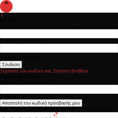
συνδεθείτε
Καλωσήρθατε! Συνδεθείτε στον λογαριασμό σας
το όνομα χρήστη σας
ο κωδικός πρόσβασης σας
Ξεχάσατε τον κωδικό σας; Ζητήστε βοήθεια
ΑΝΑΚΤΗΣΗ ΚΩΔΙΚΟΥ
Ανακτήστε τον κωδικό σας
το email σας
Ένας κωδικός πρόσβασης θα σταλθεί με e-mail σε εσάς.