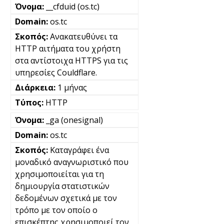
__cfduid (os.tc)
os.tc
Ανακατευθύνει τα
HTTP αιτήματα του χρήστη
στα αντίστοιχα HTTPS για τις
υπηρεσίες Couldflare.
1 μήνας
HTTP
_ga (onesignal)
os.tc
Καταγράφει ένα
μοναδικό αναγνωριστικό που
χρησιμοποιείται για τη
δημιουργία στατιστικών
δεδομένων σχετικά με τον
τρόπο με τον οποίο ο
επισκέπτης χρησιμοποιεί τον