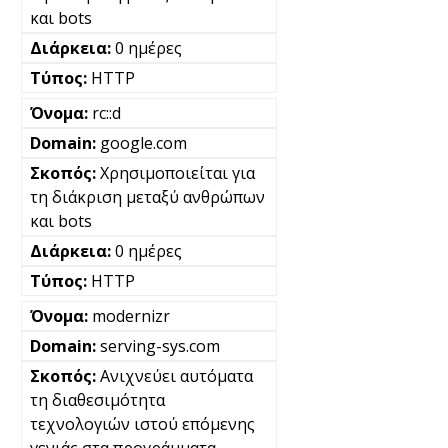
και bots
0 ημέρες
HTTP
rc::d
google.com
Χρησιμοποιείται για
τη διάκριση μεταξύ ανθρώπων
και bots
0 ημέρες
HTTP
modernizr
serving-sys.com
Ανιχνεύει αυτόματα
τη διαθεσιμότητα
τεχνολογιών ιστού επόμενης
γενιάς στα προγράμματα