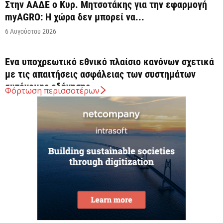
Στην ΑΑΔΕ ο Κυρ. Μητσοτάκης για την εφαρμογή
myAGRO: Η χώρα δεν μπορεί να...
6 Αυγούστου 2026
Ένα υποχρεωτικό εθνικό πλαίσιο κανόνων σχετικά
με τις απαιτήσεις ασφάλειας των συστημάτων
αυτόνομης οδήγησης...
Φόρτωση περισσοτέρων
6 Αυγούστου 2026
Σλοβακία: Ρεκόρ υψηλής θερμοκρασίας με 42,2
βαθμούς Κελσίου
6 Αυγούστου 2026
Ξεκινούν τα δοκιμαστικά δρομολόγια στην
επέκταση του μετρό προς Καλαμαριά
6 Αυγούστου 2026