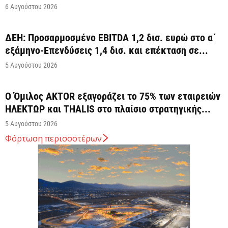
6 Αυγούστου 2026
ΔΕΗ: Προσαρμοσμένο EBITDA 1,2 δισ. ευρώ στο α΄
εξάμηνο-Επενδύσεις 1,4 δισ. και επέκταση σε...
5 Αυγούστου 2026
Ο Όμιλος AKTOR εξαγοράζει το 75% των εταιρειών
ΗΛΕΚΤΩΡ και THALIS στο πλαίσιο στρατηγικής...
5 Αυγούστου 2026
Φόρτωση περισσοτέρων
HELLENiQ ENERGY: Με EBITDA 734 εκατ. ευρώ στο
α΄ εξάμηνο
5 Αυγούστου 2026
Η ΕΕ θα χρησιμοποιήσει 1,4 δισεκατομμύριο ευρώ
από τόκους παγωμένων ρωσικών περιουσιακών