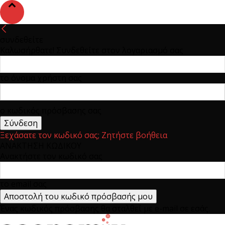
συνδεθείτε
Καλωσήρθατε! Συνδεθείτε στον λογαριασμό σας
το όνομα χρήστη σας
ο κωδικός πρόσβασης σας
Ξεχάσατε τον κωδικό σας; Ζητήστε βοήθεια
ΑΝΑΚΤΗΣΗ ΚΩΔΙΚΟΥ
Ανακτήστε τον κωδικό σας
το email σας
Ένας κωδικός πρόσβασης θα σταλθεί με e-mail σε εσάς.