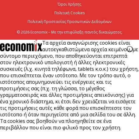
Όμιλος ΑΒΑΞ: Ανάληψη έργου κατασκευής σταθμού
Όροι Χρήσης
παραγωγής ηλεκτρικής ενέργειας 800 ΜW στη
Πολιτική Cookies
Λάρισα
Πολιτική Προστασίας Προσωπικών Δεδομένων
5 Αυγούστου 2026
© 2026 Economix – Με την επιφύλαξη παντός δικαιώματος.
Τα αρχεία αναγνώρισης cookies είναι
αυτοεγκαθιστώμενα αρχεία κειμένου, με
σύντομο περιεχόμενο, που αποθηκεύονται επιτρεπτά
στον ηλεκτρονικό υπολογιστή ή άλλες ηλεκτρονικές
συσκευές (λ.χ. κινητά τηλέφωνα, tablets κ.ο.κ.) του χρήστη,
που επισκέπτεται έναν ιστότοπο. Με τον τρόπο αυτό, ο
ιστότοπος απομνημονεύει τις ενέργειες και τις
προτιμήσεις σας (π.χ. τη γλώσσα, το μέγεθος
γραμματοσειράς και άλλες προτιμήσεις απεικόνισης) για
ένα χρονικό διάστημα, κι έτσι δεν χρειάζεται να εισάγετε
τις προτιμήσεις αυτές κάθε φορά που επισκέπτεστε τον
ιστότοπο ή όταν περιηγείστε από μια σελίδα του σε άλλη.
Τα cookies σας βοηθούν να πλοηγηθείτε σε ένα
περιβάλλον που είναι πιο φιλικό προς τον χρήστη.