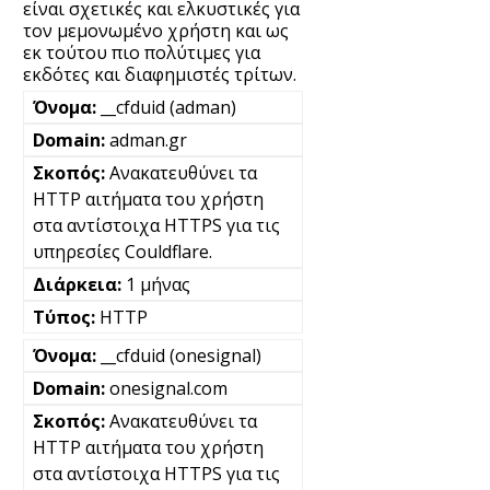
είναι σχετικές και ελκυστικές για
τον μεμονωμένο χρήστη και ως
εκ τούτου πιο πολύτιμες για
εκδότες και διαφημιστές τρίτων.
__cfduid (adman)
adman.gr
Ανακατευθύνει τα
HTTP αιτήματα του χρήστη
στα αντίστοιχα HTTPS για τις
υπηρεσίες Couldflare.
1 μήνας
HTTP
__cfduid (onesignal)
onesignal.com
Ανακατευθύνει τα
HTTP αιτήματα του χρήστη
στα αντίστοιχα HTTPS για τις