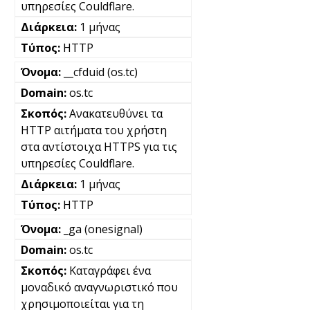
υπηρεσίες Couldflare.
1 μήνας
HTTP
__cfduid (os.tc)
os.tc
Ανακατευθύνει τα
HTTP αιτήματα του χρήστη
στα αντίστοιχα HTTPS για τις
υπηρεσίες Couldflare.
1 μήνας
HTTP
_ga (onesignal)
os.tc
Καταγράφει ένα
μοναδικό αναγνωριστικό που
χρησιμοποιείται για τη