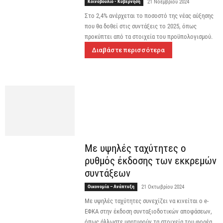
Κοινοβούλιο - Κυβέρνηση
21 Νοεμβρίου 2024
Στο 2,4% ανέρχεται το ποσοστό της νέας αύξησης
που θα δοθεί στις συντάξεις το 2025, όπως
προκύπτει από τα στοιχεία του προϋπολογισμού.
Διαβάστε περισσότερα
Με υψηλές ταχύτητες ο
ρυθμός έκδοσης των εκκρεμών
συντάξεων
Οικονομία – Ανάπτυξη
21 Οκτωβρίου 2024
Με υψηλές ταχύτητες συνεχίζει να κινείται ο e-
ΕΦΚΑ στην έκδοση συνταξιοδοτικών αποφάσεων,
όπως άλλωστε μαρτυρούν τα στοιχεία του φορέα.