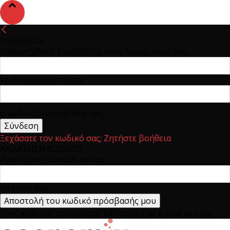
συνδεθείτε
Καλωσήρθατε! Συνδεθείτε στον λογαριασμό σας
το όνομα χρήστη σας
ο κωδικός πρόσβασης σας
Ξεχάσατε τον κωδικό σας; Ζητήστε βοήθεια
ΑΝΑΚΤΗΣΗ ΚΩΔΙΚΟΥ
Ανακτήστε τον κωδικό σας
το email σας
Ένας κωδικός πρόσβασης θα σταλθεί με e-mail σε εσάς.