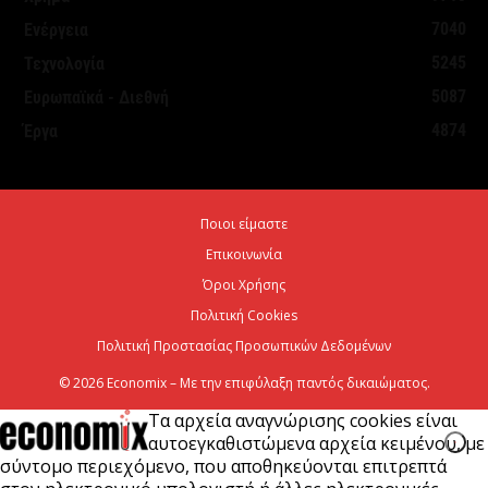
6 Αυγούστου 2026
7040
Ενέργεια
5245
Τεχνολογία
Οκτώ νέα οχήματα μεταφοράς
5087
Ευρωπαϊκά - Διεθνή
εμπορευματοκιβωτίων για τον ΟΛΘ
4874
Έργα
6 Αυγούστου 2026
Άνοιξε η πλατφόρμα για ενισχύσεις de minimis
Ποιοι είμαστε
ύψους 24,6 εκατ. ευρώ σε παραγωγούς
Επικοινωνία
6 Αυγούστου 2026
Όροι Χρήσης
Πολιτική Cookies
Πολιτική Προστασίας Προσωπικών Δεδομένων
© 2026 Economix – Με την επιφύλαξη παντός δικαιώματος.
Τα αρχεία αναγνώρισης cookies είναι
αυτοεγκαθιστώμενα αρχεία κειμένου, με
σύντομο περιεχόμενο, που αποθηκεύονται επιτρεπτά