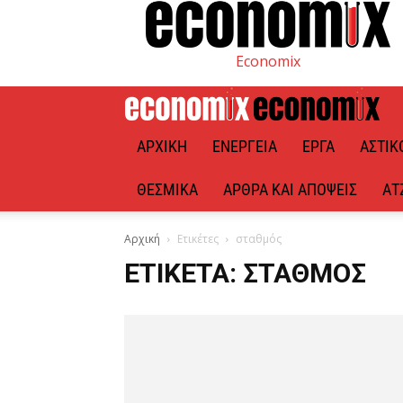
Economix
ΑΡΧΙΚΉ
ΕΝΈΡΓΕΙΑ
ΈΡΓΑ
ΑΣΤΙΚ
ΘΕΣΜΙΚΆ
ΆΡΘΡΑ ΚΑΙ ΑΠΌΨΕΙΣ
ΑΤ
Αρχική
Ετικέτες
σταθμός
ΕΤΙΚΈΤΑ: ΣΤΑΘΜΌΣ