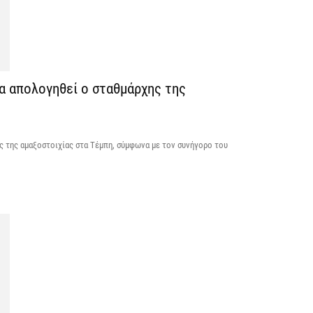
Π
β
7 
Σ
να απολογηθεί ο σταθμάρχης της
Ι
7 
ς της αμαξοστοιχίας στα Τέμπη, σύμφωνα με τον συνήγορο του
Θ
Π
ε
7 
Χ
ό
7 