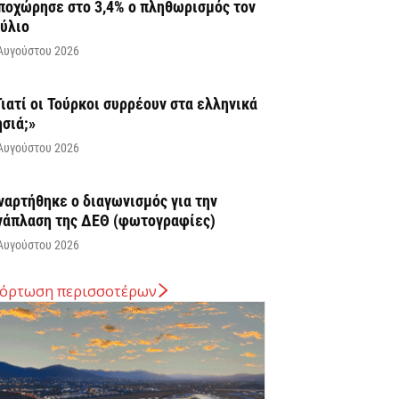
ποχώρησε στο 3,4% ο πληθωρισμός τον
ούλιο
Αυγούστου 2026
Γιατί οι Τούρκοι συρρέουν στα ελληνικά
ησιά;»
Αυγούστου 2026
ναρτήθηκε o διαγωνισμός για την
νάπλαση της ΔΕΘ (φωτογραφίες)
Αυγούστου 2026
όρτωση περισσοτέρων
ΑΠ: Tρεις παρεμβάσεις του Στρατηγικού
χεδίου της ΚΑΠ για ενίσχυση της
νταγωνιστικότητας των γεωργικών...
Αυγούστου 2026