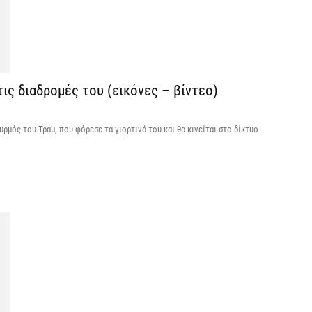
Κ
ο
η
6 
τις διαδρομές του (εικόνες – βίντεο)
υρμός του Τραμ, που φόρεσε τα γιορτινά του και θα κινείται στο δίκτυο