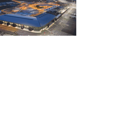
τήριξη σε περισσότερους από 1.600
οιτητές του Πανεπιστημίου Κρήτης με
,358 εκατ. ευρώ για...
Αυγούστου 2026
 Deloitte Ελλάδος αποκλειστικός
ρηματοοικονομικός σύμβουλος του
μίλου ΔΕΗ για τη στρατηγική είσοδό
υ...
Αυγούστου 2026
ορυφώνεται η έξοδος των εκδρομέων –
το 100% η πληρότητα σε πολλά
ρομολόγια για...
Αυγούστου 2026
ΠΑΑΤ: Επιπλέον 12,5 εκατ. ευρώ στις