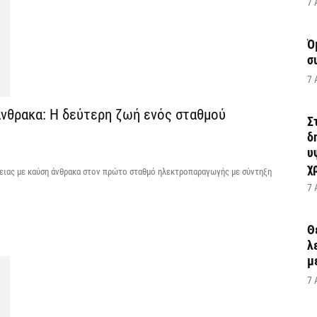
7 
Ό
σ
7 
νθρακα: Η δεύτερη ζωή ενός σταθμού
Σ
δ
υ
χ
ειας με καύση άνθρακα στον πρώτο σταθμό ηλεκτροπαραγωγής με σύντηξη
7 
Θ
λ
μ
7 