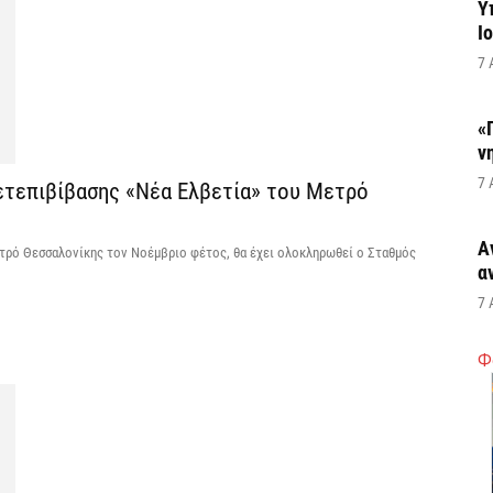
Υ
Ι
7 
«
ν
7 
ετεπιβίβασης «Νέα Ελβετία» του Μετρό
Α
ετρό Θεσσαλονίκης τον Νοέμβριο φέτος, θα έχει ολοκληρωθεί ο Σταθμός
α
7 
Φ
Κ
Σ
α
7 