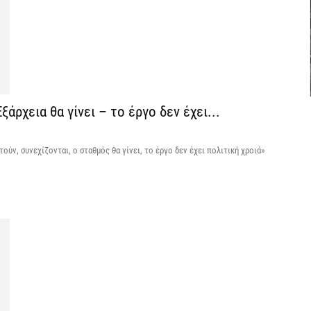
Σ
φ
3
7 
Η
άρχεια θα γίνει – το έργο δεν έχει...
χ
Ο
το
ούν, συνεχίζονται, ο σταθμός θα γίνει, το έργο δεν έχει πολιτική χροιά»
7 
Κ
Σ
δ
7 
Υ