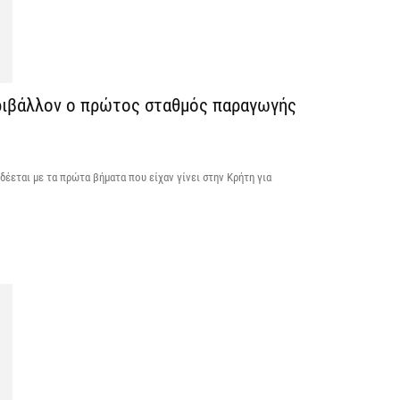
Έ
α
7 
περιβάλλον ο πρώτος σταθμός παραγωγής
Η
Ε
έ
7 
έεται με τα πρώτα βήματα που είχαν γίνει στην Κρήτη για
Σ
Μ
7 
Σ
δ
Ε
7 