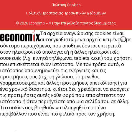
Πολιτική Cookies
Πολιτική Προστασίας Προσωπικών Δεδομένων
© 2026 Economix – Με την επιφύλαξη παντός δικαιώματος.
Τα αρχεία αναγνώρισης cookies είναι
αυτοεγκαθιστώμενα αρχεία κειμένου, με
σύντομο περιεχόμενο, που αποθηκεύονται επιτρεπτά
στον ηλεκτρονικό υπολογιστή ή άλλες ηλεκτρονικές
συσκευές (λ.χ. κινητά τηλέφωνα, tablets κ.ο.κ.) του χρήστη,
που επισκέπτεται έναν ιστότοπο. Με τον τρόπο αυτό, ο
ιστότοπος απομνημονεύει τις ενέργειες και τις
προτιμήσεις σας (π.χ. τη γλώσσα, το μέγεθος
γραμματοσειράς και άλλες προτιμήσεις απεικόνισης) για
ένα χρονικό διάστημα, κι έτσι δεν χρειάζεται να εισάγετε
τις προτιμήσεις αυτές κάθε φορά που επισκέπτεστε τον
ιστότοπο ή όταν περιηγείστε από μια σελίδα του σε άλλη.
Τα cookies σας βοηθούν να πλοηγηθείτε σε ένα
περιβάλλον που είναι πιο φιλικό προς τον χρήστη.