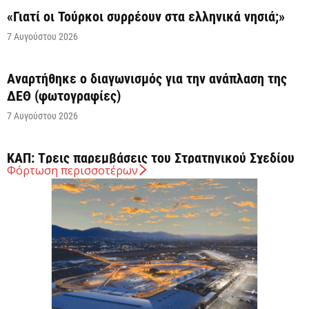
«Γιατί οι Τούρκοι συρρέουν στα ελληνικά νησιά;»
7 Αυγούστου 2026
Αναρτήθηκε o διαγωνισμός για την ανάπλαση της
ΔΕΘ (φωτογραφίες)
7 Αυγούστου 2026
ΚΑΠ: Tρεις παρεμβάσεις του Στρατηγικού Σχεδίου
Φόρτωση περισσοτέρων
της ΚΑΠ για ενίσχυση της ανταγωνιστικότητας των
γεωργικών...
7 Αυγούστου 2026
Στήριξη σε περισσότερους από 1.600 φοιτητές του
Πανεπιστημίου Κρήτης με 3,358 εκατ. ευρώ για...
7 Αυγούστου 2026