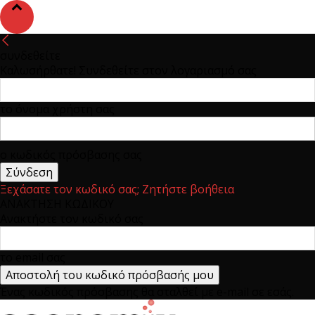
συνδεθείτε
Καλωσήρθατε! Συνδεθείτε στον λογαριασμό σας
το όνομα χρήστη σας
ο κωδικός πρόσβασης σας
Ξεχάσατε τον κωδικό σας; Ζητήστε βοήθεια
ΑΝΑΚΤΗΣΗ ΚΩΔΙΚΟΥ
Ανακτήστε τον κωδικό σας
το email σας
Ένας κωδικός πρόσβασης θα σταλθεί με e-mail σε εσάς.