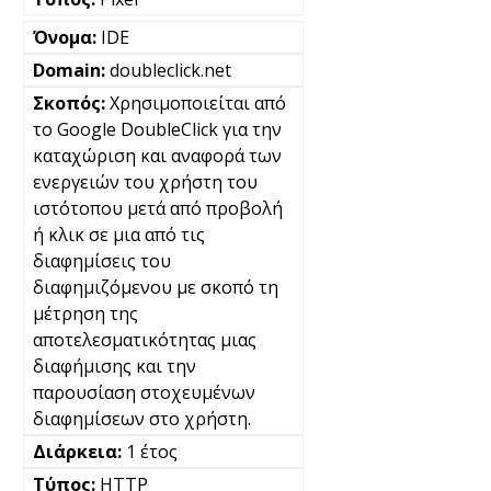
IDE
doubleclick.net
Χρησιμοποιείται από
το Google DoubleClick για την
καταχώριση και αναφορά των
ενεργειών του χρήστη του
ιστότοπου μετά από προβολή
ή κλικ σε μια από τις
διαφημίσεις του
διαφημιζόμενου με σκοπό τη
μέτρηση της
αποτελεσματικότητας μιας
διαφήμισης και την
παρουσίαση στοχευμένων
διαφημίσεων στο χρήστη.
1 έτος
HTTP