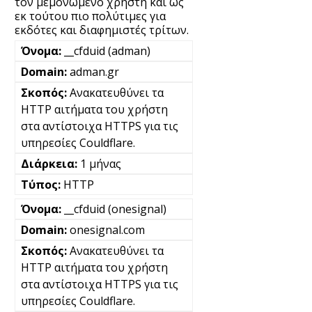
τον μεμονωμένο χρήστη και ως
εκ τούτου πιο πολύτιμες για
εκδότες και διαφημιστές τρίτων.
__cfduid (adman)
adman.gr
Ανακατευθύνει τα
HTTP αιτήματα του χρήστη
στα αντίστοιχα HTTPS για τις
υπηρεσίες Couldflare.
1 μήνας
HTTP
__cfduid (onesignal)
onesignal.com
Ανακατευθύνει τα
HTTP αιτήματα του χρήστη
στα αντίστοιχα HTTPS για τις
υπηρεσίες Couldflare.