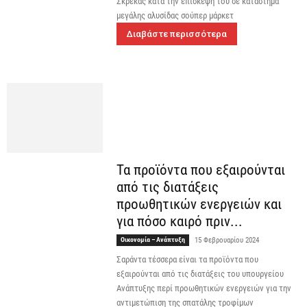
Σκρέκας κατά την επίσκεψή του σε κατάστημα
μεγάλης αλυσίδας σούπερ μάρκετ
Διαβάστε περισσότερα
Τα προϊόντα που εξαιρούνται
από τις διατάξεις
προωθητικών ενεργειών και
για πόσο καιρό πριν...
Οικονομία – Ανάπτυξη
15 Φεβρουαρίου 2024
Σαράντα τέσσερα είναι τα προϊόντα που
εξαιρούνται από τις διατάξεις του υπουργείου
Ανάπτυξης περί προωθητικών ενεργειών για την
αντιμετώπιση της σπατάλης τροφίμων