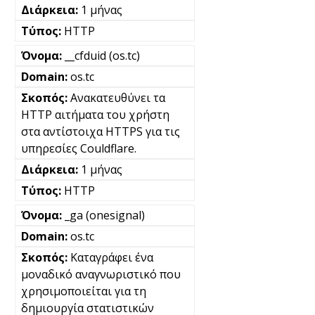
1 μήνας
HTTP
__cfduid (os.tc)
os.tc
Ανακατευθύνει τα
HTTP αιτήματα του χρήστη
στα αντίστοιχα HTTPS για τις
υπηρεσίες Couldflare.
1 μήνας
HTTP
_ga (onesignal)
os.tc
Καταγράφει ένα
μοναδικό αναγνωριστικό που
χρησιμοποιείται για τη
δημιουργία στατιστικών