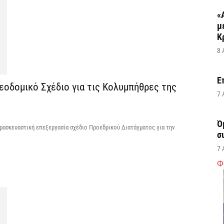
«
μ
Κ
8 
Ε
εοδομικό Σχέδιο για τις Κολυμπήθρες της
7 
Ό
αρασκευαστική επεξεργασία σχέδιο Προεδρικού Διατάγματος για την
σ
7 
Φ
Σ
δ
υ
χ