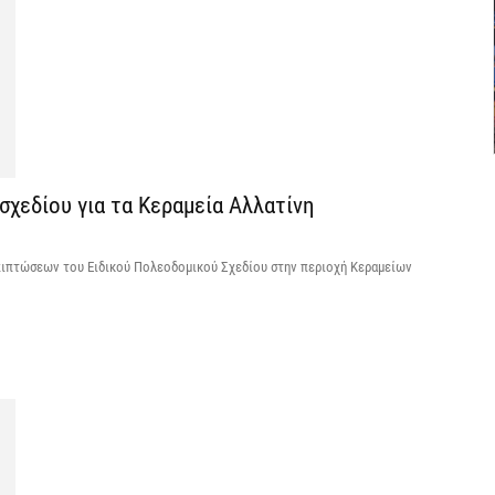
7 
Θ
λ
μ
7 
σχεδίου για τα Κεραμεία Αλλατίνη
Υ
Ι
πιπτώσεων του Ειδικού Πολεοδομικού Σχεδίου στην περιοχή Κεραμείων
7 
«
ν
7 
Α
α