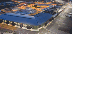
Αυγούστου 2026
εσσαλονίκη: Οι αλλαγές στις
εωφορειακές γραμμές που θα ισχύσουν
ε τη λειτουργία της επέκτασης...
Αυγούστου 2026
ποχώρησε στο 3,4% ο πληθωρισμός τον
ούλιο
Αυγούστου 2026
Γιατί οι Τούρκοι συρρέουν στα ελληνικά
ησιά;»
Αυγούστου 2026
ναρτήθηκε o διαγωνισμός για την
νάπλαση της ΔΕΘ (φωτογραφίες)