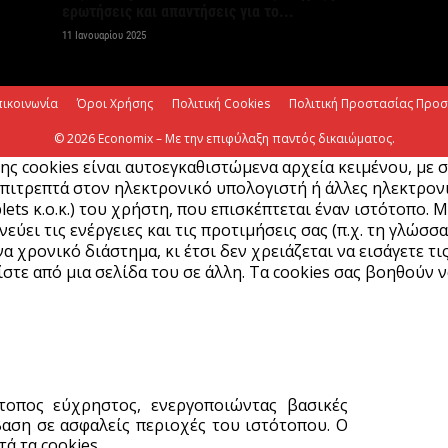
ε
ερωτήσεις και απαντήσεις για το...
7 
11 Ιανουαρίου 2025
Χ
πικοινωνία
Όροι Χρήσης
Πολιτική Cookies
Πολιτική Προστασίας Προ
ό
© 2026 Economix – Με την επιφύλαξη παντός δικαιώματος.
7 
ης cookies είναι αυτοεγκαθιστώμενα αρχεία κειμένου, με 
πιτρεπτά στον ηλεκτρονικό υπολογιστή ή άλλες ηλεκτρονικ
lets κ.ο.κ.) του χρήστη, που επισκέπτεται έναν ιστότοπο. 
ύει τις ενέργειες και τις προτιμήσεις σας (π.χ. τη γλώσσα
α χρονικό διάστημα, κι έτσι δεν χρειάζεται να εισάγετε τι
στε από μια σελίδα του σε άλλη. Τα cookies σας βοηθούν ν
ότοπος εύχρηστος, ενεργοποιώντας βασικές
αση σε ασφαλείς περιοχές του ιστότοπου. Ο
ά τα cookies.