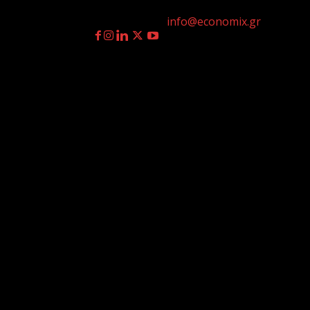
η
Γεννημένοι την 4
Ιουλίου.
Επικοινωνία:
info@economix.gr