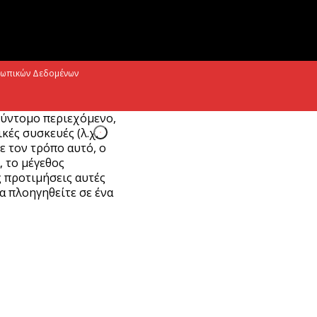
ργαλείο για βιώσιμη τουριστική ανάπτυξη
Αυγούστου 2026
ρίστος Δήμας: «Προχωρούν τα έργα σε
σωπικών Δεδομένων
λο το μήκος του ΒΟΑΚ»
Αυγούστου 2026
σύντομο περιεχόμενο,
ές συσκευές (λ.χ.
Με τον τρόπο αυτό, ο
, το μέγεθος
ς προτιμήσεις αυτές
α πλοηγηθείτε σε ένα