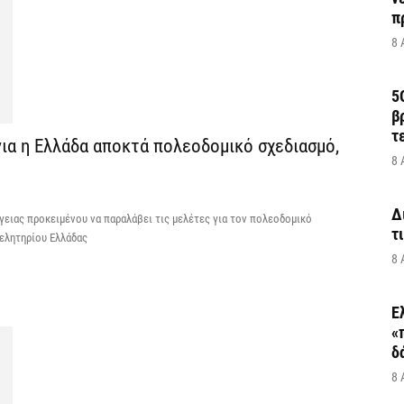
π
8 
5
β
τ
νια η Ελλάδα αποκτά πολεοδομικό σχεδιασμό,
8 
Δ
γειας προκειμένου να παραλάβει τις μελέτες για τον πολεοδομικό
τ
μελητηρίου Ελλάδας
8 
Ε
«
δ
8 