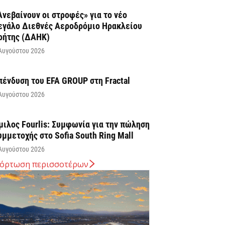
Ανεβαίνουν οι στροφές» για το νέο
εγάλο Διεθνές Αεροδρόμιο Ηρακλείου
ρήτης (ΔΑΗΚ)
Αυγούστου 2026
πένδυση του EFA GROUP στη Fractal
Αυγούστου 2026
μιλος Fourlis: Συμφωνία για την πώληση
υμμετοχής στο Sofia South Ring Mall
Αυγούστου 2026
όρτωση περισσοτέρων
ταύρος Καλαφάτης: «Έχουμε
ημιουργήσει 20.000 νέες θέσεις εργασίας
ψηλής εξειδίκευσης τα τελευταία επτά
ρόνια...