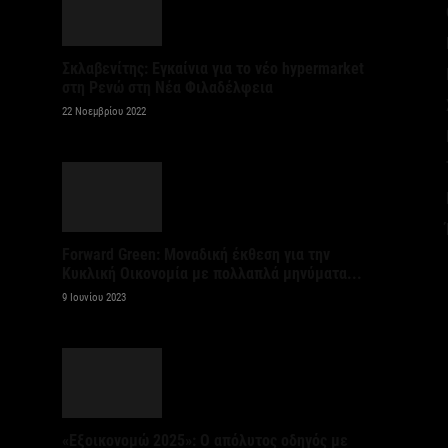
Κ
Σ
Σκλαβενίτης: Εγκαίνια για το νέο hypermarket
δ
στη Ρενώ στη Νέα Φιλαδέλφεια
7 
22 Νοεμβρίου 2022
Υ
Π
β
7 
Forward Green: Μοναδική έκθεση για την
Κυκλική Οικονομία με πολλαπλά μηνύματα...
Σ
9 Ιουνίου 2023
Ι
7 
Θ
Π
«Εξοικονομώ 2025»: Ο απόλυτος οδηγός με