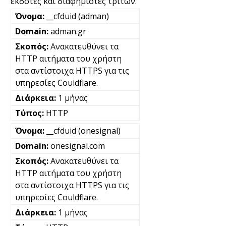
εκδότες και διαφημιστές τρίτων.
__cfduid (adman)
adman.gr
Ανακατευθύνει τα
HTTP αιτήματα του χρήστη
στα αντίστοιχα HTTPS για τις
υπηρεσίες Couldflare.
1 μήνας
HTTP
__cfduid (onesignal)
onesignal.com
Ανακατευθύνει τα
HTTP αιτήματα του χρήστη
στα αντίστοιχα HTTPS για τις
υπηρεσίες Couldflare.
1 μήνας