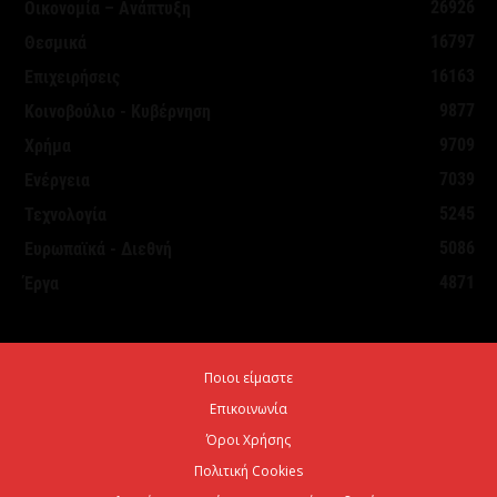
26926
Οικονομία – Ανάπτυξη
16797
Θεσμικά
16163
Επιχειρήσεις
9877
Κοινοβούλιο - Κυβέρνηση
9709
Χρήμα
7039
Ενέργεια
5245
Τεχνολογία
5086
Ευρωπαϊκά - Διεθνή
4871
Έργα
Ποιοι είμαστε
Επικοινωνία
Όροι Χρήσης
Πολιτική Cookies