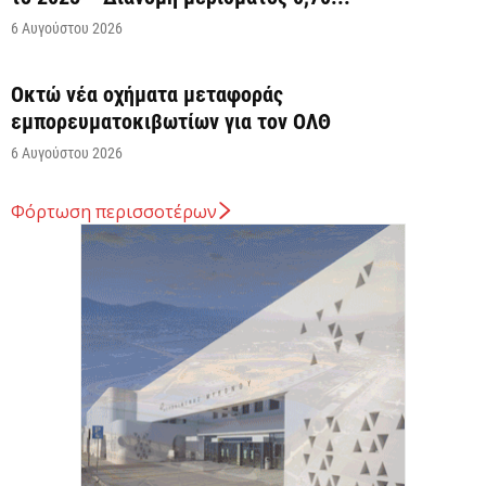
6 Αυγούστου 2026
Οκτώ νέα οχήματα μεταφοράς
εμπορευματοκιβωτίων για τον ΟΛΘ
6 Αυγούστου 2026
Φόρτωση περισσοτέρων
Άνοιξε η πλατφόρμα για ενισχύσεις de minimis
ύψους 24,6 εκατ. ευρώ σε παραγωγούς
6 Αυγούστου 2026
Υπογραφή Μνημονίου Συνεργασίας του
Πανεπιστημίου Δυτικής Μακεδονίας με το Hanoi
University
6 Αυγούστου 2026