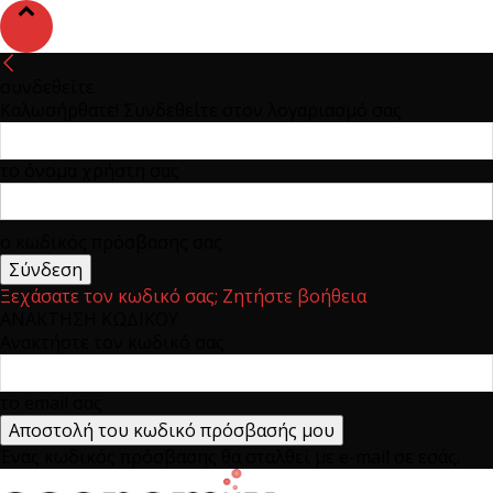
συνδεθείτε
Καλωσήρθατε! Συνδεθείτε στον λογαριασμό σας
το όνομα χρήστη σας
ο κωδικός πρόσβασης σας
Ξεχάσατε τον κωδικό σας; Ζητήστε βοήθεια
ΑΝΑΚΤΗΣΗ ΚΩΔΙΚΟΥ
Ανακτήστε τον κωδικό σας
το email σας
Ένας κωδικός πρόσβασης θα σταλθεί με e-mail σε εσάς.