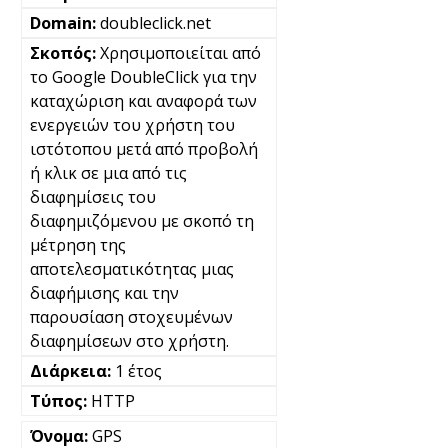
doubleclick.net
Χρησιμοποιείται από
το Google DoubleClick για την
καταχώριση και αναφορά των
ενεργειών του χρήστη του
ιστότοπου μετά από προβολή
ή κλικ σε μια από τις
διαφημίσεις του
διαφημιζόμενου με σκοπό τη
μέτρηση της
αποτελεσματικότητας μιας
διαφήμισης και την
παρουσίαση στοχευμένων
διαφημίσεων στο χρήστη.
1 έτος
HTTP
GPS