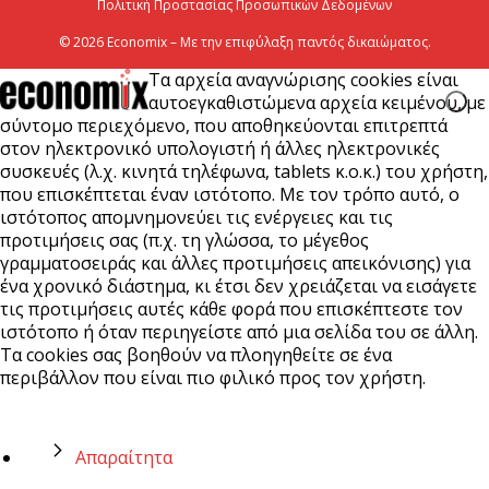
Πολιτική Προστασίας Προσωπικών Δεδομένων
© 2026 Economix – Με την επιφύλαξη παντός δικαιώματος.
Τα αρχεία αναγνώρισης cookies είναι
αυτοεγκαθιστώμενα αρχεία κειμένου, με
σύντομο περιεχόμενο, που αποθηκεύονται επιτρεπτά
στον ηλεκτρονικό υπολογιστή ή άλλες ηλεκτρονικές
συσκευές (λ.χ. κινητά τηλέφωνα, tablets κ.ο.κ.) του χρήστη,
που επισκέπτεται έναν ιστότοπο. Με τον τρόπο αυτό, ο
ιστότοπος απομνημονεύει τις ενέργειες και τις
προτιμήσεις σας (π.χ. τη γλώσσα, το μέγεθος
γραμματοσειράς και άλλες προτιμήσεις απεικόνισης) για
ένα χρονικό διάστημα, κι έτσι δεν χρειάζεται να εισάγετε
τις προτιμήσεις αυτές κάθε φορά που επισκέπτεστε τον
ιστότοπο ή όταν περιηγείστε από μια σελίδα του σε άλλη.
Τα cookies σας βοηθούν να πλοηγηθείτε σε ένα
περιβάλλον που είναι πιο φιλικό προς τον χρήστη.
Απαραίτητα