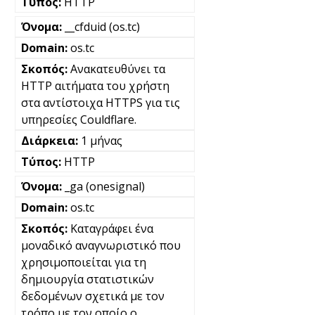
HTTP
__cfduid (os.tc)
os.tc
Ανακατευθύνει τα
HTTP αιτήματα του χρήστη
στα αντίστοιχα HTTPS για τις
υπηρεσίες Couldflare.
1 μήνας
HTTP
_ga (onesignal)
os.tc
Καταγράφει ένα
μοναδικό αναγνωριστικό που
χρησιμοποιείται για τη
δημιουργία στατιστικών
δεδομένων σχετικά με τον
τρόπο με τον οποίο ο