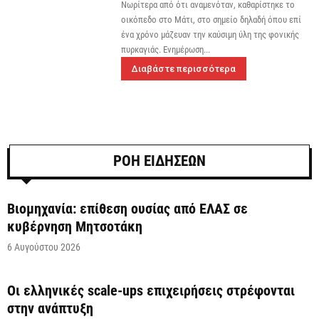
Νωρίτερα από ότι αναμενόταν, καθαρίστηκε το
οικόπεδο στο Μάτι, στο σημείο δηλαδή όπου επί
ένα χρόνο μάζευαν την καύσιμη ύλη της φονικής
πυρκαγιάς. Ενημέρωση...
Διαβάστε περισσότερα
ΡΟΗ ΕΙΔΗΣΕΩΝ
Βιομηχανία: επίθεση ουσίας από ΕΛΑΣ σε
κυβέρνηση Μητσοτάκη
6 Αυγούστου 2026
Οι ελληνικές scale-ups επιχειρήσεις στρέφονται
στην ανάπτυξη