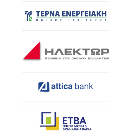
ΔΕΗ προς επενδυτές: Σε τροχιά επίτευξης των
στόχων του 2026 – Προχωρούν οι συζητήσεις...
6 Αυγούστου 2026
ΔΕΗ: Προσαρμοσμένο EBITDA 1,2 δισ. ευρώ στο α΄
εξάμηνο-Επενδύσεις 1,4 δισ. και επέκταση σε...
5 Αυγούστου 2026
Ο Όμιλος AKTOR εξαγοράζει το 75% των εταιρειών
ΗΛΕΚΤΩΡ και THALIS στο πλαίσιο στρατηγικής...
5 Αυγούστου 2026
HELLENiQ ENERGY: Με EBITDA 734 εκατ. ευρώ στο
α΄ εξάμηνο
5 Αυγούστου 2026