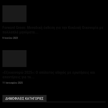
Forward Green: Μοναδική έκθεση για την Κυκλική Οικονομία με
πολλαπλά μηνύματα...
9 Ιουνίου 2023
«Εξοικονομώ 2025»: Ο απόλυτος οδηγός με ερωτήσεις και
απαντήσεις για το...
11 Ιανουαρίου 2025
ΔΗΜΟΦΙΛΕΙΣ ΚΑΤΗΓΟΡΙΕΣ