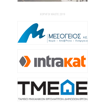
ΥΠΕΘΟΟ: Υποβλήθηκε το αίτημα για την
ενεργοποίηση της ρήτρας διαφυγής για την
ενεργειακή ανθεκτικότητα
ΧΟΡΗΓΟΙ WASTE 2019
6 Αυγούστου 2026
Viohalco: Ισχυρές επιδόσεις το πρώτο εξάμηνο του
2026
6 Αυγούστου 2026
Χρίστος Δήμας: Στο Εθνικό Πρόγραμμα Ανάπτυξης
η αναβάθμιση του Αεροδρομίου Πάρου
6 Αυγούστου 2026
METLEN: ιστορικά υψηλές επιδόσεις στο ‘A
εξάμηνο 2026
6 Αυγούστου 2026