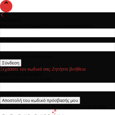
συνδεθείτε
Καλωσήρθατε! Συνδεθείτε στον λογαριασμό σας
το όνομα χρήστη σας
ο κωδικός πρόσβασης σας
Ξεχάσατε τον κωδικό σας; Ζητήστε βοήθεια
ΑΝΑΚΤΗΣΗ ΚΩΔΙΚΟΥ
Ανακτήστε τον κωδικό σας
το email σας
Ένας κωδικός πρόσβασης θα σταλθεί με e-mail σε εσάς.