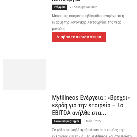
Ενέργεια
21 Δεκεμβρίου 2022
Μέσα στις επόμενες εβδομάδες αναμένεται η
έναρξη της κανονικής λειτουργίας της νέας
μονάδας
Διαβάστε περισσότερα
Mytilineos Ενέργεια : «Βρέχει»
κέρδη για την εταιρεία – Το
EBITDA ανήλθε στα...
Ανανεώσιμες Πηγές
5 Μαΐου 2022
Σε ρόλο στυλοβάτη εξελίσσεται ο τομέας της
ενέργειας για τον όμιλο Mytilineos και στο πρώτο