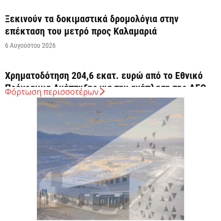
Ξεκινούν τα δοκιμαστικά δρομολόγια στην
επέκταση του μετρό προς Καλαμαριά
6 Αυγούστου 2026
Χρηματοδότηση 204,6 εκατ. ευρώ από το Εθνικό
Πρόγραμμα Ανάπτυξης για την ανάπλαση της ΔΕΘ
Φόρτωση περισσοτέρων
6 Αυγούστου 2026
ΟΠΕΚΑ: Αύριο η δεύτερη πληρωμή των δικαιούχων
του Λογαριασμού Αγροτικής Εστίας
6 Αυγούστου 2026
CrediaBank: Στα 53,6 εκατ. ευρώ τα
επαναλαμβανόμενα λειτουργικά κέρδη
6 Αυγούστου 2026