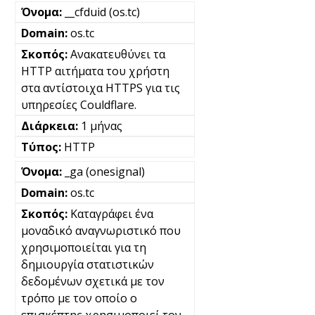
__cfduid (os.tc)
os.tc
Ανακατευθύνει τα
HTTP αιτήματα του χρήστη
στα αντίστοιχα HTTPS για τις
υπηρεσίες Couldflare.
1 μήνας
HTTP
_ga (onesignal)
os.tc
Καταγράφει ένα
μοναδικό αναγνωριστικό που
χρησιμοποιείται για τη
δημιουργία στατιστικών
δεδομένων σχετικά με τον
τρόπο με τον οποίο ο
επισκέπτης χρησιμοποιεί τον