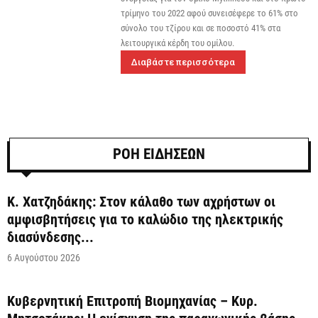
τρίμηνο του 2022 αφού συνεισέφερε το 61% στο
σύνολο του τζίρου και σε ποσοστό 41% στα
λειτουργικά κέρδη του ομίλου.
Διαβάστε περισσότερα
ΡΟΗ ΕΙΔΗΣΕΩΝ
Κ. Χατζηδάκης: Στον κάλαθο των αχρήστων οι
αμφισβητήσεις για το καλώδιο της ηλεκτρικής
διασύνδεσης...
6 Αυγούστου 2026
Κυβερνητική Επιτροπή Βιομηχανίας – Κυρ.