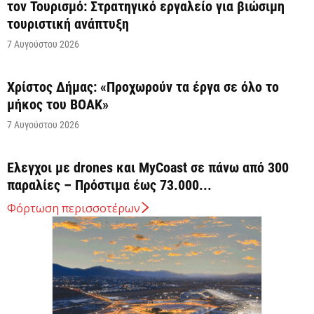
τον Τουρισμό: Στρατηγικό εργαλείο για βιώσιμη
τουριστική ανάπτυξη
7 Αυγούστου 2026
Χρίστος Δήμας: «Προχωρούν τα έργα σε όλο το
μήκος του ΒΟΑΚ»
7 Αυγούστου 2026
Έλεγχοι με drones και MyCoast σε πάνω από 300
παραλίες – Πρόστιμα έως 73.000...
7 Αυγούστου 2026
Φόρτωση περισσοτέρων
Η Ελλάδα στις κορυφαίες επιλογές των Ευρωπαίων
ταξιδιωτών, σύμφωνα με έρευνα του ΕΟΤ
7 Αυγούστου 2026