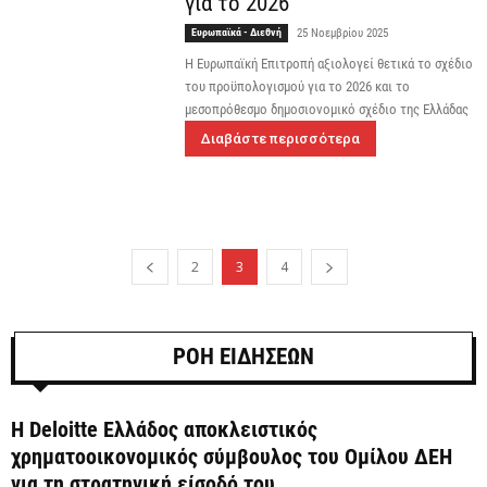
για το 2026
Ευρωπαϊκά - Διεθνή
25 Νοεμβρίου 2025
Η Ευρωπαϊκή Επιτροπή αξιολογεί θετικά το σχέδιο
του προϋπολογισμού για το 2026 και το
μεσοπρόθεσμο δημοσιονομικό σχέδιο της Ελλάδας
Διαβάστε περισσότερα
2
3
4
ΡΟΗ ΕΙΔΗΣΕΩΝ
Η Deloitte Ελλάδος αποκλειστικός
χρηματοοικονομικός σύμβουλος του Ομίλου ΔΕΗ
για τη στρατηγική είσοδό του...