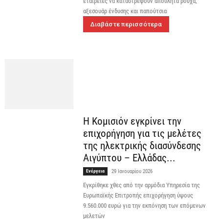
εταιρείες να καταστρέφουν απούλητα ρούχα,
αξεσουάρ ένδυσης και παπούτσια
Διαβάστε περισσότερα
Η Κομισιόν εγκρίνει την
επιχορήγηση για τις μελέτες
της ηλεκτρικής διασύνδεσης
Αιγύπτου – Ελλάδας...
Ενέργεια
29 Ιανουαρίου 2026
Εγκρίθηκε χθες από την αρμόδια Υπηρεσία της
Ευρωπαϊκής Επιτροπής επιχορήγηση ύψους
9.560.000 ευρώ για την εκπόνηση των επόμενων
μελετών