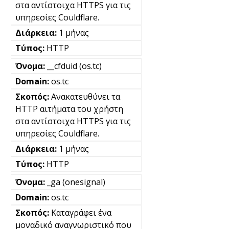
στα αντίστοιχα HTTPS για τις
υπηρεσίες Couldflare.
1 μήνας
HTTP
__cfduid (os.tc)
os.tc
Ανακατευθύνει τα
HTTP αιτήματα του χρήστη
στα αντίστοιχα HTTPS για τις
υπηρεσίες Couldflare.
1 μήνας
HTTP
_ga (onesignal)
os.tc
Καταγράφει ένα
μοναδικό αναγνωριστικό που