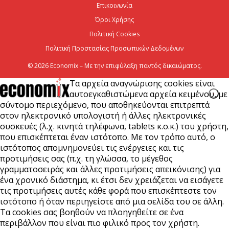
Επικοινωνία
CrediaBank: Στα 53,6 εκατ. ευρώ τα
επαναλαμβανόμενα λειτουργικά κέρδη
Όροι Χρήσης
Πολιτική Cookies
6 Αυγούστου 2026
Πολιτική Προστασίας Προσωπικών Δεδομένων
© 2026 Economix – Με την επιφύλαξη παντός δικαιώματος.
Τα αρχεία αναγνώρισης cookies είναι
αυτοεγκαθιστώμενα αρχεία κειμένου, με
σύντομο περιεχόμενο, που αποθηκεύονται επιτρεπτά
στον ηλεκτρονικό υπολογιστή ή άλλες ηλεκτρονικές
συσκευές (λ.χ. κινητά τηλέφωνα, tablets κ.ο.κ.) του χρήστη,
που επισκέπτεται έναν ιστότοπο. Με τον τρόπο αυτό, ο
ιστότοπος απομνημονεύει τις ενέργειες και τις
προτιμήσεις σας (π.χ. τη γλώσσα, το μέγεθος
γραμματοσειράς και άλλες προτιμήσεις απεικόνισης) για
ένα χρονικό διάστημα, κι έτσι δεν χρειάζεται να εισάγετε
τις προτιμήσεις αυτές κάθε φορά που επισκέπτεστε τον
ιστότοπο ή όταν περιηγείστε από μια σελίδα του σε άλλη.
Τα cookies σας βοηθούν να πλοηγηθείτε σε ένα
περιβάλλον που είναι πιο φιλικό προς τον χρήστη.