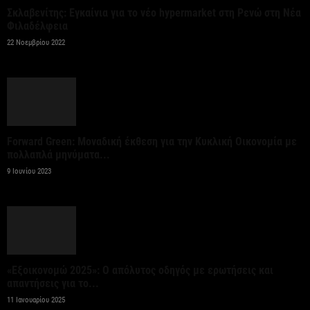
Σκλαβενίτης: Εγκαίνια για το νέο hypermarket στη Ρενώ στη Νέα
Φιλαδέλφεια
Κυβερνητική Επιτροπή Βιομηχανίας – Κυρ.
22 Νοεμβρίου 2022
Μητσοτάκης: Η ενίσχυση της παραγωγικής βάσης
αποτελεί στρατηγική προτεραιότητα
6 Αυγούστου 2026
Στην ΑΑΔΕ ο Κυρ. Μητσοτάκης για την εφαρμογή
Forward Green: Μοναδική έκθεση για την Κυκλική Οικονομία με
myAGRO: Η χώρα δεν μπορεί να...
πολλαπλά μηνύματα...
9 Ιουνίου 2023
6 Αυγούστου 2026
Ένα υποχρεωτικό εθνικό πλαίσιο κανόνων σχετικά
με τις απαιτήσεις ασφάλειας των συστημάτων
αυτόνομης οδήγησης...
«Εξοικονομώ 2025»: Ο απόλυτος οδηγός με ερωτήσεις και
6 Αυγούστου 2026
απαντήσεις για το...
11 Ιανουαρίου 2025