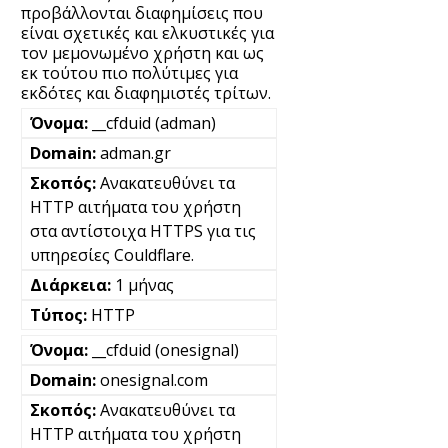
προβάλλονται διαφημίσεις που
είναι σχετικές και ελκυστικές για
τον μεμονωμένο χρήστη και ως
εκ τούτου πιο πολύτιμες για
εκδότες και διαφημιστές τρίτων.
__cfduid (adman)
adman.gr
Ανακατευθύνει τα
HTTP αιτήματα του χρήστη
στα αντίστοιχα HTTPS για τις
υπηρεσίες Couldflare.
1 μήνας
HTTP
__cfduid (onesignal)
onesignal.com
Ανακατευθύνει τα
HTTP αιτήματα του χρήστη