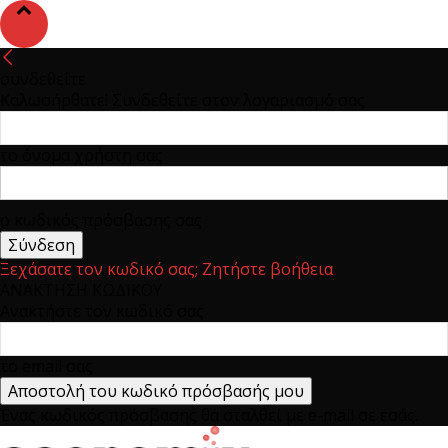
συνδεθείτε
Καλωσήρθατε! Συνδεθείτε στον λογαριασμό σας
το όνομα χρήστη σας
ο κωδικός πρόσβασης σας
Ξεχάσατε τον κωδικό σας; Ζητήστε βοήθεια
ΑΝΑΚΤΗΣΗ ΚΩΔΙΚΟΥ
Ανακτήστε τον κωδικό σας
το email σας
Ένας κωδικός πρόσβασης θα σταλθεί με e-mail σε εσάς.