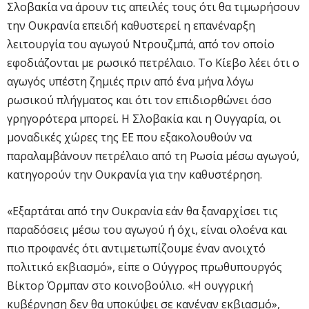
Σλοβακία να άρουν τις απειλές τους ότι θα τιμωρήσουν
την Ουκρανία επειδή καθυστερεί η επανέναρξη
λειτουργία του αγωγού Ντρουζμπά, από τον οποίο
εφοδιάζονται με ρωσικό πετρέλαιο. Το Κίεβο λέει ότι ο
αγωγός υπέστη ζημιές πριν από ένα μήνα λόγω
ρωσικού πλήγματος και ότι τον επιδιορθώνει όσο
γρηγορότερα μπορεί. Η Σλοβακία και η Ουγγαρία, οι
μοναδικές χώρες της ΕΕ που εξακολουθούν να
παραλαμβάνουν πετρέλαιο από τη Ρωσία μέσω αγωγού,
κατηγορούν την Ουκρανία για την καθυστέρηση.
«Εξαρτάται από την Ουκρανία εάν θα ξαναρχίσει τις
παραδόσεις μέσω του αγωγού ή όχι, είναι ολοένα και
πιο προφανές ότι αντιμετωπίζουμε έναν ανοιχτό
πολιτικό εκβιασμό», είπε ο Ούγγρος πρωθυπουργός
Βίκτορ Όρμπαν στο κοινοβούλιο. «Η ουγγρική
κυβέρνηση δεν θα υποκύψει σε κανέναν εκβιασμό»,