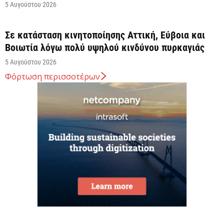
5 Αυγούστου 2026
Σε κατάσταση κινητοποίησης Αττική, Εύβοια και
Βοιωτία λόγω πολύ υψηλού κινδύνου πυρκαγιάς
5 Αυγούστου 2026
Φόρτωση περισσοτέρων
Άνω των 20 δισ. ευρώ οι ρυθμίσεις οφειλών από
την έναρξη λειτουργίας της πλατφόρμας
5 Αυγούστου 2026
Κυρ. Μητσοτάκης: Η είσοδος της Meridiam
αποτελεί μια πολύ ισχυρή ψήφο εμπιστοσύνης στον
ενεργειακό...
5 Αυγούστου 2026
Great Greek Wines: Το ελληνικό κρασί επιστρέφει