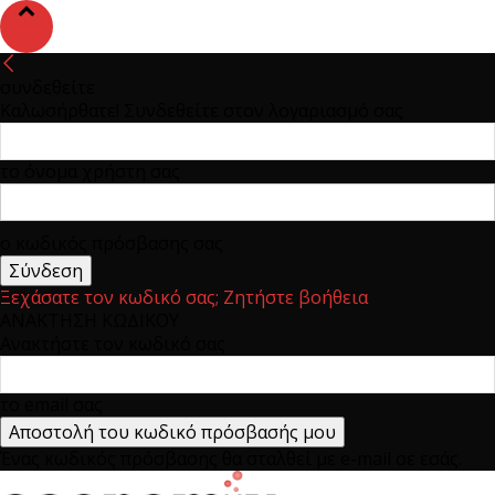
συνδεθείτε
Καλωσήρθατε! Συνδεθείτε στον λογαριασμό σας
το όνομα χρήστη σας
ο κωδικός πρόσβασης σας
Ξεχάσατε τον κωδικό σας; Ζητήστε βοήθεια
ΑΝΑΚΤΗΣΗ ΚΩΔΙΚΟΥ
Ανακτήστε τον κωδικό σας
το email σας
Ένας κωδικός πρόσβασης θα σταλθεί με e-mail σε εσάς.