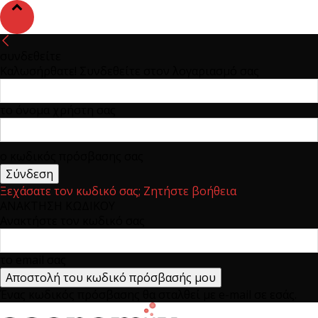
συνδεθείτε
Καλωσήρθατε! Συνδεθείτε στον λογαριασμό σας
το όνομα χρήστη σας
ο κωδικός πρόσβασης σας
Ξεχάσατε τον κωδικό σας; Ζητήστε βοήθεια
ΑΝΑΚΤΗΣΗ ΚΩΔΙΚΟΥ
Ανακτήστε τον κωδικό σας
το email σας
Ένας κωδικός πρόσβασης θα σταλθεί με e-mail σε εσάς.