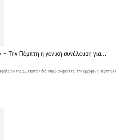
Κ
Κ
χ
5 
Ε
δ
 – Την Πέμπτη η γενική συνέλευση για...
έ
5 
κεφαλαίου της ΔΕΗ κατά 4 δισ. ευρώ αναμένεται την ερχόμενη Πέμπτη 14