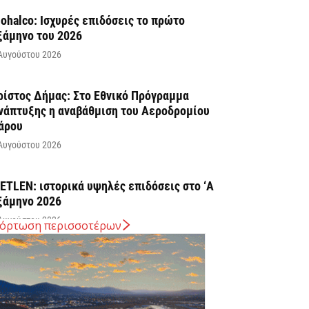
iohalco: Ισχυρές επιδόσεις το πρώτο
ξάμηνο του 2026
Αυγούστου 2026
ρίστος Δήμας: Στο Εθνικό Πρόγραμμα
νάπτυξης η αναβάθμιση του Αεροδρομίου
άρου
Αυγούστου 2026
ETLEN: ιστορικά υψηλές επιδόσεις στο ‘A
ξάμηνο 2026
Αυγούστου 2026
όρτωση περισσοτέρων
ΕΗ προς επενδυτές: Σε τροχιά επίτευξης
ων στόχων του 2026 – Προχωρούν οι
υζητήσεις...