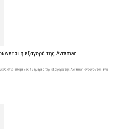
5 
Κ
α
ε
5 
ρώνεται η εξαγορά της Avramar
G
ε
κα
μέσα στις επόμενες 15 ημέρες την εξαγορά της Avramar, ανοίγοντας ένα
5 
Υ
M
δ
5 