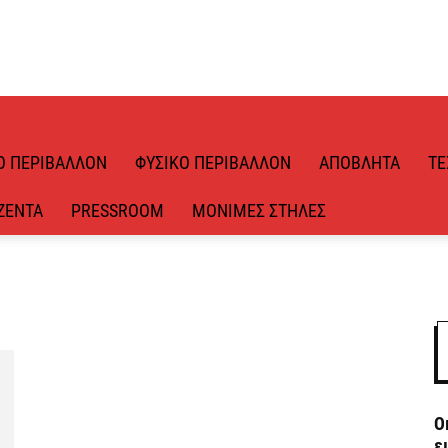
Ό ΠΕΡΙΒΆΛΛΟΝ
ΦΥΣΙΚΌ ΠΕΡΙΒΆΛΛΟΝ
ΑΠΌΒΛΗΤΑ
ΤΕ
ΖΈΝΤΑ
PRESSROOM
ΜΌΝΙΜΕΣ ΣΤΉΛΕΣ
Ο
ε