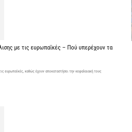
6 
Δ
σ
ε
5 
λισης με τις ευρωπαϊκές – Πού υπερέχουν τα
Ο
ε
π
 τις ευρωπαϊκές, καθώς έχουν αποκαταστήσει την κεφαλαιακή τους
5 
H
ε
5 
Η