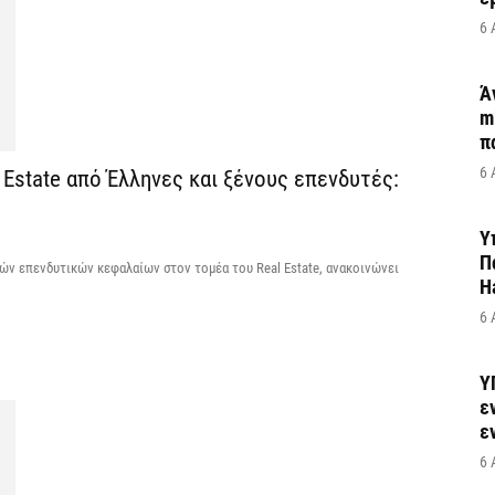
6 
Ά
m
π
6 
 Estate από Έλληνες και ξένους επενδυτές:
Υ
Π
τικών επενδυτικών κεφαλαίων στον τομέα του Real Estate, ανακοινώνει
H
6 
Υ
ε
ε
6 