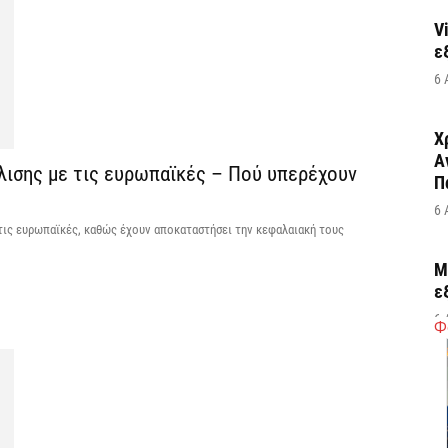
V
ε
6 
Χ
Α
κλισης με τις ευρωπαϊκές – Πού υπερέχουν
Π
6 
 τις ευρωπαϊκές, καθώς έχουν αποκαταστήσει την κεφαλαιακή τους
M
ε
6 
Φ
Δ
τ
σ