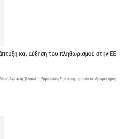
δ
π
σ
5 
Χ
s
άπτυξη και αύξηση του πληθωρισμού στην ΕΕ
5 
Σ
 Μέση Ανατολή "βλέπει" η Ευρωπαϊκή Επιτροπή, η οποία αναθεωρεί προς
Ε
κ
5 
Ά
ο
π