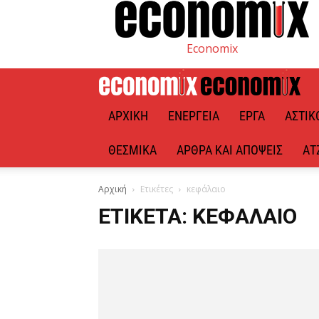
Economix
ΑΡΧΙΚΉ
ΕΝΈΡΓΕΙΑ
ΈΡΓΑ
ΑΣΤΙΚ
ΘΕΣΜΙΚΆ
ΆΡΘΡΑ ΚΑΙ ΑΠΌΨΕΙΣ
ΑΤ
Αρχική
Ετικέτες
κεφάλαιο
ΕΤΙΚΈΤΑ: ΚΕΦΆΛΑΙΟ