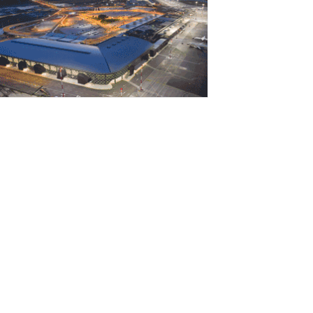
Αυγούστου 2026
ΕΗ: Προσαρμοσμένο EBITDA 1,2 δισ. ευρώ
το α΄ εξάμηνο-Επενδύσεις 1,4 δισ. και
πέκταση σε...
Αυγούστου 2026
 Όμιλος AKTOR εξαγοράζει το 75% των
ταιρειών ΗΛΕΚΤΩΡ και THALIS στο
λαίσιο στρατηγικής...
Αυγούστου 2026
ELLENiQ ENERGY: Με EBITDA 734 εκατ.
υρώ στο α΄ εξάμηνο
Αυγούστου 2026
 ΕΕ θα χρησιμοποιήσει 1,4