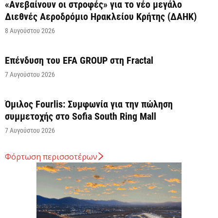
«Ανεβαίνουν οι στροφές» για το νέο μεγάλο
Διεθνές Αεροδρόμιο Ηρακλείου Κρήτης (ΔΑΗΚ)
8 Αυγούστου 2026
Επένδυση του EFA GROUP στη Fractal
7 Αυγούστου 2026
Όμιλος Fourlis: Συμφωνία για την πώληση
συμμετοχής στο Sofia South Ring Mall
7 Αυγούστου 2026
Φόρτωση περισσοτέρων
Σταύρος Καλαφάτης: «Έχουμε δημιουργήσει 20.000
νέες θέσεις εργασίας υψηλής εξειδίκευσης τα
τελευταία επτά χρόνια...
7 Αυγούστου 2026