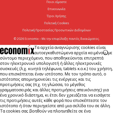
Ποιοι είμαστε
μήκος του ΒΟΑΚ»
Επικοινωνία
7 Αυγούστου 2026
Όροι Χρήσης
Πολιτική Cookies
Πολιτική Προστασίας Προσωπικών Δεδομένων
© 2026 Economix – Με την επιφύλαξη παντός δικαιώματος.
Τα αρχεία αναγνώρισης cookies είναι
αυτοεγκαθιστώμενα αρχεία κειμένου, με
σύντομο περιεχόμενο, που αποθηκεύονται επιτρεπτά
στον ηλεκτρονικό υπολογιστή ή άλλες ηλεκτρονικές
συσκευές (λ.χ. κινητά τηλέφωνα, tablets κ.ο.κ.) του χρήστη,
που επισκέπτεται έναν ιστότοπο. Με τον τρόπο αυτό, ο
ιστότοπος απομνημονεύει τις ενέργειες και τις
προτιμήσεις σας (π.χ. τη γλώσσα, το μέγεθος
γραμματοσειράς και άλλες προτιμήσεις απεικόνισης) για
ένα χρονικό διάστημα, κι έτσι δεν χρειάζεται να εισάγετε
τις προτιμήσεις αυτές κάθε φορά που επισκέπτεστε τον
ιστότοπο ή όταν περιηγείστε από μια σελίδα του σε άλλη.
Τα cookies σας βοηθούν να πλοηγηθείτε σε ένα