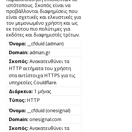
ιστότοπους. Σκοπός είναι να
προβάλλονται διαφημίσεις που
είναι σχετικές και ελκυστικές για
τον μεμονωμένο χρήστη και ως
εκ τούτου πιο πολύτιμες για
εκδότες και διαφημιστές τρίτων.
__cfduid (adman)
adman.gr
Ανακατευθύνει τα
HTTP αιτήματα του χρήστη
στα αντίστοιχα HTTPS για τις
υπηρεσίες Couldflare.
1 μήνας
HTTP
__cfduid (onesignal)
onesignal.com
Ανακατευθύνει τα