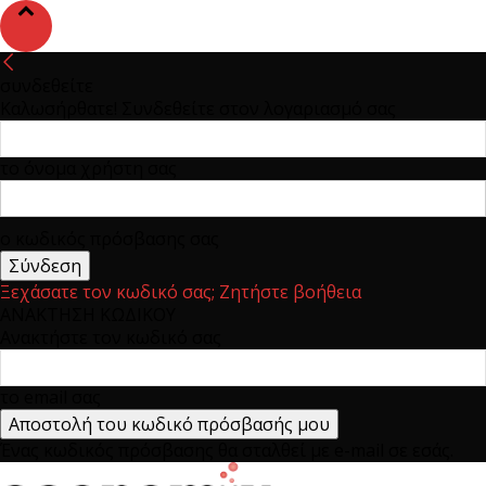
συνδεθείτε
Καλωσήρθατε! Συνδεθείτε στον λογαριασμό σας
το όνομα χρήστη σας
ο κωδικός πρόσβασης σας
Ξεχάσατε τον κωδικό σας; Ζητήστε βοήθεια
ΑΝΑΚΤΗΣΗ ΚΩΔΙΚΟΥ
Ανακτήστε τον κωδικό σας
το email σας
Ένας κωδικός πρόσβασης θα σταλθεί με e-mail σε εσάς.