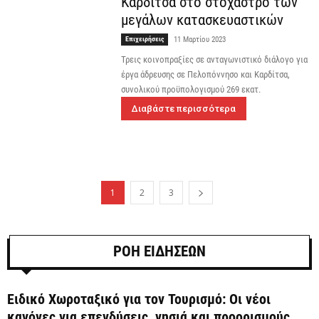
Καρδίτσα στο στόχαστρο των
μεγάλων κατασκευαστικών
Επιχειρήσεις
11 Μαρτίου 2023
Τρεις κοινοπραξίες σε ανταγωνιστικό διάλογο για
έργα άδρευσης σε Πελοπόννησο και Καρδίτσα,
συνολικού προϋπολογισμού 269 εκατ.
Διαβάστε περισσότερα
1
2
3
ΡΟΗ ΕΙΔΗΣΕΩΝ
Ειδικό Χωροταξικό για τον Τουρισμό: Οι νέοι
κανόνες για επενδύσεις, νησιά και προορισμούς