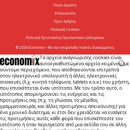
Πανεπιστημίου Κρήτης με 3,358 εκατ. ευρώ για...
Ποιοι είμαστε
7 Αυγούστου 2026
Επικοινωνία
Όροι Χρήσης
Πολιτική Cookies
Πολιτική Προστασίας Προσωπικών Δεδομένων
© 2026 Economix – Με την επιφύλαξη παντός δικαιώματος.
Τα αρχεία αναγνώρισης cookies είναι
αυτοεγκαθιστώμενα αρχεία κειμένου, με
σύντομο περιεχόμενο, που αποθηκεύονται επιτρεπτά
στον ηλεκτρονικό υπολογιστή ή άλλες ηλεκτρονικές
συσκευές (λ.χ. κινητά τηλέφωνα, tablets κ.ο.κ.) του χρήστη,
που επισκέπτεται έναν ιστότοπο. Με τον τρόπο αυτό, ο
ιστότοπος απομνημονεύει τις ενέργειες και τις
προτιμήσεις σας (π.χ. τη γλώσσα, το μέγεθος
γραμματοσειράς και άλλες προτιμήσεις απεικόνισης) για
ένα χρονικό διάστημα, κι έτσι δεν χρειάζεται να εισάγετε
τις προτιμήσεις αυτές κάθε φορά που επισκέπτεστε τον
ιστότοπο ή όταν περιηγείστε από μια σελίδα του σε άλλη.