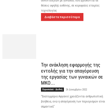
συνεντεύξεων με γυναίκες που βρίσκονται σε
θέσεις υψηλής ευθύνης, σε κορυφαίες εταιρίες
τεχνολογίας
Διαβάστε περισσότερα
Την ανάκληση εφαρμογής της
εντολής για την απαγόρευση
της εργασίας των γυναικών σε
ΜΚΟ...
Ευρωπαϊκά - Διεθνή
26 Δεκεμβρίου 2022
“Εκατομμύρια Αφγανοί χρειάζονται ανθρωπιστική
βοήθεια, ενώ η απαγόρευση των περιορισμών είναι
σημαντική”