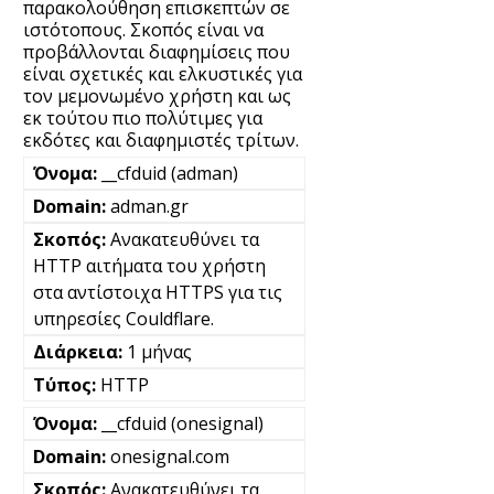
παρακολούθηση επισκεπτών σε
ιστότοπους. Σκοπός είναι να
προβάλλονται διαφημίσεις που
είναι σχετικές και ελκυστικές για
τον μεμονωμένο χρήστη και ως
εκ τούτου πιο πολύτιμες για
εκδότες και διαφημιστές τρίτων.
__cfduid (adman)
adman.gr
Ανακατευθύνει τα
HTTP αιτήματα του χρήστη
στα αντίστοιχα HTTPS για τις
υπηρεσίες Couldflare.
1 μήνας
HTTP
__cfduid (onesignal)
onesignal.com
Ανακατευθύνει τα