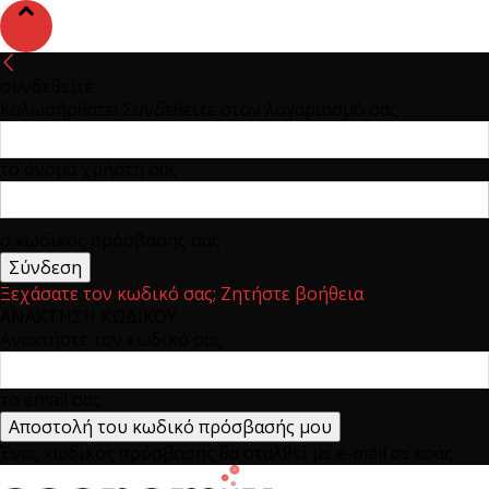
συνδεθείτε
Καλωσήρθατε! Συνδεθείτε στον λογαριασμό σας
το όνομα χρήστη σας
ο κωδικός πρόσβασης σας
Ξεχάσατε τον κωδικό σας; Ζητήστε βοήθεια
ΑΝΑΚΤΗΣΗ ΚΩΔΙΚΟΥ
Ανακτήστε τον κωδικό σας
το email σας
Ένας κωδικός πρόσβασης θα σταλθεί με e-mail σε εσάς.