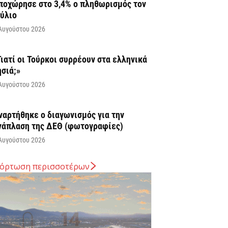
ποχώρησε στο 3,4% ο πληθωρισμός τον
ούλιο
Αυγούστου 2026
Γιατί οι Τούρκοι συρρέουν στα ελληνικά
ησιά;»
Αυγούστου 2026
ναρτήθηκε o διαγωνισμός για την
νάπλαση της ΔΕΘ (φωτογραφίες)
Αυγούστου 2026
όρτωση περισσοτέρων
ΑΠ: Tρεις παρεμβάσεις του Στρατηγικού
χεδίου της ΚΑΠ για ενίσχυση της
νταγωνιστικότητας των γεωργικών...
Αυγούστου 2026