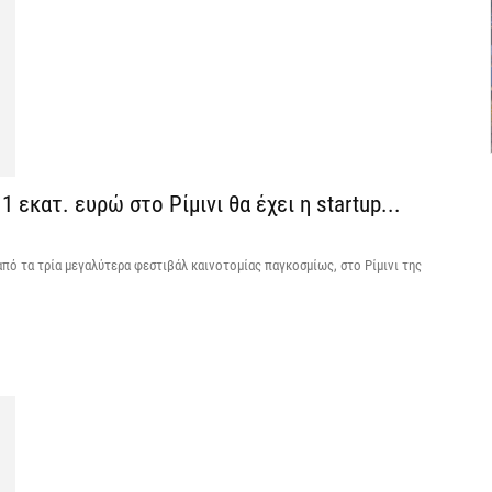
Σ
φ
3
7 
Η
χ
1 εκατ. ευρώ στο Ρίμινι θα έχει η startup...
Ο
το
 από τα τρία μεγαλύτερα φεστιβάλ καινοτομίας παγκοσμίως, στο Ρίμινι της
7 
Κ
Σ
δ
7 
Υ