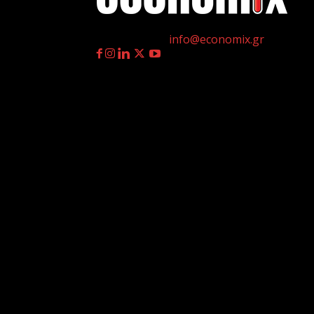
η
Γεννημένοι την 4
Ιουλίου.
Επικοινωνία:
info@economix.gr