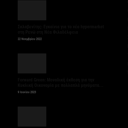
Έ
α
7 
Σκλαβενίτης: Εγκαίνια για το νέο hypermarket
στη Ρενώ στη Νέα Φιλαδέλφεια
Η
22 Νοεμβρίου 2022
Ε
έ
7 
Σ
Μ
Forward Green: Μοναδική έκθεση για την
Κυκλική Οικονομία με πολλαπλά μηνύματα...
7 
9 Ιουνίου 2023
Σ
δ
Ε
7 