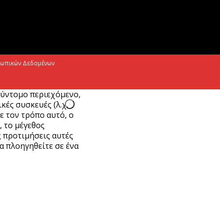
. Χατζηδάκης: Στον κάλαθο των αχρήστων
ι αμφισβητήσεις για το καλώδιο της
λεκτρικής διασύνδεσης...
Αυγούστου 2026
σωπικών Δεδομένων
σύντομο περιεχόμενο,
ές συσκευές (λ.χ.
Με τον τρόπο αυτό, ο
, το μέγεθος
ς προτιμήσεις αυτές
α πλοηγηθείτε σε ένα