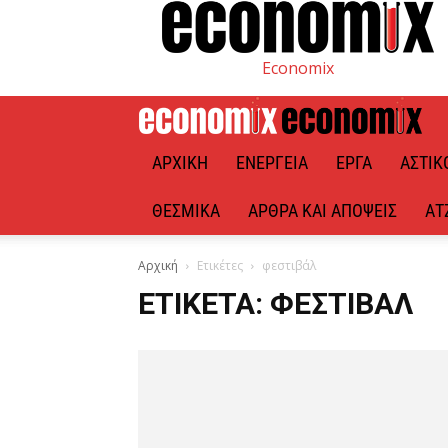
Economix
ΑΡΧΙΚΉ
ΕΝΈΡΓΕΙΑ
ΈΡΓΑ
ΑΣΤΙΚ
ΘΕΣΜΙΚΆ
ΆΡΘΡΑ ΚΑΙ ΑΠΌΨΕΙΣ
ΑΤ
Αρχική
Ετικέτες
φεστιβάλ
ΕΤΙΚΈΤΑ: ΦΕΣΤΙΒΆΛ