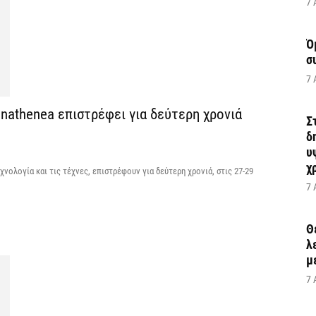
7 
Ό
σ
7 
nathenea επιστρέφει για δεύτερη χρονιά
Σ
δ
υ
χ
χνολογία και τις τέχνες, επιστρέφουν για δεύτερη χρονιά, στις 27-29
7 
Θ
λ
μ
7 