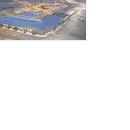
τήριξη σε περισσότερους από 1.600
οιτητές του Πανεπιστημίου Κρήτης με
,358 εκατ. ευρώ για...
Αυγούστου 2026
 Deloitte Ελλάδος αποκλειστικός
ρηματοοικονομικός σύμβουλος του
μίλου ΔΕΗ για τη στρατηγική είσοδό
υ...
Αυγούστου 2026
ορυφώνεται η έξοδος των εκδρομέων –
το 100% η πληρότητα σε πολλά
ρομολόγια για...
Αυγούστου 2026
ΠΑΑΤ: Επιπλέον 12,5 εκατ. ευρώ στις