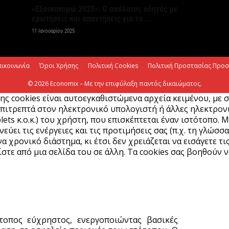
«Εξοικονομώ 2025»: Ο απόλυτος οδηγός με
ερωτήσεις και απαντήσεις για το...
Κ
11 Ιανουαρίου 2025
ο
η
6 
πικοινωνία
Όροι Χρήσης
Πολιτική Cookies
Πολιτική Προστασίας Προ
© 2026 Economix – Με την επιφύλαξη παντός δικαιώματος.
ης cookies είναι αυτοεγκαθιστώμενα αρχεία κειμένου, με 
πιτρεπτά στον ηλεκτρονικό υπολογιστή ή άλλες ηλεκτρονικ
lets κ.ο.κ.) του χρήστη, που επισκέπτεται έναν ιστότοπο. 
ύει τις ενέργειες και τις προτιμήσεις σας (π.χ. τη γλώσσα
α χρονικό διάστημα, κι έτσι δεν χρειάζεται να εισάγετε τι
στε από μια σελίδα του σε άλλη. Τα cookies σας βοηθούν ν
ότοπος εύχρηστος, ενεργοποιώντας βασικές