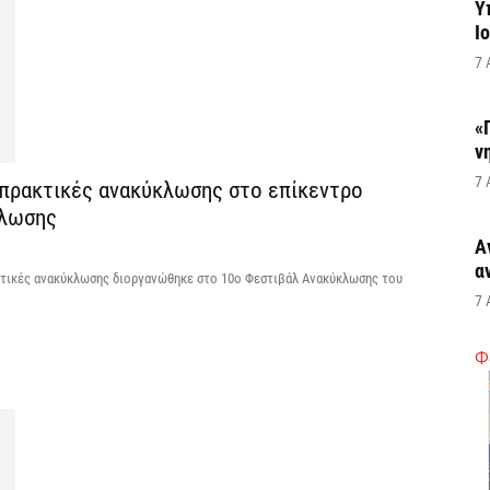
Υ
Ι
7 
«
ν
7 
 πρακτικές ανακύκλωσης στο επίκεντρο
κλωσης
Α
α
ρακτικές ανακύκλωσης διοργανώθηκε στο 10ο Φεστιβάλ Ανακύκλωσης του
7 
Φ
Κ
Σ
α
7 