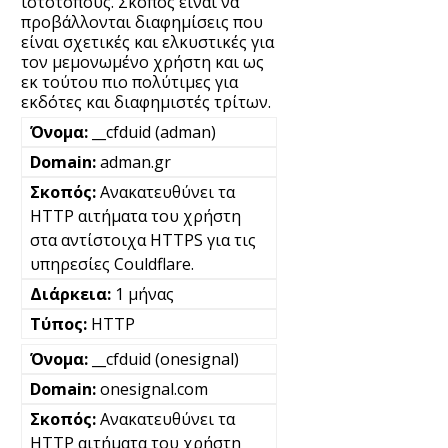
ιστότοπους. Σκοπός είναι να
προβάλλονται διαφημίσεις που
είναι σχετικές και ελκυστικές για
τον μεμονωμένο χρήστη και ως
εκ τούτου πιο πολύτιμες για
εκδότες και διαφημιστές τρίτων.
__cfduid (adman)
adman.gr
Ανακατευθύνει τα
HTTP αιτήματα του χρήστη
στα αντίστοιχα HTTPS για τις
υπηρεσίες Couldflare.
1 μήνας
HTTP
__cfduid (onesignal)
onesignal.com
Ανακατευθύνει τα
HTTP αιτήματα του χρήστη