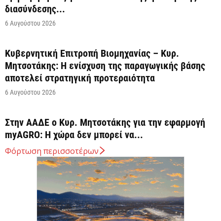
διασύνδεσης...
6 Αυγούστου 2026
Κυβερνητική Επιτροπή Βιομηχανίας – Κυρ.
Μητσοτάκης: Η ενίσχυση της παραγωγικής βάσης
αποτελεί στρατηγική προτεραιότητα
6 Αυγούστου 2026
Στην ΑΑΔΕ ο Κυρ. Μητσοτάκης για την εφαρμογή
myAGRO: Η χώρα δεν μπορεί να...
6 Αυγούστου 2026
Φόρτωση περισσοτέρων
Ένα υποχρεωτικό εθνικό πλαίσιο κανόνων σχετικά
με τις απαιτήσεις ασφάλειας των συστημάτων
αυτόνομης οδήγησης...
6 Αυγούστου 2026