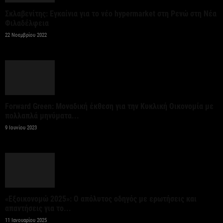
6 Αυγούστου 2026
Σκλαβενίτης: Εγκαίνια για το νέο hypermarket στη Ρενώ στη Νέα
Φιλαδέλφεια
CrediaBank: Στα 53,6 εκατ. ευρώ τα
22 Νοεμβρίου 2022
επαναλαμβανόμενα λειτουργικά κέρδη
6 Αυγούστου 2026
Βιομηχανία: επίθεση ουσίας από ΕΛΑΣ σε
κυβέρνηση Μητσοτάκη
Forward Green: Μοναδική έκθεση για την Κυκλική Οικονομία με
πολλαπλά μηνύματα...
6 Αυγούστου 2026
9 Ιουνίου 2023
Οι ελληνικές scale-ups επιχειρήσεις στρέφονται
στην ανάπτυξη
6 Αυγούστου 2026
«Εξοικονομώ 2025»: Ο απόλυτος οδηγός με ερωτήσεις και
Νέο ιστορικό ρεκόρ για την AEGEAN τον Ιούλιο με
απαντήσεις για το...
2 εκατομμύρια επιβάτες
11 Ιανουαρίου 2025