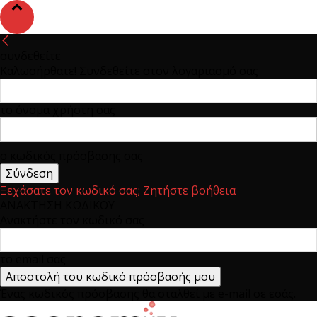
συνδεθείτε
Καλωσήρθατε! Συνδεθείτε στον λογαριασμό σας
το όνομα χρήστη σας
ο κωδικός πρόσβασης σας
Ξεχάσατε τον κωδικό σας; Ζητήστε βοήθεια
ΑΝΑΚΤΗΣΗ ΚΩΔΙΚΟΥ
Ανακτήστε τον κωδικό σας
το email σας
Ένας κωδικός πρόσβασης θα σταλθεί με e-mail σε εσάς.