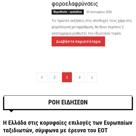
φοροελαφρύνσεις
Νομοθεσία - εγκύκλιοι
30 Ιανουαρίου 2026
Τις πρώτες αυξήσεις στις αποδοχές τους χάρη στη
φορολογική μεταρρύθμιση, θα δουν περίπου 2
εκατομμύρια μισθωτοί του ιδιωτικού τομέα.
Διαβάστε περισσότερα
2
3
4
ΡΟΗ ΕΙΔΗΣΕΩΝ
Η Ελλάδα στις κορυφαίες επιλογές των Ευρωπαίων
ταξιδιωτών, σύμφωνα με έρευνα του ΕΟΤ