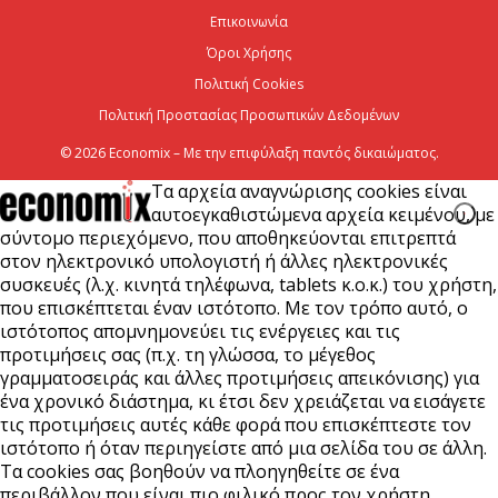
εμπορευματοκιβωτίων για τον ΟΛΘ
Επικοινωνία
6 Αυγούστου 2026
Όροι Χρήσης
Πολιτική Cookies
Πολιτική Προστασίας Προσωπικών Δεδομένων
© 2026 Economix – Με την επιφύλαξη παντός δικαιώματος.
Τα αρχεία αναγνώρισης cookies είναι
αυτοεγκαθιστώμενα αρχεία κειμένου, με
σύντομο περιεχόμενο, που αποθηκεύονται επιτρεπτά
στον ηλεκτρονικό υπολογιστή ή άλλες ηλεκτρονικές
συσκευές (λ.χ. κινητά τηλέφωνα, tablets κ.ο.κ.) του χρήστη,
που επισκέπτεται έναν ιστότοπο. Με τον τρόπο αυτό, ο
ιστότοπος απομνημονεύει τις ενέργειες και τις
προτιμήσεις σας (π.χ. τη γλώσσα, το μέγεθος
γραμματοσειράς και άλλες προτιμήσεις απεικόνισης) για
ένα χρονικό διάστημα, κι έτσι δεν χρειάζεται να εισάγετε
τις προτιμήσεις αυτές κάθε φορά που επισκέπτεστε τον
ιστότοπο ή όταν περιηγείστε από μια σελίδα του σε άλλη.
Τα cookies σας βοηθούν να πλοηγηθείτε σε ένα
περιβάλλον που είναι πιο φιλικό προς τον χρήστη.