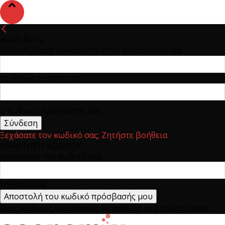
συνδεθείτε
Καλωσήρθατε! Συνδεθείτε στον λογαριασμό σας
το όνομα χρήστη σας
ο κωδικός πρόσβασης σας
Ξεχάσατε τον κωδικό σας; Ζητήστε βοήθεια
ΑΝΑΚΤΗΣΗ ΚΩΔΙΚΟΥ
Ανακτήστε τον κωδικό σας
το email σας
Ένας κωδικός πρόσβασης θα σταλθεί με e-mail σε εσάς.