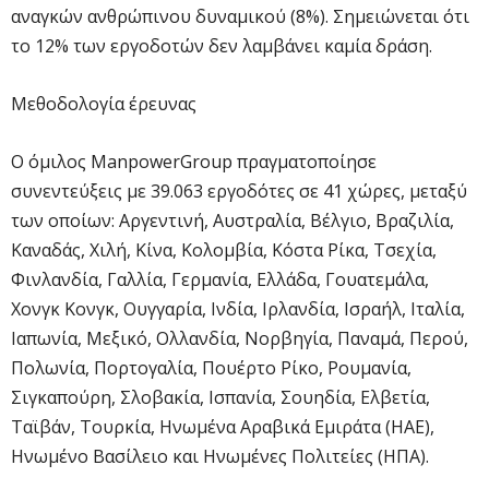
αναγκών ανθρώπινου δυναμικού (8%). Σημειώνεται ότι
το 12% των εργοδοτών δεν λαμβάνει καμία δράση.
Μεθοδολογία έρευνας
Ο όμιλος ManpowerGroup πραγματοποίησε
συνεντεύξεις με 39.063 εργοδότες σε 41 χώρες, μεταξύ
των οποίων: Αργεντινή, Αυστραλία, Βέλγιο, Βραζιλία,
Καναδάς, Χιλή, Κίνα, Κολομβία, Κόστα Ρίκα, Τσεχία,
Φινλανδία, Γαλλία, Γερμανία, Ελλάδα, Γουατεμάλα,
Χονγκ Κονγκ, Ουγγαρία, Ινδία, Ιρλανδία, Ισραήλ, Ιταλία,
Ιαπωνία, Μεξικό, Ολλανδία, Νορβηγία, Παναμά, Περού,
Πολωνία, Πορτογαλία, Πουέρτο Ρίκο, Ρουμανία,
Σιγκαπούρη, Σλοβακία, Ισπανία, Σουηδία, Ελβετία,
Ταϊβάν, Τουρκία, Ηνωμένα Αραβικά Εμιράτα (ΗΑΕ),
Ηνωμένο Βασίλειο και Ηνωμένες Πολιτείες (ΗΠΑ).