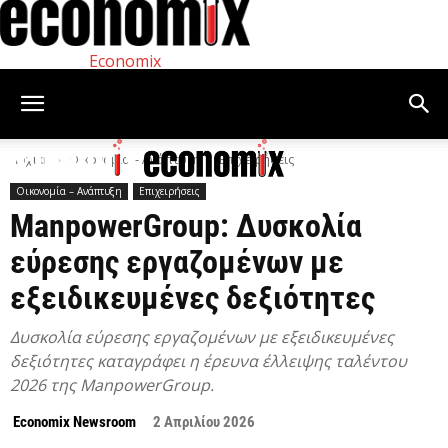
Economix
Αρχική
Οικονομία – Ανάπτυξη
Επιχειρήσεις
Οικονομία – Ανάπτυξη
Επιχειρήσεις
ManpowerGroup: Δυσκολία
εύρεσης εργαζομένων με
εξειδικευμένες δεξιότητες
Δυσκολία εύρεσης εργαζομένων με εξειδικευμένες
δεξιότητες καταγράφει η έρευνα έλλειψης ταλέντου
2026 της ManpowerGroup.
Economix Newsroom
2 Απριλίου 2026