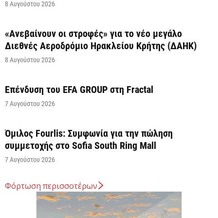
8 Αυγούστου 2026
«Ανεβαίνουν οι στροφές» για το νέο μεγάλο
Διεθνές Αεροδρόμιο Ηρακλείου Κρήτης (ΔΑΗΚ)
8 Αυγούστου 2026
Επένδυση του EFA GROUP στη Fractal
7 Αυγούστου 2026
Όμιλος Fourlis: Συμφωνία για την πώληση
συμμετοχής στο Sofia South Ring Mall
7 Αυγούστου 2026
Φόρτωση περισσοτέρων
Σταύρος Καλαφάτης: «Έχουμε δημιουργήσει 20.000
νέες θέσεις εργασίας υψηλής εξειδίκευσης τα
τελευταία επτά χρόνια...