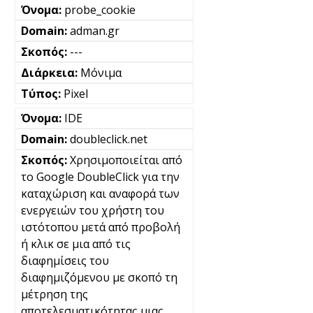
probe_cookie
adman.gr
---
Μόνιμα
Pixel
IDE
doubleclick.net
Χρησιμοποιείται από
το Google DoubleClick για την
καταχώριση και αναφορά των
ενεργειών του χρήστη του
ιστότοπου μετά από προβολή
ή κλικ σε μια από τις
διαφημίσεις του
διαφημιζόμενου με σκοπό τη
μέτρηση της
αποτελεσματικότητας μιας