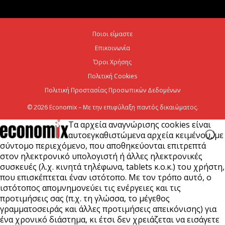
Χρίστος Δήμας: «Προχωρούν τα έργα σε όλο το
Ποιοι είμαστε
μήκος του ΒΟΑΚ»
Επικοινωνία
7 Αυγούστου 2026
Όροι Χρήσης
Πολιτική Cookies
Πολιτική Προστασίας Προσωπικών Δεδομένων
© 2026 Economix – Με την επιφύλαξη παντός δικαιώματος.
Τα αρχεία αναγνώρισης cookies είναι
αυτοεγκαθιστώμενα αρχεία κειμένου, με
σύντομο περιεχόμενο, που αποθηκεύονται επιτρεπτά
στον ηλεκτρονικό υπολογιστή ή άλλες ηλεκτρονικές
συσκευές (λ.χ. κινητά τηλέφωνα, tablets κ.ο.κ.) του χρήστη,
που επισκέπτεται έναν ιστότοπο. Με τον τρόπο αυτό, ο
ιστότοπος απομνημονεύει τις ενέργειες και τις
προτιμήσεις σας (π.χ. τη γλώσσα, το μέγεθος
γραμματοσειράς και άλλες προτιμήσεις απεικόνισης) για
ένα χρονικό διάστημα, κι έτσι δεν χρειάζεται να εισάγετε