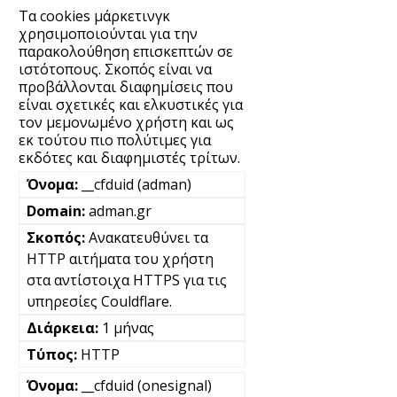
Τα cookies μάρκετινγκ
χρησιμοποιούνται για την
παρακολούθηση επισκεπτών σε
ιστότοπους. Σκοπός είναι να
προβάλλονται διαφημίσεις που
είναι σχετικές και ελκυστικές για
τον μεμονωμένο χρήστη και ως
εκ τούτου πιο πολύτιμες για
εκδότες και διαφημιστές τρίτων.
__cfduid (adman)
adman.gr
Ανακατευθύνει τα
HTTP αιτήματα του χρήστη
στα αντίστοιχα HTTPS για τις
υπηρεσίες Couldflare.
1 μήνας
HTTP
__cfduid (onesignal)