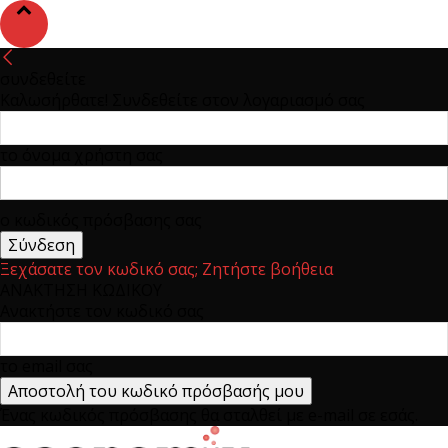
συνδεθείτε
Καλωσήρθατε! Συνδεθείτε στον λογαριασμό σας
το όνομα χρήστη σας
ο κωδικός πρόσβασης σας
Ξεχάσατε τον κωδικό σας; Ζητήστε βοήθεια
ΑΝΑΚΤΗΣΗ ΚΩΔΙΚΟΥ
Ανακτήστε τον κωδικό σας
το email σας
Ένας κωδικός πρόσβασης θα σταλθεί με e-mail σε εσάς.