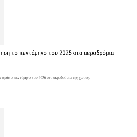
σ
7 
Σ
δ
υ
χ
νηση το πεντάμηνο του 2025 στα αεροδρόμια
7 
Θ
 το πρώτο πεντάμηνο του 2026 στα αεροδρόμια της χώρας.
λ
μ
7 
Υ
Ι
7 