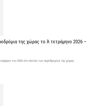
7 
Η
χ
Ο
το
7 
εροδρόμια της χώρας το Ά τετράμηνο 2026 –
τετράμηνο του 2026 στο σύνολο των αεροδρομίων της χώρας.