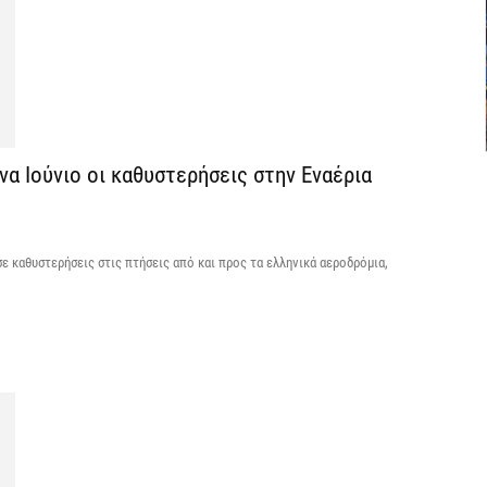
8 
Ε
«
δ
8 
α Ιούνιο οι καθυστερήσεις στην Εναέρια
«
μ
ε καθυστερήσεις στις πτήσεις από και προς τα ελληνικά αεροδρόμια,
Κ
8 
Ε
7 
Ό