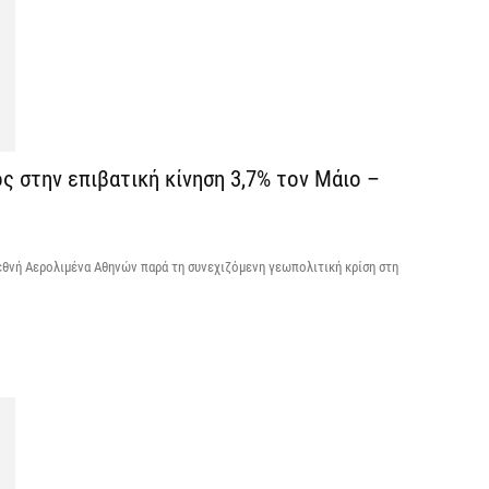
«
ν
7 
Α
ς στην επιβατική κίνηση 3,7% τον Μάιο –
α
7 
ιεθνή Αερολιμένα Αθηνών παρά τη συνεχιζόμενη γεωπολιτική κρίση στη
Κ
Σ
α
7 
Σ
φ
3