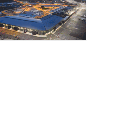
Αυγούστου 2026
λληνική Αναπτυξιακή Τράπεζα: Με
προίκα» 2 δισ. ευρώ ανοίγει δρόμο για
άνεια έως 5...
Αυγούστου 2026
Ανεβαίνουν οι στροφές» για το νέο
εγάλο Διεθνές Αεροδρόμιο Ηρακλείου
ρήτης (ΔΑΗΚ)
Αυγούστου 2026
πένδυση του EFA GROUP στη Fractal
Αυγούστου 2026
μιλος Fourlis: Συμφωνία για την πώληση