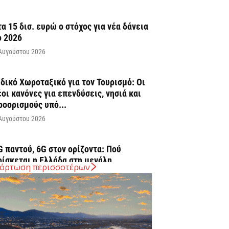
τα 15 δισ. ευρώ ο στόχος για νέα δάνεια
ο 2026
Αυγούστου 2026
ιδικό Χωροταξικό για τον Τουρισμό: Οι
έοι κανόνες για επενδύσεις, νησιά και
ροορισμούς υπό...
Αυγούστου 2026
G παντού, 6G στον ορίζοντα: Πού
ρίσκεται η Ελλάδα στη μεγάλη
όρτωση περισσοτέρων
εχνολογική μετάβαση
Αυγούστου 2026
ιευρύνεται η εθνική πρωτοβουλία για τις
ιμές στο ράφι των σούπερ μάρκετ