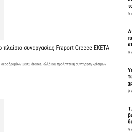
τ
9 
Δ
π
α
 πλαίσιο συνεργασίας Fraport Greece-ΕΚΕΤΑ
9 
αεροδρομίων μέσω drones, αλλά και προληπτική συντήρηση κρίσιμων
Υ
τ
χ
9 
Τ
β
δ
9 