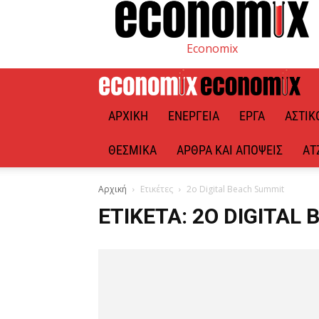
Economix
ΑΡΧΙΚΉ
ΕΝΈΡΓΕΙΑ
ΈΡΓΑ
ΑΣΤΙΚ
ΘΕΣΜΙΚΆ
ΆΡΘΡΑ ΚΑΙ ΑΠΌΨΕΙΣ
ΑΤ
Αρχική
Ετικέτες
2ο Digital Beach Summit
ΕΤΙΚΈΤΑ: 2Ο DIGITAL