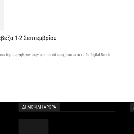
6 
Ψ
κ
6 
έβεζα 1-2 Σεπτεμβρίου
Α
που δημιουργήθηκαν στην post covid εποχή συναντά το 2ο Digital Beach
χ
Ο
6 
Ό
ε
0,
ΔΗΜΟΦΙΛΗ ΑΡΘΡΑ
6 
Ο