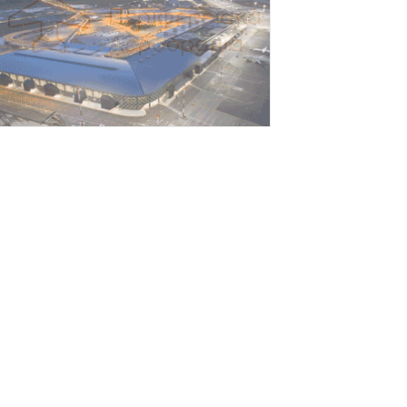
Αυγούστου 2026
rediaBank: Στα 53,6 εκατ. ευρώ τα
παναλαμβανόμενα λειτουργικά κέρδη
Αυγούστου 2026
ιομηχανία: επίθεση ουσίας από ΕΛΑΣ σε
υβέρνηση Μητσοτάκη
Αυγούστου 2026
ι ελληνικές scale-ups επιχειρήσεις
τρέφονται στην ανάπτυξη
Αυγούστου 2026
έο ιστορικό ρεκόρ για την AEGEAN τον
ούλιο με 2 εκατομμύρια επιβάτες