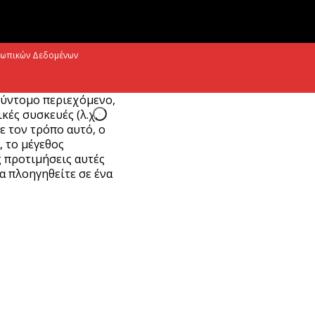
iohalco: Ισχυρές επιδόσεις το πρώτο
ξάμηνο του 2026
σωπικών Δεδομένων
Αυγούστου 2026
σύντομο περιεχόμενο,
ές συσκευές (λ.χ.
Με τον τρόπο αυτό, ο
, το μέγεθος
ς προτιμήσεις αυτές
α πλοηγηθείτε σε ένα