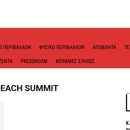
Ό ΠΕΡΙΒΆΛΛΟΝ
ΦΥΣΙΚΌ ΠΕΡΙΒΆΛΛΟΝ
ΑΠΌΒΛΗΤΑ
ΤΕ
ΖΈΝΤΑ
PRESSROOM
ΜΌΝΙΜΕΣ ΣΤΉΛΕΣ
 BEACH SUMMIT
Κ
ο