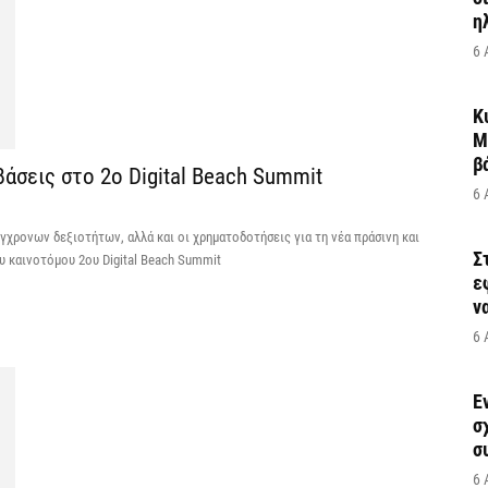
η
6 
Κ
Μ
β
άσεις στο 2ο Digital Beach Summit
6 
γχρονων δεξιοτήτων, αλλά και οι χρηματοδοτήσεις για τη νέα πράσινη και
Σ
 καινοτόμου 2ου Digital Beach Summit
ε
να
6 
Έ
σ
σ
6 