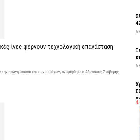
Σ
4
6 
τικές ίνες φέρνουν τεχνολογική επανάσταση
Ξ
ε
6 
ε την αρωγή φυσικά και των παρόχων, αναφέρθηκε ο Αθανάσιος Στάβερης.
Χ
Ε
α
Φ
6 
Ο
δ
Ε