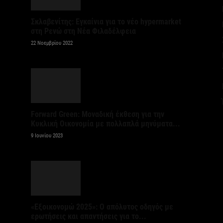
ε
Σκλαβενίτης: Εγκαίνια για το νέο hypermarket
6 
στη Ρενώ στη Νέα Φιλαδέλφεια
22 Νοεμβρίου 2022
Ά
m
π
6 
Forward Green: Μοναδική έκθεση για την
Υ
Κυκλική Οικονομία με πολλαπλά μηνύματα...
Π
9 Ιουνίου 2023
H
6 
Υ
ε
ε
«Εξοικονομώ 2025»: Ο απόλυτος οδηγός με
ερωτήσεις και απαντήσεις για το...
6 