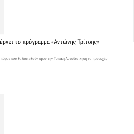
6 
C
ε
6 
φέρνει το πρόγραμμα «Αντώνης Τρίτσης»
Β
ι πόροι που θα διατεθούν προς την Τοπική Αυτοδιοίκηση το προσεχές
κ
6 
Ο
σ
6 
Ν
Ι