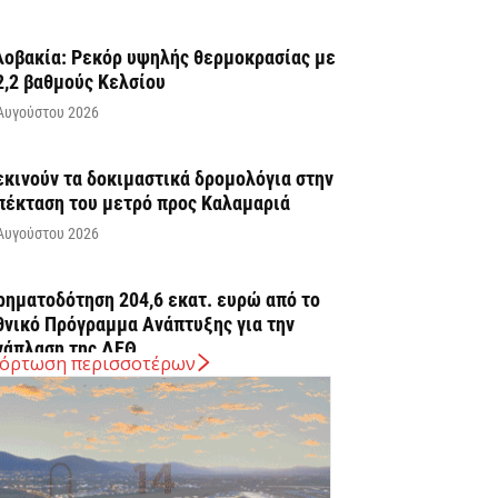
λοβακία: Ρεκόρ υψηλής θερμοκρασίας με
2,2 βαθμούς Κελσίου
Αυγούστου 2026
εκινούν τα δοκιμαστικά δρομολόγια στην
πέκταση του μετρό προς Καλαμαριά
Αυγούστου 2026
ρηματοδότηση 204,6 εκατ. ευρώ από το
θνικό Πρόγραμμα Ανάπτυξης για την
νάπλαση της ΔΕΘ
όρτωση περισσοτέρων
Αυγούστου 2026
ΠΕΚΑ: Αύριο η δεύτερη πληρωμή των
ικαιούχων του Λογαριασμού Αγροτικής
στίας