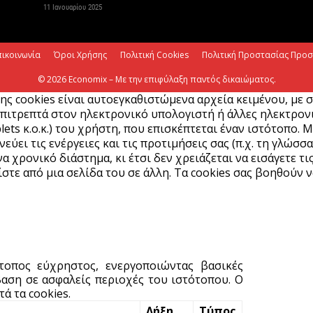
11 Ιανουαρίου 2025
V
ε
πικοινωνία
Όροι Χρήσης
Πολιτική Cookies
Πολιτική Προστασίας Προ
6 
© 2026 Economix – Με την επιφύλαξη παντός δικαιώματος.
ης cookies είναι αυτοεγκαθιστώμενα αρχεία κειμένου, με 
πιτρεπτά στον ηλεκτρονικό υπολογιστή ή άλλες ηλεκτρονικ
lets κ.ο.κ.) του χρήστη, που επισκέπτεται έναν ιστότοπο. 
ύει τις ενέργειες και τις προτιμήσεις σας (π.χ. τη γλώσσα
α χρονικό διάστημα, κι έτσι δεν χρειάζεται να εισάγετε τι
στε από μια σελίδα του σε άλλη. Τα cookies σας βοηθούν ν
ότοπος εύχρηστος, ενεργοποιώντας βασικές
αση σε ασφαλείς περιοχές του ιστότοπου. Ο
ά τα cookies.
Λήξη
Τύπος