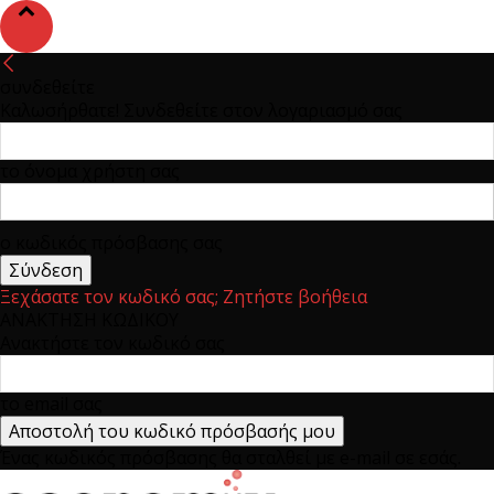
συνδεθείτε
Καλωσήρθατε! Συνδεθείτε στον λογαριασμό σας
το όνομα χρήστη σας
ο κωδικός πρόσβασης σας
Ξεχάσατε τον κωδικό σας; Ζητήστε βοήθεια
ΑΝΑΚΤΗΣΗ ΚΩΔΙΚΟΥ
Ανακτήστε τον κωδικό σας
το email σας
Ένας κωδικός πρόσβασης θα σταλθεί με e-mail σε εσάς.