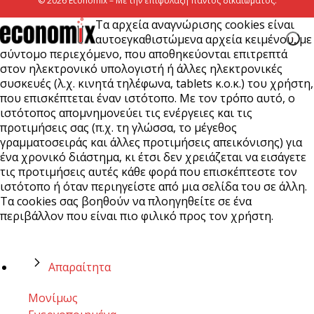
© 2026 Economix – Με την επιφύλαξη παντός δικαιώματος.
Τα αρχεία αναγνώρισης cookies είναι
αυτοεγκαθιστώμενα αρχεία κειμένου, με
σύντομο περιεχόμενο, που αποθηκεύονται επιτρεπτά
στον ηλεκτρονικό υπολογιστή ή άλλες ηλεκτρονικές
συσκευές (λ.χ. κινητά τηλέφωνα, tablets κ.ο.κ.) του χρήστη,
που επισκέπτεται έναν ιστότοπο. Με τον τρόπο αυτό, ο
ιστότοπος απομνημονεύει τις ενέργειες και τις
προτιμήσεις σας (π.χ. τη γλώσσα, το μέγεθος
γραμματοσειράς και άλλες προτιμήσεις απεικόνισης) για
ένα χρονικό διάστημα, κι έτσι δεν χρειάζεται να εισάγετε
τις προτιμήσεις αυτές κάθε φορά που επισκέπτεστε τον
ιστότοπο ή όταν περιηγείστε από μια σελίδα του σε άλλη.
Τα cookies σας βοηθούν να πλοηγηθείτε σε ένα
περιβάλλον που είναι πιο φιλικό προς τον χρήστη.
Απαραίτητα
Μονίμως