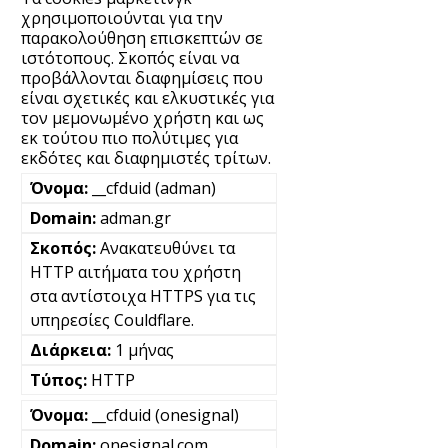
χρησιμοποιούνται για την
παρακολούθηση επισκεπτών σε
ιστότοπους. Σκοπός είναι να
προβάλλονται διαφημίσεις που
είναι σχετικές και ελκυστικές για
τον μεμονωμένο χρήστη και ως
εκ τούτου πιο πολύτιμες για
εκδότες και διαφημιστές τρίτων.
__cfduid (adman)
adman.gr
Ανακατευθύνει τα
HTTP αιτήματα του χρήστη
στα αντίστοιχα HTTPS για τις
υπηρεσίες Couldflare.
1 μήνας
HTTP
__cfduid (onesignal)
onesignal.com