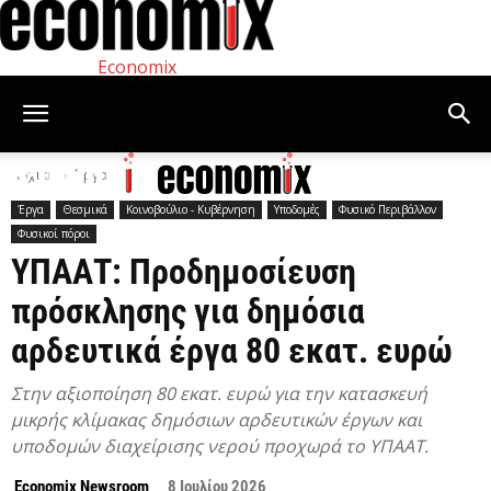
Economix
Αρχική
Έργα
Έργα
Θεσμικά
Κοινοβούλιο - Κυβέρνηση
Υποδομές
Φυσικό Περιβάλλον
Φυσικοί πόροι
ΥΠΑΑΤ: Προδημοσίευση
πρόσκλησης για δημόσια
αρδευτικά έργα 80 εκατ. ευρώ
Στην αξιοποίηση 80 εκατ. ευρώ για την κατασκευή
μικρής κλίμακας δημόσιων αρδευτικών έργων και
υποδομών διαχείρισης νερού προχωρά το ΥΠΑΑΤ.
Economix Newsroom
8 Ιουλίου 2026