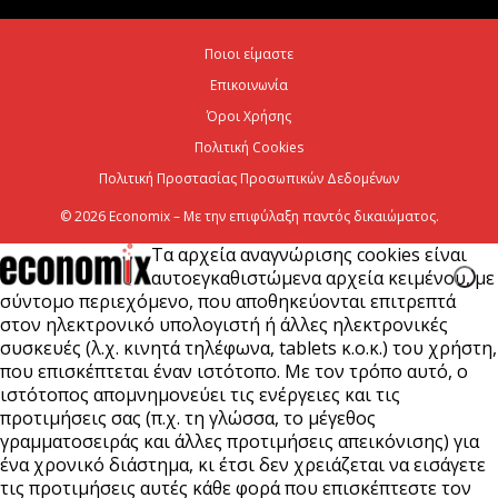
Ποιοι είμαστε
Ψεκασμοί για την καταπολέμηση των κουνουπιών,
Επικοινωνία
στις 10-11-12 Αυγούστου
Όροι Χρήσης
6 Αυγούστου 2026
Πολιτική Cookies
Πολιτική Προστασίας Προσωπικών Δεδομένων
© 2026 Economix – Με την επιφύλαξη παντός δικαιώματος.
Τα αρχεία αναγνώρισης cookies είναι
αυτοεγκαθιστώμενα αρχεία κειμένου, με
σύντομο περιεχόμενο, που αποθηκεύονται επιτρεπτά
στον ηλεκτρονικό υπολογιστή ή άλλες ηλεκτρονικές
συσκευές (λ.χ. κινητά τηλέφωνα, tablets κ.ο.κ.) του χρήστη,
που επισκέπτεται έναν ιστότοπο. Με τον τρόπο αυτό, ο
ιστότοπος απομνημονεύει τις ενέργειες και τις
προτιμήσεις σας (π.χ. τη γλώσσα, το μέγεθος
γραμματοσειράς και άλλες προτιμήσεις απεικόνισης) για
ένα χρονικό διάστημα, κι έτσι δεν χρειάζεται να εισάγετε
τις προτιμήσεις αυτές κάθε φορά που επισκέπτεστε τον