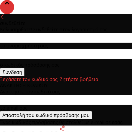
συνδεθείτε
Καλωσήρθατε! Συνδεθείτε στον λογαριασμό σας
το όνομα χρήστη σας
ο κωδικός πρόσβασης σας
Ξεχάσατε τον κωδικό σας; Ζητήστε βοήθεια
ΑΝΑΚΤΗΣΗ ΚΩΔΙΚΟΥ
Ανακτήστε τον κωδικό σας
το email σας
Ένας κωδικός πρόσβασης θα σταλθεί με e-mail σε εσάς.