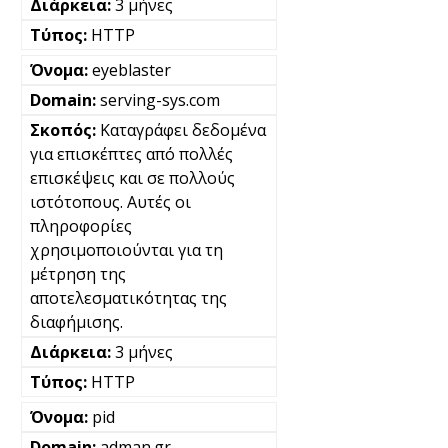
3 μήνες
HTTP
eyeblaster
serving-sys.com
Καταγράφει δεδομένα
για επισκέπτες από πολλές
επισκέψεις και σε πολλούς
ιστότοπους. Αυτές οι
πληροφορίες
χρησιμοποιούνται για τη
μέτρηση της
αποτελεσματικότητας της
διαφήμισης.
3 μήνες
HTTP
pid
adman.gr