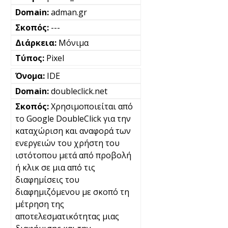
adman.gr
---
Μόνιμα
Pixel
IDE
doubleclick.net
Χρησιμοποιείται από
το Google DoubleClick για την
καταχώριση και αναφορά των
ενεργειών του χρήστη του
ιστότοπου μετά από προβολή
ή κλικ σε μια από τις
διαφημίσεις του
διαφημιζόμενου με σκοπό τη
μέτρηση της
αποτελεσματικότητας μιας