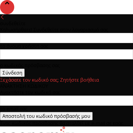
συνδεθείτε
Καλωσήρθατε! Συνδεθείτε στον λογαριασμό σας
το όνομα χρήστη σας
ο κωδικός πρόσβασης σας
Ξεχάσατε τον κωδικό σας; Ζητήστε βοήθεια
ΑΝΑΚΤΗΣΗ ΚΩΔΙΚΟΥ
Ανακτήστε τον κωδικό σας
το email σας
Ένας κωδικός πρόσβασης θα σταλθεί με e-mail σε εσάς.