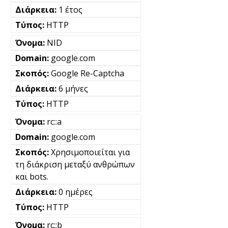
1 έτος
HTTP
NID
google.com
Google Re-Captcha
6 μήνες
HTTP
rc::a
google.com
Χρησιμοποιείται για
τη διάκριση μεταξύ ανθρώπων
και bots.
0 ημέρες
HTTP
rc::b