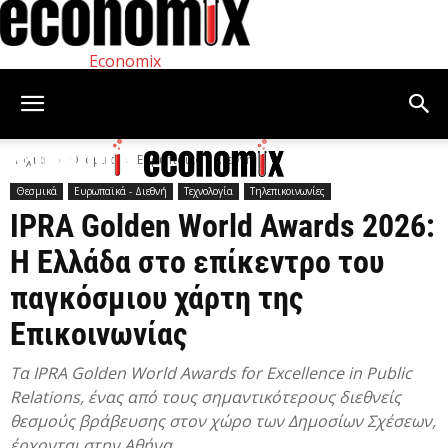
Economix
Αρχική
Θεσμικά
Ευρωπαϊκά - Διεθνή
Θεσμικά
Ευρωπαϊκά - Διεθνή
Τεχνολογία
Τηλεπικοινωνίες
IPRA Golden World Awards 2026:
Η Ελλάδα στο επίκεντρο του
παγκόσμιου χάρτη της
Επικοινωνίας
Τα IPRA Golden World Awards for Excellence in Public
Relations, ένας από τους σημαντικότερους διεθνείς
θεσμούς βράβευσης στον χώρο των Δημοσίων Σχέσεων,
έρχονται στην Αθήνα.