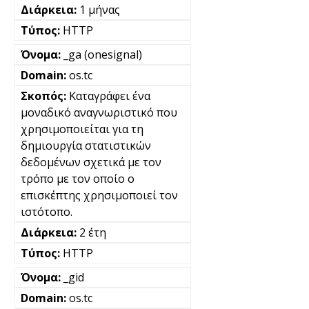
1 μήνας
HTTP
_ga (onesignal)
os.tc
Καταγράφει ένα
μοναδικό αναγνωριστικό που
χρησιμοποιείται για τη
δημιουργία στατιστικών
δεδομένων σχετικά με τον
τρόπο με τον οποίο ο
επισκέπτης χρησιμοποιεί τον
ιστότοπο.
2 έτη
HTTP
_gid
os.tc