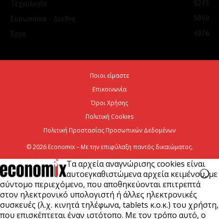
5245
Τεχνολογία
τον Τουρισμό: Στρατηγικό εργαλείο για βιώσιμη
5090
Ευρωπαϊκά - Διεθνή
τουριστική ανάπτυξη
4876
Έργα
7 Αυγούστου 2026
Χρίστος Δήμας: «Προχωρούν τα έργα σε όλο το
Ποιοι είμαστε
μήκος του ΒΟΑΚ»
Επικοινωνία
7 Αυγούστου 2026
Όροι Χρήσης
Πολιτική Cookies
Πολιτική Προστασίας Προσωπικών Δεδομένων
© 2026 Economix – Με την επιφύλαξη παντός δικαιώματος.
Τα αρχεία αναγνώρισης cookies είναι
αυτοεγκαθιστώμενα αρχεία κειμένου, με
σύντομο περιεχόμενο, που αποθηκεύονται επιτρεπτά
στον ηλεκτρονικό υπολογιστή ή άλλες ηλεκτρονικές
συσκευές (λ.χ. κινητά τηλέφωνα, tablets κ.ο.κ.) του χρήστη,
που επισκέπτεται έναν ιστότοπο. Με τον τρόπο αυτό, ο