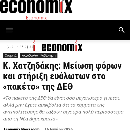
Economix
Αρχική
Θεσμικά
Θεσμικά
Κοινοβούλιο - Κυβέρνηση
Κ. Χατζηδάκης: Μείωση φόρων
και στήριξη ευάλωτων στο
«πακέτο» της ΔΕΘ
«Το πακέτο της ΔΕΘ θα είναι όσο μεγαλύτερο γίνεται,
αλλά μην έχετε αμφιβολία ότι τα κόμματα της
αντιπολίτευσης θα τάξουν σίγουρα πολύ περισσότερα
από τη Νέα Δημοκρατία»
Economix Newsroom
16 Ιουνίου 2026