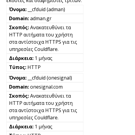
εκδότες και διαφημιστές τρίτων.
__cfduid (adman)
adman.gr
Ανακατευθύνει τα
HTTP αιτήματα του χρήστη
στα αντίστοιχα HTTPS για τις
υπηρεσίες Couldflare.
1 μήνας
HTTP
__cfduid (onesignal)
onesignal.com
Ανακατευθύνει τα
HTTP αιτήματα του χρήστη
στα αντίστοιχα HTTPS για τις
υπηρεσίες Couldflare.
1 μήνας