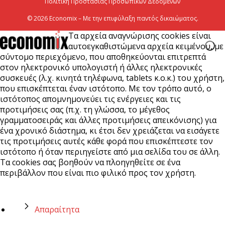
Πολιτική Προστασίας Προσωπικών Δεδομένων
© 2026 Economix – Με την επιφύλαξη παντός δικαιώματος.
Τα αρχεία αναγνώρισης cookies είναι
αυτοεγκαθιστώμενα αρχεία κειμένου, με
σύντομο περιεχόμενο, που αποθηκεύονται επιτρεπτά
στον ηλεκτρονικό υπολογιστή ή άλλες ηλεκτρονικές
συσκευές (λ.χ. κινητά τηλέφωνα, tablets κ.ο.κ.) του χρήστη,
που επισκέπτεται έναν ιστότοπο. Με τον τρόπο αυτό, ο
ιστότοπος απομνημονεύει τις ενέργειες και τις
προτιμήσεις σας (π.χ. τη γλώσσα, το μέγεθος
γραμματοσειράς και άλλες προτιμήσεις απεικόνισης) για
ένα χρονικό διάστημα, κι έτσι δεν χρειάζεται να εισάγετε
τις προτιμήσεις αυτές κάθε φορά που επισκέπτεστε τον
ιστότοπο ή όταν περιηγείστε από μια σελίδα του σε άλλη.
Τα cookies σας βοηθούν να πλοηγηθείτε σε ένα
περιβάλλον που είναι πιο φιλικό προς τον χρήστη.
Απαραίτητα