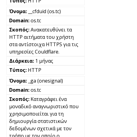
HTTP
__cfduid (os.tc)
os.tc
Ανακατευθύνει τα
HTTP αιτήματα του χρήστη
στα αντίστοιχα HTTPS για τις
υπηρεσίες Couldflare.
1 μήνας
HTTP
_ga (onesignal)
os.tc
Καταγράφει ένα
μοναδικό αναγνωριστικό που
χρησιμοποιείται για τη
δημιουργία στατιστικών
δεδομένων σχετικά με τον
τρόπο με τον οποίο ο