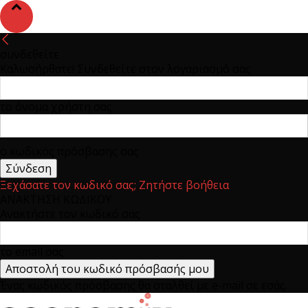
συνδεθείτε
Καλωσήρθατε! Συνδεθείτε στον λογαριασμό σας
το όνομα χρήστη σας
ο κωδικός πρόσβασης σας
Ξεχάσατε τον κωδικό σας; Ζητήστε βοήθεια
ΑΝΑΚΤΗΣΗ ΚΩΔΙΚΟΥ
Ανακτήστε τον κωδικό σας
το email σας
Ένας κωδικός πρόσβασης θα σταλθεί με e-mail σε εσάς.