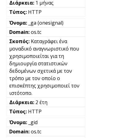
1 μήνας
HTTP
_ga (onesignal)
os.tc
Καταγράφει ένα
μοναδικό αναγνωριστικό που
χρησιμοποιείται για τη
δημιουργία στατιστικών
δεδομένων σχετικά με τον
τρόπο με τον οποίο ο
επισκέπτης χρησιμοποιεί τον
ιστότοπο.
2 έτη
HTTP
_gid
os.tc