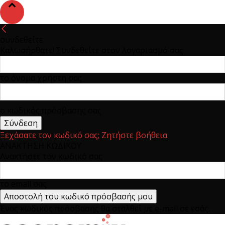
συνδεθείτε
Καλωσήρθατε! Συνδεθείτε στον λογαριασμό σας
το όνομα χρήστη σας
ο κωδικός πρόσβασης σας
Ξεχάσατε τον κωδικό σας; Ζητήστε βοήθεια
ΑΝΑΚΤΗΣΗ ΚΩΔΙΚΟΥ
Ανακτήστε τον κωδικό σας
το email σας
Ένας κωδικός πρόσβασης θα σταλθεί με e-mail σε εσάς.