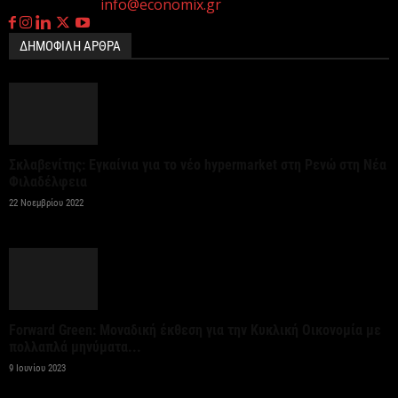
Επικοινωνία:
info@economix.gr
5 Αυγούστου 2026
ΔΗΜΟΦΙΛΗ ΑΡΘΡΑ
Η ΕΕ θα χρησιμοποιήσει 1,4 δισεκατομμύριο ευρώ
από τόκους παγωμένων ρωσικών περιουσιακών
στοιχείων για...
5 Αυγούστου 2026
Σκλαβενίτης: Εγκαίνια για το νέο hypermarket στη Ρενώ στη Νέα
Φιλαδέλφεια
Χαρτογραφώντας το οικοσύστημα των spin-offs
22 Νοεμβρίου 2022
στη Θεσσαλονίκη
5 Αυγούστου 2026
Σε κατάσταση κινητοποίησης Αττική, Εύβοια και
Βοιωτία λόγω πολύ υψηλού κινδύνου πυρκαγιάς
Forward Green: Μοναδική έκθεση για την Κυκλική Οικονομία με
πολλαπλά μηνύματα...
5 Αυγούστου 2026
9 Ιουνίου 2023