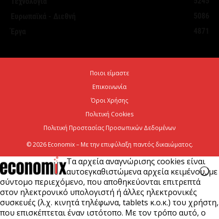
5245
Τεχνολογία
5 Αυγούστου 2026
5086
Ευρωπαϊκά - Διεθνή
4871
Έργα
Κυρ. Μητσοτάκης σε Στ. Αγγελούδη: Καινούργια
ΔΕΘ το 2030 και μεγάλος χώρος πρασίνου στο...
5 Αυγούστου 2026
Ποιοι είμαστε
Επικοινωνία
Εξωδικαστικός Μηχανισμός: Άνω των 20 δισ. ευρώ
οι ρυθμίσεις οφειλών από την έναρξη
Όροι Χρήσης
λειτουργίας...
Πολιτική Cookies
Πολιτική Προστασίας Προσωπικών Δεδομένων
5 Αυγούστου 2026
© 2026 Economix – Με την επιφύλαξη παντός δικαιώματος.
Τα αρχεία αναγνώρισης cookies είναι
αυτοεγκαθιστώμενα αρχεία κειμένου, με
σύντομο περιεχόμενο, που αποθηκεύονται επιτρεπτά
στον ηλεκτρονικό υπολογιστή ή άλλες ηλεκτρονικές
συσκευές (λ.χ. κινητά τηλέφωνα, tablets κ.ο.κ.) του χρήστη,
που επισκέπτεται έναν ιστότοπο. Με τον τρόπο αυτό, ο