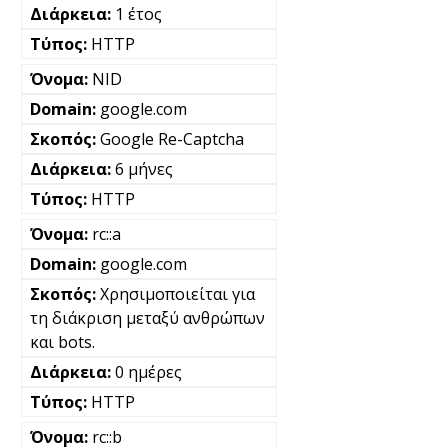
1 έτος
HTTP
NID
google.com
Google Re-Captcha
6 μήνες
HTTP
rc::a
google.com
Χρησιμοποιείται για
τη διάκριση μεταξύ ανθρώπων
και bots.
0 ημέρες
HTTP
rc::b