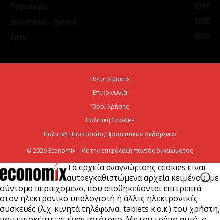
Θεσμοθετήθηκε το Ειδικό Χωροταξικό Πλαίσιο για
5245
Τεχνολογία
τον Τουρισμό: Στρατηγικό εργαλείο για βιώσιμη
5090
Ευρωπαϊκά - Διεθνή
τουριστική ανάπτυξη
4876
Έργα
7 Αυγούστου 2026
Χρίστος Δήμας: «Προχωρούν τα έργα σε όλο το
Ποιοι είμαστε
μήκος του ΒΟΑΚ»
Επικοινωνία
7 Αυγούστου 2026
Όροι Χρήσης
Πολιτική Cookies
Πολιτική Προστασίας Προσωπικών Δεδομένων
© 2026 Economix – Με την επιφύλαξη παντός δικαιώματος.
Τα αρχεία αναγνώρισης cookies είναι
αυτοεγκαθιστώμενα αρχεία κειμένου, με
σύντομο περιεχόμενο, που αποθηκεύονται επιτρεπτά
στον ηλεκτρονικό υπολογιστή ή άλλες ηλεκτρονικές
συσκευές (λ.χ. κινητά τηλέφωνα, tablets κ.ο.κ.) του χρήστη,
που επισκέπτεται έναν ιστότοπο. Με τον τρόπο αυτό, ο