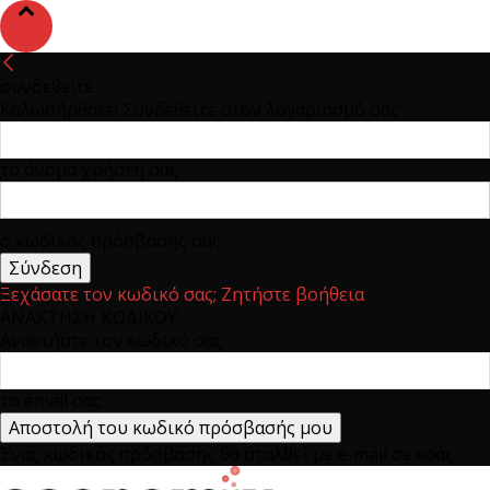
συνδεθείτε
Καλωσήρθατε! Συνδεθείτε στον λογαριασμό σας
το όνομα χρήστη σας
ο κωδικός πρόσβασης σας
Ξεχάσατε τον κωδικό σας; Ζητήστε βοήθεια
ΑΝΑΚΤΗΣΗ ΚΩΔΙΚΟΥ
Ανακτήστε τον κωδικό σας
το email σας
Ένας κωδικός πρόσβασης θα σταλθεί με e-mail σε εσάς.