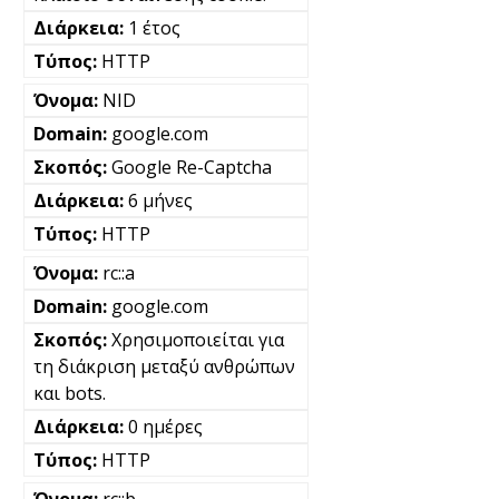
1 έτος
HTTP
NID
google.com
Google Re-Captcha
6 μήνες
HTTP
rc::a
google.com
Χρησιμοποιείται για
τη διάκριση μεταξύ ανθρώπων
και bots.
0 ημέρες
HTTP
rc::b