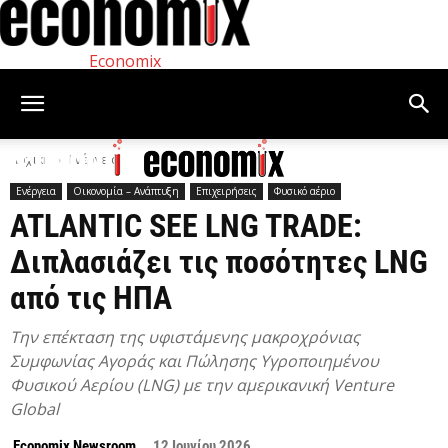
Economix
Αρχική
Ενέργεια
Ενέργεια
Οικονομία – Ανάπτυξη
Επιχειρήσεις
Φυσικό αέριο
ATLANTIC SEE LNG TRADE:
Διπλασιάζει τις ποσότητες LNG
από τις ΗΠΑ
Την επέκταση της υφιστάμενης μακροχρόνιας
Συμφωνίας Αγοράς και Πώλησης Υγροποιημένου
Φυσικού Αερίου (LNG) με την αμερικανική Venture
Global
Economix Newsroom
12 Ιουνίου 2026