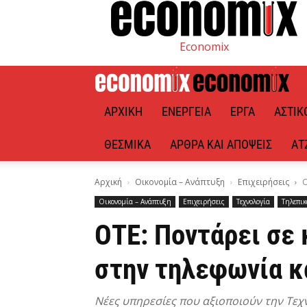
Economix
ΑΡΧΙΚΉ
ΕΝΈΡΓΕΙΑ
ΈΡΓΑ
ΑΣΤΙΚ
ΘΕΣΜΙΚΆ
ΆΡΘΡΑ ΚΑΙ ΑΠΌΨΕΙΣ
ΑΤ
Αρχική
Οικονομία – Ανάπτυξη
Επιχειρήσεις
Ο
Οικονομία – Ανάπτυξη
Επιχειρήσεις
Τεχνολογία
Τηλεπικ
ΟΤΕ: Ποντάρει σε
στην τηλεφωνία κ
Νέες υπηρεσίες που αξιοποιούν την Τεχν