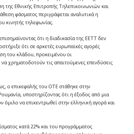
ση της Εθνικής Επιτροπής Τηλεπικοινωνιών και
V
ιάθεση φάσματος περιγράφεται αναλυτικά η
ε
ου κινητής τηλεφωνίας.
6 
 επισημαίνοντας ότι η διαδικασία της ΕΕΤΤ δεν
Χ
στήριξε ότι σε αρκετές ευρωπαϊκές αγορές
Α
ση του κλάδου, προκειμένου οι
Π
 να χρηματοδοτούν τις απαιτούμενες επενδύσεις
6 
M
υς, ο επικεφαλής του ΟΤΕ στάθηκε στην
ε
ουμανία, υποστηρίζοντας ότι η έξοδος από μια
6 
ν όμιλο να επικεντρωθεί στην ελληνική αγορά και
Δ
τ
ίσματος κατά 22% και του προγράμματος
σ