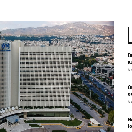
Β
κ
6 
Ο
σ
6 
Ν
Ι