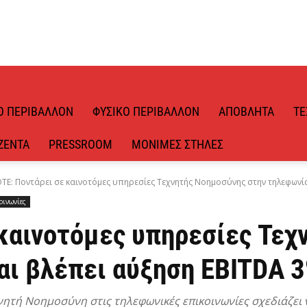
Ό ΠΕΡΙΒΆΛΛΟΝ
ΦΥΣΙΚΌ ΠΕΡΙΒΆΛΛΟΝ
ΑΠΌΒΛΗΤΑ
ΤΕ
ΖΈΝΤΑ
PRESSROOM
ΜΌΝΙΜΕΣ ΣΤΉΛΕΣ
ΤΕ: Ποντάρει σε καινοτόμες υπηρεσίες Τεχνητής Νοημοσύνης στην τηλεφωνία 
οινωνίες
 καινοτόμες υπηρεσίες Τεχ
αι βλέπει αύξηση EBITDA 3
ητή Νοημοσύνη στις τηλεφωνικές επικοινωνίες σχεδιάζει ν