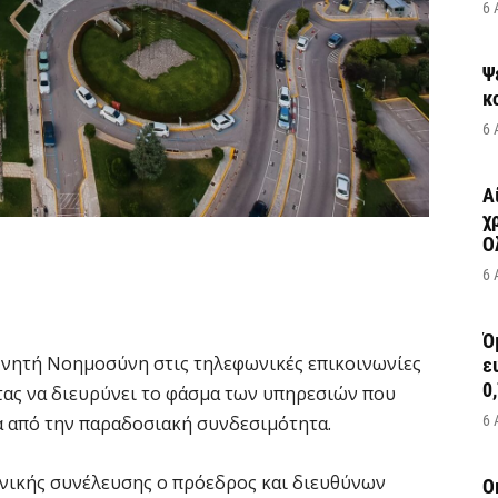
6 
Ψ
κ
6 
Α
χ
Ο
6 
Ό
χνητή Νοημοσύνη στις τηλεφωνικές επικοινωνίες
ε
0,
ντας να διευρύνει το φάσμα των υπηρεσιών που
 από την παραδοσιακή συνδεσιμότητα.
6 
ενικής συνέλευσης ο πρόεδρος και διευθύνων
Ο