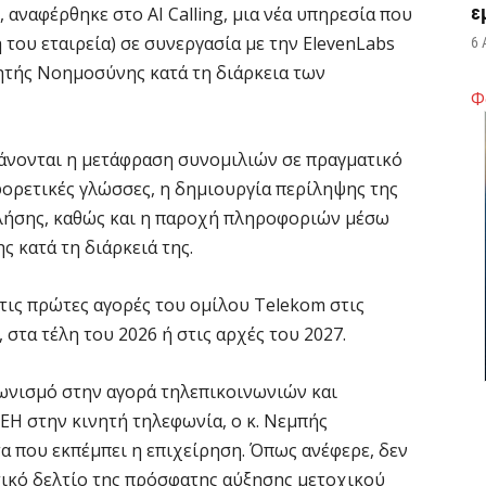
ε
αναφέρθηκε στο AI Calling, μια νέα υπηρεσία που
του εταιρεία) σε συνεργασία με την ElevenLabs
6 
νητής Νοημοσύνης κατά τη διάρκεια των
Φ
Ά
m
π
άνονται η μετάφραση συνομιλιών σε πραγματικό
6 
ορετικές γλώσσες, η δημιουργία περίληψης της
λήσης, καθώς και η παροχή πληροφοριών μέσω
κατά τη διάρκειά της.
Υ
Π
H
 τις πρώτες αγορές του ομίλου Telekom στις
6 
 στα τέλη του 2026 ή στις αρχές του 2027.
γωνισμό στην αγορά τηλεπικοινωνιών και
Υ
ε
ΔΕΗ στην κινητή τηλεφωνία, ο κ. Νεμπής
ε
 που εκπέμπει η επιχείρηση. Όπως ανέφερε, δεν
6 
ικό δελτίο της πρόσφατης αύξησης μετοχικού