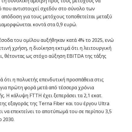
 τη συνολική αμοιβή προς τους μετόχους να
6 
ό που αντιστοιχεί σχεδόν στο σύνολο των
 απόδοση για τους μετόχους τοποθετείται μεταξύ
Δ
ιαμορφώνεται κοντά στα 0,9 ευρώ.
σ
ε
έσοδα του ομίλου αυξήθηκαν κατά 4% το 2025, ενώ
5 
ετινή χρήση, η διοίκηση εκτιμά ότι η λειτουργική
ι, θέτοντας ως στόχο αύξηση EBITDA της τάξης
Ο
ε
π
μά ότι η πολυετής επενδυτική προσπάθεια στις
5 
ς για πρώτη φορά μετά από τέσσερα χρόνια
ς. Η κάλυψη FTTH έχει ξεπεράσει τα 2,1 εκατ.
H
ης εξαγοράς της Terna Fiber και του έργου Ultra
ε
ι να επεκτείνει το αποτύπωμά του σε περίπου 3,5
5 
ο 2030.
Η