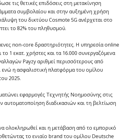
ωσε τις θετικές επιδόσεις στη μετακίνηση
δ
άμματα συμβολαίου και στην αυξημένη χρήση
π
κάλυψη του δικτύου Cosmote 5G ανέρχεται στο
σ
ύπτει το 82% του πληθυσμού.
5 
μενες non-core δραστηριότητες. Η υπηρεσία online
Χ
 το 1 εκατ. χρήστες και τα 16.000 συνεργαζόμενα
s
αλλαγών Payzy αριθμεί περισσότερους από
5 
α, ενώ η ασφαλιστική πλατφόρμα του ομίλου
του 2025.
Σ
Ε
ωματώνει εφαρμογές Τεχνητής Νοημοσύνης στις
κ
ην αυτοματοποίηση διαδικασιών και τη βελτίωση
5 
 να ολοκληρωθεί και η μετάβαση από το εμπορικό
θετώντας το ενιαίο brand του ομίλου Deutsche