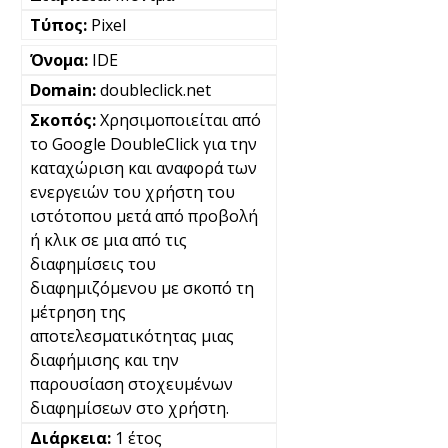
Pixel
IDE
doubleclick.net
Χρησιμοποιείται από
το Google DoubleClick για την
καταχώριση και αναφορά των
ενεργειών του χρήστη του
ιστότοπου μετά από προβολή
ή κλικ σε μια από τις
διαφημίσεις του
διαφημιζόμενου με σκοπό τη
μέτρηση της
αποτελεσματικότητας μιας
διαφήμισης και την
παρουσίαση στοχευμένων
διαφημίσεων στο χρήστη.
1 έτος