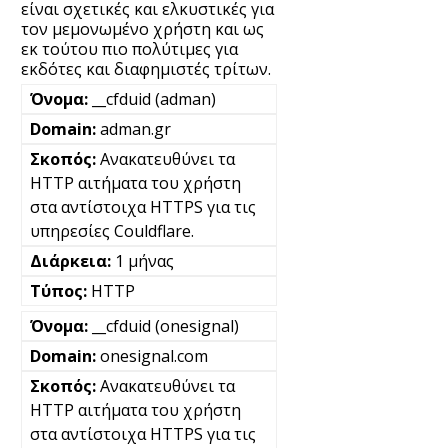
είναι σχετικές και ελκυστικές για
τον μεμονωμένο χρήστη και ως
εκ τούτου πιο πολύτιμες για
εκδότες και διαφημιστές τρίτων.
__cfduid (adman)
adman.gr
Ανακατευθύνει τα
HTTP αιτήματα του χρήστη
στα αντίστοιχα HTTPS για τις
υπηρεσίες Couldflare.
1 μήνας
HTTP
__cfduid (onesignal)
onesignal.com
Ανακατευθύνει τα
HTTP αιτήματα του χρήστη
στα αντίστοιχα HTTPS για τις