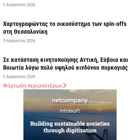
5 Αυγούστου 2026
Χαρτογραφώντας το οικοσύστημα των spin-offs
στη Θεσσαλονίκη
5 Αυγούστου 2026
Σε κατάσταση κινητοποίησης Αττική, Εύβοια και
Βοιωτία λόγω πολύ υψηλού κινδύνου πυρκαγιάς
5 Αυγούστου 2026
Φόρτωση περισσοτέρων
Άνω των 20 δισ. ευρώ οι ρυθμίσεις οφειλών από
την έναρξη λειτουργίας της πλατφόρμας
5 Αυγούστου 2026
Κυρ. Μητσοτάκης: Η είσοδος της Meridiam
αποτελεί μια πολύ ισχυρή ψήφο εμπιστοσύνης στον