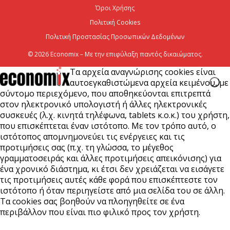
Όροι Χρήσης
Χρίστος Δήμας: Προχωρoύν δύο πολύ σημαντικά
Πολιτική Cookies
αρδευτικά έργα σε Νεστόριο και Σελλάνα
Πολιτική Προστασίας Προσωπικών Δεδομένων
5 Αυγούστου 2026
© 2026 Economix – Με την επιφύλαξη παντός δικαιώματος.
Τα αρχεία αναγνώρισης cookies είναι
αυτοεγκαθιστώμενα αρχεία κειμένου, με
σύντομο περιεχόμενο, που αποθηκεύονται επιτρεπτά
στον ηλεκτρονικό υπολογιστή ή άλλες ηλεκτρονικές
συσκευές (λ.χ. κινητά τηλέφωνα, tablets κ.ο.κ.) του χρήστη,
που επισκέπτεται έναν ιστότοπο. Με τον τρόπο αυτό, ο
ιστότοπος απομνημονεύει τις ενέργειες και τις
προτιμήσεις σας (π.χ. τη γλώσσα, το μέγεθος
γραμματοσειράς και άλλες προτιμήσεις απεικόνισης) για
ένα χρονικό διάστημα, κι έτσι δεν χρειάζεται να εισάγετε
τις προτιμήσεις αυτές κάθε φορά που επισκέπτεστε τον
ιστότοπο ή όταν περιηγείστε από μια σελίδα του σε άλλη.
Τα cookies σας βοηθούν να πλοηγηθείτε σε ένα
περιβάλλον που είναι πιο φιλικό προς τον χρήστη.