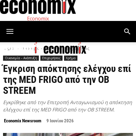
Economix
Αρχική
Οικονομία – Ανάπτυξη
Επιχειρήσεις
Οικονομία – Ανάπτυξη
Επιχειρήσεις
Χρήμα
Έγκριση απόκτησης ελέγχου επί
της MED FRIGO από την OB
STREEM
Εγκρίθηκε από την Επιτροπή Ανταγωνισμού η απόκτηση
ελέγχου επί της MED FRIGO από την OB STREEM.
Economix Newsroom
9 Ιουνίου 2026