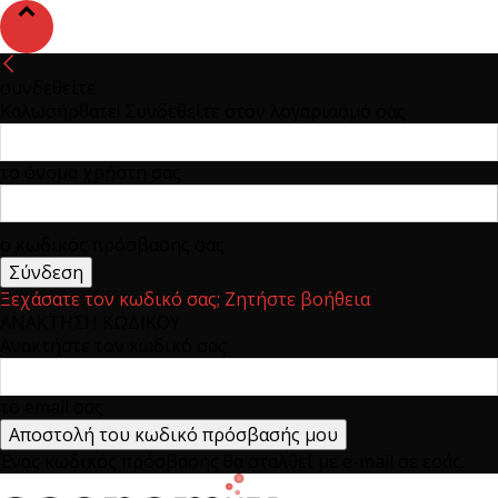
συνδεθείτε
Καλωσήρθατε! Συνδεθείτε στον λογαριασμό σας
το όνομα χρήστη σας
ο κωδικός πρόσβασης σας
Ξεχάσατε τον κωδικό σας; Ζητήστε βοήθεια
ΑΝΑΚΤΗΣΗ ΚΩΔΙΚΟΥ
Ανακτήστε τον κωδικό σας
το email σας
Ένας κωδικός πρόσβασης θα σταλθεί με e-mail σε εσάς.