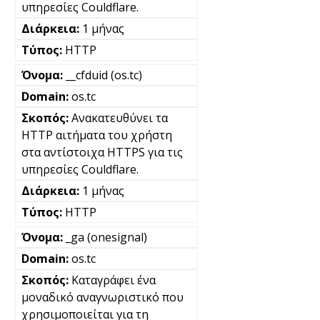
υπηρεσίες Couldflare.
1 μήνας
HTTP
__cfduid (os.tc)
os.tc
Ανακατευθύνει τα
HTTP αιτήματα του χρήστη
στα αντίστοιχα HTTPS για τις
υπηρεσίες Couldflare.
1 μήνας
HTTP
_ga (onesignal)
os.tc
Καταγράφει ένα
μοναδικό αναγνωριστικό που
χρησιμοποιείται για τη