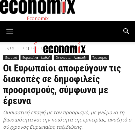
Economix
Αρχική
Θεσμικά
Ευρωπαϊκά - Διεθνή
Θεσμικά
Ευρωπαϊκά - Διεθνή
Οικονομία – Ανάπτυξη
Τουρισμός
Οι Ευρωπαίοι αποφεύγουν τις
διακοπές σε δημοφιλείς
προορισμούς, σύμφωνα με
έρευνα
Ουσιαστική επαφή με τον προορισμό, με γνώμονα τη
βιωσιμότητα και την ποιότητα της εμπειρίας, αναζητά ο
σύγχρονος Ευρωπαίος ταξιδιώτης.