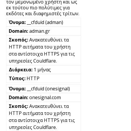
τον μεμονωμένο χρήστη και ως
εκ τούτου πιο πολύτιμες για
εκδότες και διαφημιστές τρίτων.
__cfduid (adman)
adman.gr
Ανακατευθύνει τα
HTTP αιτήματα του χρήστη
στα αντίστοιχα HTTPS για τις
υπηρεσίες Couldflare.
1 μήνας
HTTP
__cfduid (onesignal)
onesignal.com
Ανακατευθύνει τα
HTTP αιτήματα του χρήστη
στα αντίστοιχα HTTPS για τις
υπηρεσίες Couldflare.