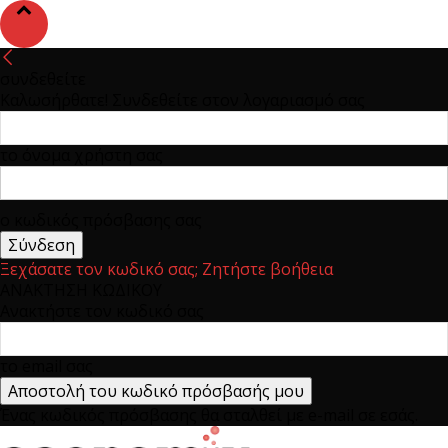
συνδεθείτε
Καλωσήρθατε! Συνδεθείτε στον λογαριασμό σας
το όνομα χρήστη σας
ο κωδικός πρόσβασης σας
Ξεχάσατε τον κωδικό σας; Ζητήστε βοήθεια
ΑΝΑΚΤΗΣΗ ΚΩΔΙΚΟΥ
Ανακτήστε τον κωδικό σας
το email σας
Ένας κωδικός πρόσβασης θα σταλθεί με e-mail σε εσάς.