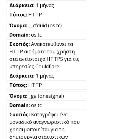
1 μήνας
HTTP
__cfduid (os.tc)
os.tc
Ανακατευθύνει τα
HTTP αιτήματα του χρήστη
στα αντίστοιχα HTTPS για τις
υπηρεσίες Couldflare.
1 μήνας
HTTP
_ga (onesignal)
os.tc
Καταγράφει ένα
μοναδικό αναγνωριστικό που
χρησιμοποιείται για τη
δημιουργία στατιστικών