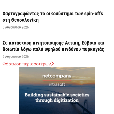
Χαρτογραφώντας το οικοσύστημα των spin-offs
στη Θεσσαλονίκη
5 Αυγούστου 2026
Σε κατάσταση κινητοποίησης Αττική, Εύβοια και
Βοιωτία λόγω πολύ υψηλού κινδύνου πυρκαγιάς
5 Αυγούστου 2026
Φόρτωση περισσοτέρων
Άνω των 20 δισ. ευρώ οι ρυθμίσεις οφειλών από
την έναρξη λειτουργίας της πλατφόρμας
5 Αυγούστου 2026
Κυρ. Μητσοτάκης: Η είσοδος της Meridiam
αποτελεί μια πολύ ισχυρή ψήφο εμπιστοσύνης στον
ενεργειακό...