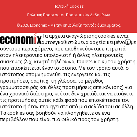
Χρίστος Δήμας: Προχωρoύν δύο πολύ σημαντικά
Πολιτική Cookies
αρδευτικά έργα σε Νεστόριο και Σελλάνα
Πολιτική Προστασίας Προσωπικών Δεδομένων
5 Αυγούστου 2026
© 2026 Economix – Με την επιφύλαξη παντός δικαιώματος.
Τα αρχεία αναγνώρισης cookies είναι
αυτοεγκαθιστώμενα αρχεία κειμένου, με
σύντομο περιεχόμενο, που αποθηκεύονται επιτρεπτά
στον ηλεκτρονικό υπολογιστή ή άλλες ηλεκτρονικές
συσκευές (λ.χ. κινητά τηλέφωνα, tablets κ.ο.κ.) του χρήστη,
που επισκέπτεται έναν ιστότοπο. Με τον τρόπο αυτό, ο
ιστότοπος απομνημονεύει τις ενέργειες και τις
προτιμήσεις σας (π.χ. τη γλώσσα, το μέγεθος
γραμματοσειράς και άλλες προτιμήσεις απεικόνισης) για
ένα χρονικό διάστημα, κι έτσι δεν χρειάζεται να εισάγετε
τις προτιμήσεις αυτές κάθε φορά που επισκέπτεστε τον
ιστότοπο ή όταν περιηγείστε από μια σελίδα του σε άλλη.
Τα cookies σας βοηθούν να πλοηγηθείτε σε ένα
περιβάλλον που είναι πιο φιλικό προς τον χρήστη.