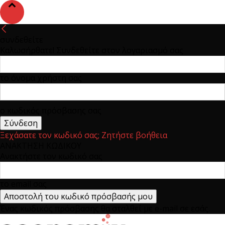
συνδεθείτε
Καλωσήρθατε! Συνδεθείτε στον λογαριασμό σας
το όνομα χρήστη σας
ο κωδικός πρόσβασης σας
Ξεχάσατε τον κωδικό σας; Ζητήστε βοήθεια
ΑΝΑΚΤΗΣΗ ΚΩΔΙΚΟΥ
Ανακτήστε τον κωδικό σας
το email σας
Ένας κωδικός πρόσβασης θα σταλθεί με e-mail σε εσάς.