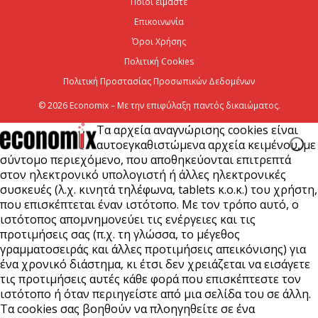
Ποιοι είμαστε
διασύνδεσης...
Επικοινωνία
6 Αυγούστου 2026
Όροι Χρήσης
Πολιτική Cookies
Πολιτική Προστασίας Προσωπικών Δεδομένων
© 2026 Economix – Με την επιφύλαξη παντός δικαιώματος.
Τα αρχεία αναγνώρισης cookies είναι
αυτοεγκαθιστώμενα αρχεία κειμένου, με
σύντομο περιεχόμενο, που αποθηκεύονται επιτρεπτά
στον ηλεκτρονικό υπολογιστή ή άλλες ηλεκτρονικές
συσκευές (λ.χ. κινητά τηλέφωνα, tablets κ.ο.κ.) του χρήστη,
που επισκέπτεται έναν ιστότοπο. Με τον τρόπο αυτό, ο
ιστότοπος απομνημονεύει τις ενέργειες και τις
προτιμήσεις σας (π.χ. τη γλώσσα, το μέγεθος
γραμματοσειράς και άλλες προτιμήσεις απεικόνισης) για
ένα χρονικό διάστημα, κι έτσι δεν χρειάζεται να εισάγετε
τις προτιμήσεις αυτές κάθε φορά που επισκέπτεστε τον
ιστότοπο ή όταν περιηγείστε από μια σελίδα του σε άλλη.
Τα cookies σας βοηθούν να πλοηγηθείτε σε ένα