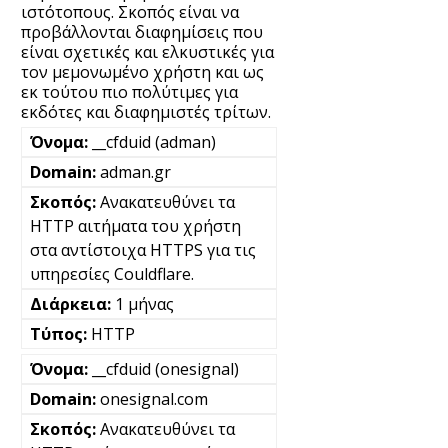
ιστότοπους. Σκοπός είναι να
προβάλλονται διαφημίσεις που
είναι σχετικές και ελκυστικές για
τον μεμονωμένο χρήστη και ως
εκ τούτου πιο πολύτιμες για
εκδότες και διαφημιστές τρίτων.
__cfduid (adman)
adman.gr
Ανακατευθύνει τα
HTTP αιτήματα του χρήστη
στα αντίστοιχα HTTPS για τις
υπηρεσίες Couldflare.
1 μήνας
HTTP
__cfduid (onesignal)
onesignal.com
Ανακατευθύνει τα