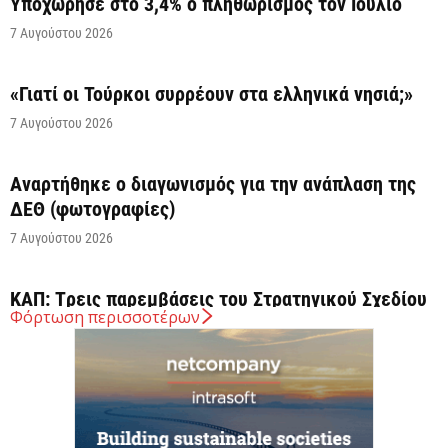
Υποχώρησε στο 3,4% ο πληθωρισμός τον Ιούλιο
7 Αυγούστου 2026
«Γιατί οι Τούρκοι συρρέουν στα ελληνικά νησιά;»
7 Αυγούστου 2026
Αναρτήθηκε o διαγωνισμός για την ανάπλαση της
ΔΕΘ (φωτογραφίες)
7 Αυγούστου 2026
ΚΑΠ: Tρεις παρεμβάσεις του Στρατηγικού Σχεδίου
Φόρτωση περισσοτέρων
της ΚΑΠ για ενίσχυση της ανταγωνιστικότητας των
γεωργικών...
7 Αυγούστου 2026
Στήριξη σε περισσότερους από 1.600 φοιτητές του