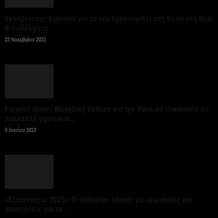
Στο 3,4% υποχώρησε ο πληθωρισμός τον Ιούλιο
Σκλαβενίτης: Εγκαίνια για το νέο hypermarket στη Ρενώ στη Νέα
ανακοίνωσε η ΕΛΣΤΑΤ
Φιλαδέλφεια
7 Αυγούστου 2026
22 Νοεμβρίου 2022
Θεσμοθετήθηκε το Ειδικό Χωροταξικό Πλαίσιο για
τον Τουρισμό: Στρατηγικό εργαλείο για βιώσιμη
τουριστική ανάπτυξη
7 Αυγούστου 2026
Forward Green: Μοναδική έκθεση για την Κυκλική Οικονομία με
πολλαπλά μηνύματα...
9 Ιουνίου 2023
Χρίστος Δήμας: «Προχωρούν τα έργα σε όλο το
μήκος του ΒΟΑΚ»
7 Αυγούστου 2026
Έλεγχοι με drones και MyCoast σε πάνω από 300
«Εξοικονομώ 2025»: Ο απόλυτος οδηγός με ερωτήσεις και
παραλίες – Πρόστιμα έως 73.000...
απαντήσεις για το...