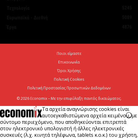
Η Ελλάδα στις κορυφαίες επιλογές των Ευρωπαίων
5245
Τεχνολογία
ταξιδιωτών, σύμφωνα με έρευνα του ΕΟΤ
5089
Ευρωπαϊκά - Διεθνή
7 Αυγούστου 2026
4876
Έργα
ΣΤΑΣΥ: 29,4 χλμ. νέων σιδηροτροχιών στο Μετρό
της Αθήνας – Στο τελικό στάδιο το...
Ποιοι είμαστε
7 Αυγούστου 2026
Επικοινωνία
Όροι Χρήσης
Πολιτική Cookies
Πολιτική Προστασίας Προσωπικών Δεδομένων
© 2026 Economix – Με την επιφύλαξη παντός δικαιώματος.
Τα αρχεία αναγνώρισης cookies είναι
αυτοεγκαθιστώμενα αρχεία κειμένου, με
σύντομο περιεχόμενο, που αποθηκεύονται επιτρεπτά
στον ηλεκτρονικό υπολογιστή ή άλλες ηλεκτρονικές
συσκευές (λ.χ. κινητά τηλέφωνα, tablets κ.ο.κ.) του χρήστη,