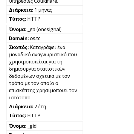
υπηρεσίες Couldflare.
1 μήνας
HTTP
_ga (onesignal)
os.tc
Καταγράφει ένα
μοναδικό αναγνωριστικό που
χρησιμοποιείται για τη
δημιουργία στατιστικών
δεδομένων σχετικά με τον
τρόπο με τον οποίο ο
επισκέπτης χρησιμοποιεί τον
ιστότοπο.
2 έτη
HTTP
_gid