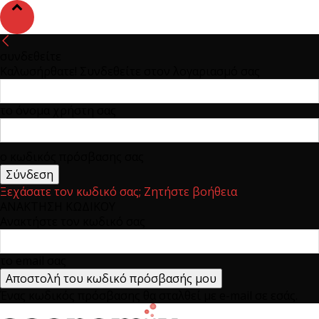
συνδεθείτε
Καλωσήρθατε! Συνδεθείτε στον λογαριασμό σας
το όνομα χρήστη σας
ο κωδικός πρόσβασης σας
Ξεχάσατε τον κωδικό σας; Ζητήστε βοήθεια
ΑΝΑΚΤΗΣΗ ΚΩΔΙΚΟΥ
Ανακτήστε τον κωδικό σας
το email σας
Ένας κωδικός πρόσβασης θα σταλθεί με e-mail σε εσάς.