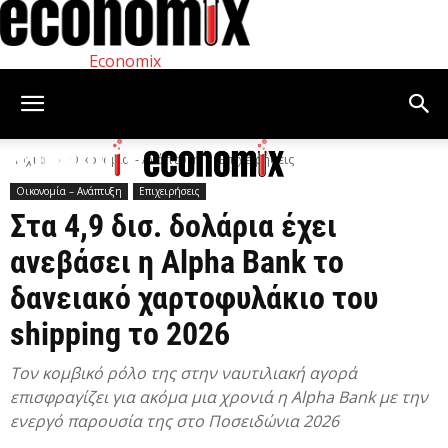
Economix
Αρχική
Οικονομία – Ανάπτυξη
Επιχειρήσεις
Οικονομία – Ανάπτυξη
Επιχειρήσεις
Στα 4,9 δισ. δολάρια έχει
ανεβάσει η Alpha Bank το
δανειακό χαρτοφυλάκιο του
shipping το 2026
Τον κομβικό ρόλο της στην ναυτιλιακή αγορά
επισφραγίζει για ακόμα μια χρονιά η Alpha Bank με την
ενεργό παρουσία της στο Ποσειδώνια 2026