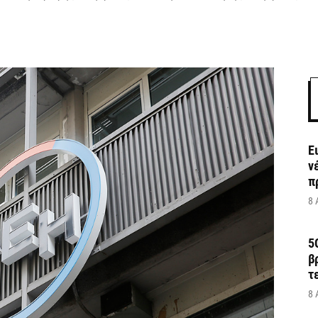
Ε
ν
π
8 
5
β
τ
8 