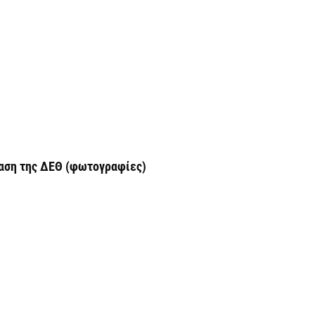
φ
3
7 
Η
χ
Ο
το
7 
λαση της ΔΕΘ (φωτογραφίες)
Κ
Σ
δ
7 
Υ
Π