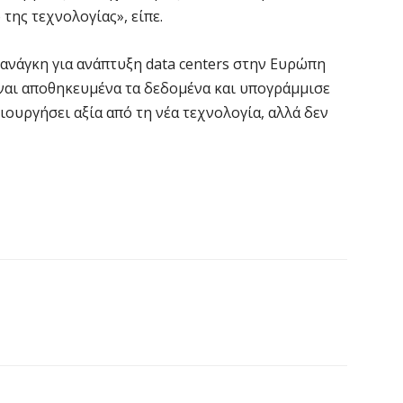
Ι
της τεχνολογίας», είπε.
7 
ανάγκη για ανάπτυξη data centers στην Ευρώπη
«
ίναι αποθηκευμένα τα δεδομένα και υπογράμμισε
ν
μιουργήσει αξία από τη νέα τεχνολογία, αλλά δεν
7 
Α
α
7 
Κ
Σ
α
7 
Σ