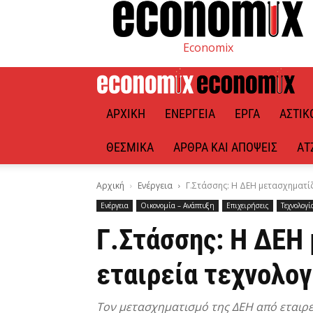
Economix
ΑΡΧΙΚΉ
ΕΝΈΡΓΕΙΑ
ΈΡΓΑ
ΑΣΤΙΚ
ΘΕΣΜΙΚΆ
ΆΡΘΡΑ ΚΑΙ ΑΠΌΨΕΙΣ
ΑΤ
Αρχική
Ενέργεια
Γ.Στάσσης: Η ΔΕΗ μετασχηματίζ
Ενέργεια
Οικονομία – Ανάπτυξη
Επιχειρήσεις
Τεχνολογί
Γ.Στάσσης: Η ΔΕΗ 
εταιρεία τεχνολογ
Τον μετασχηματισμό της ΔΕΗ από εταιρεί