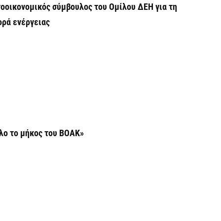
β
τοοικονομικός σύμβουλος του Ομίλου ΔΕΗ για τη
7 
ορά ενέργειας
Σ
Ι
7 
Θ
Π
ε
λο το μήκος του ΒΟΑΚ»
7 
Χ
ό
7 