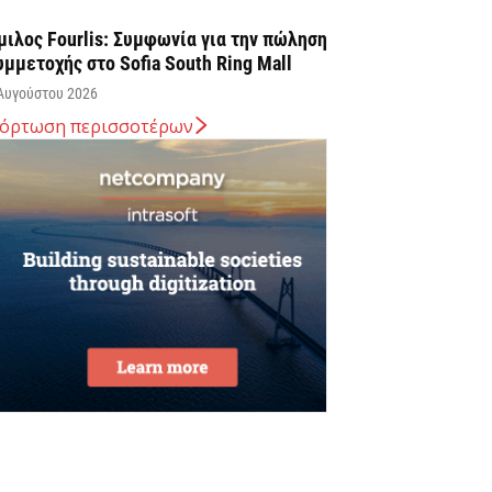
μιλος Fourlis: Συμφωνία για την πώληση
υμμετοχής στο Sofia South Ring Mall
Αυγούστου 2026
όρτωση περισσοτέρων
ταύρος Καλαφάτης: «Έχουμε
ημιουργήσει 20.000 νέες θέσεις εργασίας
ψηλής εξειδίκευσης τα τελευταία επτά
ρόνια...
Αυγούστου 2026
εσσαλονίκη: Οι αλλαγές στις
εωφορειακές γραμμές που θα ισχύσουν
ε τη λειτουργία της επέκτασης...
Αυγούστου 2026
ποχώρησε στο 3,4% ο πληθωρισμός τον