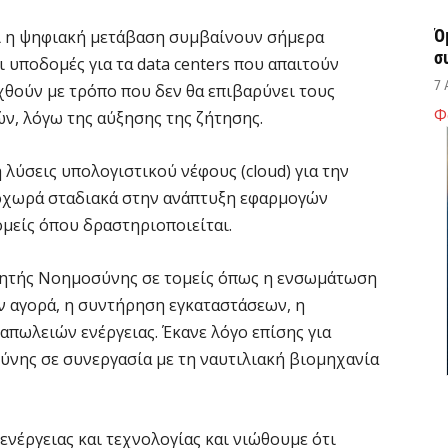
Ό
και η ψηφιακή μετάβαση συμβαίνουν σήμερα
σ
 υποδομές για τα data centers που απαιτούν
7 
χθούν με τρόπο που δεν θα επιβαρύνει τους
Φ
ν, λόγω της αύξησης της ζήτησης.
Σ
δ
 λύσεις υπολογιστικού νέφους (cloud) για την
υ
οχωρά σταδιακά στην ανάπτυξη εφαρμογών
χ
μείς όπου δραστηριοποιείται.
7 
νητής Νοημοσύνης σε τομείς όπως η ενσωμάτωση
Θ
 αγορά, η συντήρηση εγκαταστάσεων, η
λ
 απωλειών ενέργειας. Έκανε λόγο επίσης για
μ
νης σε συνεργασία με τη ναυτιλιακή βιομηχανία
7 
Υ
ενέργειας και τεχνολογίας και νιώθουμε ότι