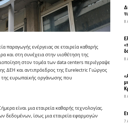
Δ
τ
8 
Ε
«
ία παραγωγής ενέργειας σε εταιρεία καθαρής
δ
ερα και στη συνέχεια στην υιοθέτηση της
8 
οποίηση στον τομέα των data centers περιέγραψε
ς ΔΕΗ και αντιπρόεδρος της Eurelectric Γιώργος
«
ο της ευρωπαϊκής οργάνωσης που
μ
Κ
8 
Σήμερα είναι μια εταιρεία καθαρής τεχνολογίας.
Ε
ρων δεδομένων, ίσως μια εταιρεία εφαρμογών
7 