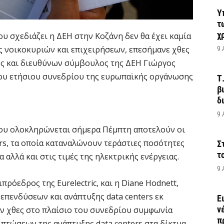
Υ
τ
χ
υ σχεδιάζει η ΔΕΗ στην Κοζάνη δεν θα έχει καμία
 νοικοκυριών και επιχειρήσεων, επεσήμανε χθες
9 
ρος και διευθύνων σύμβουλος της ΔΕΗ Γιώργος
του ετήσιου συνεδρίου της ευρωπαϊκής οργάνωσης
Τ
β
δ
9 
ου ολοκληρώνεται σήμερα Πέμπτη αποτελούν οι
ers, τα οποία καταναλώνουν τεράστιες ποσότητες
Σ
τ
α αλλά και στις τιμές της ηλεκτρικής ενέργειας.
9 
ιπρόεδρος της Eurelectric, και η Diane Hodnett,
 επενδύσεων και ανάπτυξης data centers εκ
Ε
ν
ν χθες στο πλαίσιο του συνεδρίου συμφωνία
π
ιπτώσεων της ανάπτυξης data centers στα δίκτυα