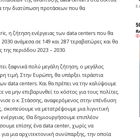
8 
για την διατύπωση προτάσεων που θα
5
β
ic, η ζήτηση ενέργειας των data centers που θα
Φ
τ
2030 ανάμεσα σε 149 και 287 τεραβατώρες και θα
8 
 της περιόδου 2023 – 2030.
Δ
ει ξαφνικά πολύ μεγάλη ζήτηση, ο μεγάλος
τ
ρη τιμή. Στην Ευρώπη, θα υπάρξει τεράστια
8 
ν data centers. Και θα πρέπει να την καλύψουμε
 να μην επιβαρυνθεί το κόστος για τους πολίτες.
Ε
νισε ο κ. Στάσσης, αναφερόμενος στην επένδυση
«
ς, σκοπεύουμε να μετατρέψουμε μια λιγνιτική
δ
 ενέργειας. Θα δημιουργήσουμε επιπλέον
8 
ουμε επίσης ένα data center, χωρίς να
 για μια αρχιτεκτονική συνύπαρξης, την οποία