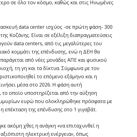
«
τερο σε όλο τον κόσμο, καθώς και στις Ηνωμένες
μ
Κ
8 
τασκευή data center ισχύος -σε πρώτη φάση- 300
της Κοζάνης. Είναι σε εξέλιξη διαπραγματεύσεις
Ε
γούν data centers, από τις μεγαλύτερες του
7 
ιακό κομμάτι της επένδυσης, ενώ η ΔΕΗ θα
 παράγεται από νέες μονάδες ΑΠΕ και φυσικού
Ό
οχή, τη γη και τα δίκτυα. Σύμφωνα με τον
σ
ριστικοποιηθεί το επόμενο εξάμηνο και η
7 
κινήσει μέσα στο 2026. Η φάση αυτή
, το οποίο υποστηρίζεται από την αύξηση
Σ
ομμυρίων ευρώ που ολοκληρώθηκε πρόσφατα με
δ
η επέκταση της επένδυσης στο 1 γιγαβάτ.
υ
χ
ηκε ακόμη χθες η ανάγκη «να επιταχυνθεί η
7 
 αξιόπιστη ηλεκτρική ενέργεια», όπως