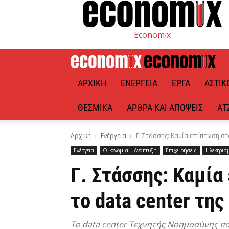
Economix
ΑΡΧΙΚΉ
ΕΝΈΡΓΕΙΑ
ΈΡΓΑ
ΑΣΤΙΚ
ΘΕΣΜΙΚΆ
ΆΡΘΡΑ ΚΑΙ ΑΠΌΨΕΙΣ
ΑΤ
Αρχική
Ενέργεια
Γ. Στάσσης: Καμία επίπτωση στ
Ενέργεια
Οικονομία – Ανάπτυξη
Επιχειρήσεις
Ηλεκτρισ
Γ. Στάσσης: Καμί
το data center της
Το data center Τεχνητής Νοημοσύνης πο