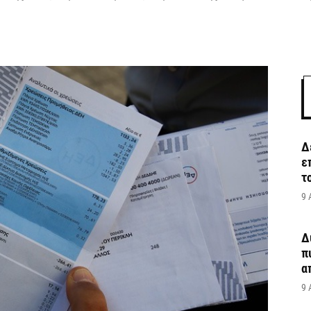
Δ
ε
τ
9 
Δ
π
α
9 