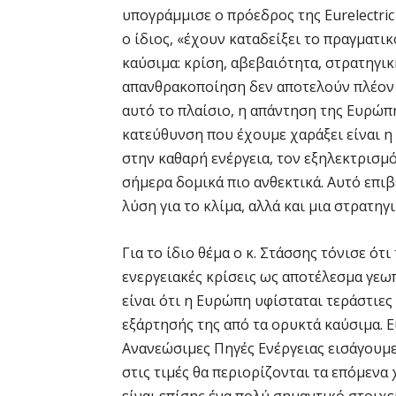
υπογράμμισε ο πρόεδρος της Eurelectri
ο ίδιος, «έχουν καταδείξει το πραγματι
καύσιμα: κρίση, αβεβαιότητα, στρατηγικ
απανθρακοποίηση δεν αποτελούν πλέον ξε
αυτό το πλαίσιο, η απάντηση της Ευρώπης
κατεύθυνση που έχουμε χαράξει είναι η
στην καθαρή ενέργεια, τον εξηλεκτρισμ
σήμερα δομικά πιο ανθεκτικά. Αυτό επιβ
λύση για το κλίμα, αλλά και μια στρατηγ
Για το ίδιο θέμα ο κ. Στάσσης τόνισε ότ
ενεργειακές κρίσεις ως αποτέλεσμα γεω
είναι ότι η Ευρώπη υφίσταται τεράστιες
εξάρτησής της από τα ορυκτά καύσιμα. 
Ανανεώσιμες Πηγές Ενέργειας εισάγουμε
στις τιμές θα περιορίζονται τα επόμενα 
είναι επίσης ένα πολύ σημαντικό στοιχε