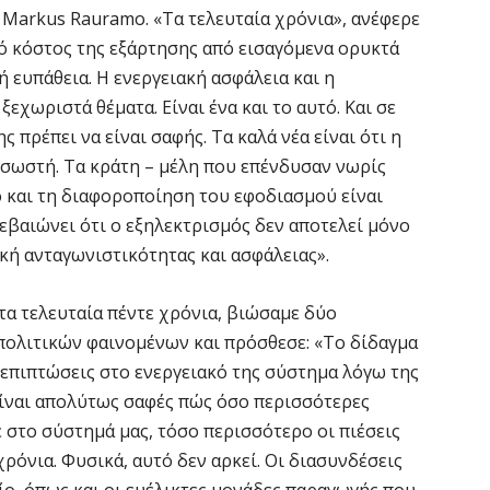
c Markus Rauramo. «Τα τελευταία χρόνια», ανέφερε
Θ
κό κόστος της εξάρτησης από εισαγόμενα ορυκτά
λ
ή ευπάθεια. Η ενεργειακή ασφάλεια και η
μ
χωριστά θέματα. Είναι ένα και το αυτό. Και σε
7 
 πρέπει να είναι σαφής. Τα καλά νέα είναι ότι η
 σωστή. Τα κράτη – μέλη που επένδυσαν νωρίς
Υ
ό και τη διαφοροποίηση του εφοδιασμού είναι
Ι
εβαιώνει ότι ο εξηλεκτρισμός δεν αποτελεί μόνο
7 
ική ανταγωνιστικότητας και ασφάλειας».
«
ι τα τελευταία πέντε χρόνια, βιώσαμε δύο
ν
πολιτικών φαινομένων και πρόσθεσε: «Το δίδαγμα
7 
 επιπτώσεις στο ενεργειακό της σύστημα λόγω της
Είναι απολύτως σαφές πώς όσο περισσότερες
Α
 στο σύστημά μας, τόσο περισσότερο οι πιέσεις
α
χρόνια. Φυσικά, αυτό δεν αρκεί. Οι διασυνδέσεις
7 
ίο, όπως και οι ευέλικτες μονάδες παραγωγής που