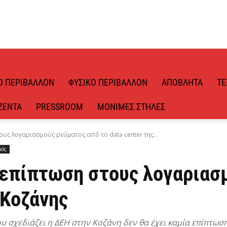
Ό ΠΕΡΙΒΆΛΛΟΝ
ΦΥΣΙΚΌ ΠΕΡΙΒΆΛΛΟΝ
ΑΠΌΒΛΗΤΑ
ΤΕ
ΖΈΝΤΑ
PRESSROOM
ΜΌΝΙΜΕΣ ΣΤΉΛΕΣ
ους λογαριασμούς ρεύματος από το data center της...
μός
α επίπτωση στους λογαριασ
 Κοζάνης
υ σχεδιάζει η ΔΕΗ στην Κοζάνη δεν θα έχει καμία επίπτω