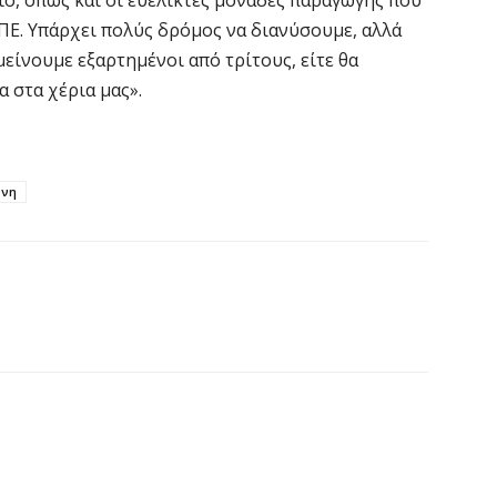
ΠΕ. Υπάρχει πολύς δρόμος να διανύσουμε, αλλά
Κ
μείνουμε εξαρτημένοι από τρίτους, είτε θα
Σ
 στα χέρια μας».
α
7 
ύνη
Σ
φ
3
7 
Η
χ
Ο
το
7 