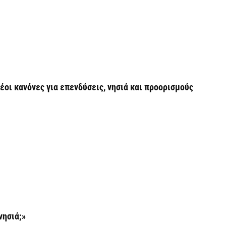
φ
3
7 
Η
χ
Ο
νέοι κανόνες για επενδύσεις, νησιά και προορισμούς
το
7 
Κ
Σ
δ
7 
Υ
Π
νησιά;»