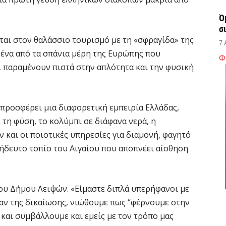
Ό
σ
ται στον θαλάσσιο τουρισμό με τη «σφραγίδα» της
7 
 ένα από τα σπάνια μέρη της Ευρώπης που
Φ
ι παραμένουν πιστά στην απλότητα και την φυσική
Σ
δ
υ
χ
προσφέρει μια διαφορετική εμπειρία Ελλάδας,
τη φύση, το κολύμπι σε διάφανα νερά, η
7 
 και οι ποιοτικές υπηρεσίες για διαμονή, φαγητό
τήδευτο τοπίο του Αιγαίου που αποπνέει αίσθηση
Θ
λ
μ
7 
ου Δήμου Λειψών. «Είμαστε διπλά υπερήφανοι με
ραν της δικαίωσης, νιώθουμε πως “φέρνουμε στην
 και συμβάλλουμε και εμείς με τον τρόπο μας
Υ