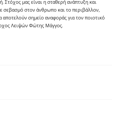
Ι
ή. Στόχος μας είναι η σταθερή ανάπτυξη και
7 
 σεβασμό στον άνθρωπο και το περιβάλλον,
α αποτελούν σημείο αναφοράς για τον ποιοτικό
αρχος Λειψών Φώτης Μάγγος.
«
ν
7 
Α
α
7 
Κ
Σ
α
7 
Σ