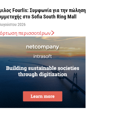
μιλος Fourlis: Συμφωνία για την πώληση
υμμετοχής στο Sofia South Ring Mall
Αυγούστου 2026
όρτωση περισσοτέρων
ταύρος Καλαφάτης: «Έχουμε
ημιουργήσει 20.000 νέες θέσεις εργασίας
ψηλής εξειδίκευσης τα τελευταία επτά
ρόνια...
Αυγούστου 2026
εσσαλονίκη: Οι αλλαγές στις
εωφορειακές γραμμές που θα ισχύσουν
ε τη λειτουργία της επέκτασης...
Αυγούστου 2026
ποχώρησε στο 3,4% ο πληθωρισμός τον