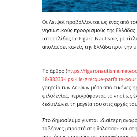
Οι Λειψοί προβάλλονται ως ένας από το
νησιωτικούς προορισμούς της Ελλάδας μ
ιστοσελίδας Le Figaro Nautisme, με τίτλ
απολαύσει κανείς την Ελλάδα πριν την 
Το άρθρο (
https://figaronautisme.meteoc
18/88333-lipsi-lile-grecque-parfaite-pour
γοητεία των Λειψών μέσα από εικόνες ηρ
φιλοξενίας, περιγράφοντας το νησί ως έ
ξεδιπλώνει τη μαγεία του στις αρχές το
Στο δημοσίευμα γίνεται ιδιαίτερη αναφο
ταβέρνες μπροστά στη θάλασσα» και στη
που, όπως σημειώνεται, προσφέρουν «μ