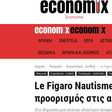
Economix
ΑΡΧΙΚΉ
ΕΝΈΡΓΕΙΑ
ΈΡΓΑ
ΑΣΤΙΚ
ΘΕΣΜΙΚΆ
ΆΡΘΡΑ ΚΑΙ ΑΠΌΨΕΙΣ
ΑΤ
Αρχική
Θεσμικά
Ευρωπαϊκά - Διεθνή
Le Figar
Θεσμικά
Ευρωπαϊκά - Διεθνή
Οικονομία – Ανάπτυξη
Το
Le Figaro Nautism
προορισμός στις α
Στο δημοσίευμα γίνεται ιδιαίτερη αναφο