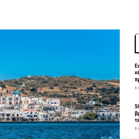
Ε
ν
π
8 
5
β
τ
8 