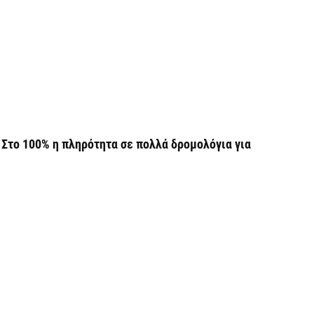
β
7 
Σ
Ι
7 
Θ
Στο 100% η πληρότητα σε πολλά δρομολόγια για
Π
ε
7 
Χ
ό
7 