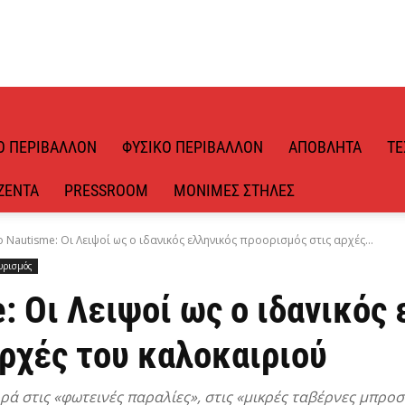
Ό ΠΕΡΙΒΆΛΛΟΝ
ΦΥΣΙΚΌ ΠΕΡΙΒΆΛΛΟΝ
ΑΠΌΒΛΗΤΑ
ΤΕ
ΖΈΝΤΑ
PRESSROOM
ΜΌΝΙΜΕΣ ΣΤΉΛΕΣ
o Nautisme: Οι Λειψοί ως ο ιδανικός ελληνικός προορισμός στις αρχές...
υρισμός
e: Οι Λειψοί ως ο ιδανικός
ρχές του καλοκαιριού
ρά στις «φωτεινές παραλίες», στις «μικρές ταβέρνες μπρο