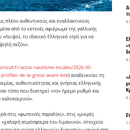
Δ
τ
υς πλέον αυθεντικούς και εναλλακτικούς
8 
έσα από το εκτενές αφιέρωμα της γαλλικής
ο «Λειψοί, το ιδανικό Ελληνικό νησί για να
Ε
υψηλή σεζόν».
«
δ
8 
onsult.fr/actus-nautisme-escales/2026-05-
-profiter-de-la-grece-avant-lete
) αναδεικνύει τη
«
εμίας, αυθεντικότητας και γνήσιας ελληνικής
μ
Κ
ναν τόπο που διατηρεί «τον ήρεμο ρυθμό και
υ καλοκαιριού».
8 
ρά στις «φωτεινές παραλίες», στις «μικρές
Ε
 «χαλαρή ατμόσφαιρα του λιμανιού», στοιχεία
7 
ια πρώτη γεύση ελληνικών διακοπών μακριά από