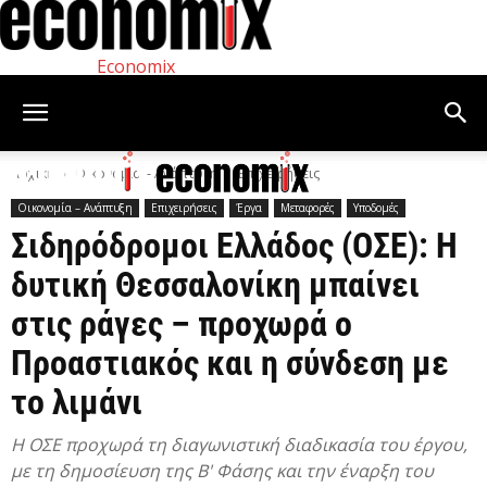
Economix
Αρχική
Οικονομία – Ανάπτυξη
Επιχειρήσεις
Οικονομία – Ανάπτυξη
Επιχειρήσεις
Έργα
Μεταφορές
Υποδομές
Σιδηρόδρομοι Ελλάδος (ΟΣΕ): Η
δυτική Θεσσαλονίκη μπαίνει
στις ράγες – προχωρά ο
Προαστιακός και η σύνδεση με
το λιμάνι
Η ΟΣΕ προχωρά τη διαγωνιστική διαδικασία του έργου,
με τη δημοσίευση της Β' Φάσης και την έναρξη του