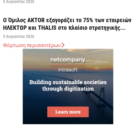
5 Αυγούστου 2026
Ο Όμιλος AKTOR εξαγοράζει το 75% των εταιρειών
ΗΛΕΚΤΩΡ και THALIS στο πλαίσιο στρατηγικής...
5 Αυγούστου 2026
Φόρτωση περισσοτέρων
HELLENiQ ENERGY: Με EBITDA 734 εκατ. ευρώ στο
α΄ εξάμηνο
5 Αυγούστου 2026
Η ΕΕ θα χρησιμοποιήσει 1,4 δισεκατομμύριο ευρώ
από τόκους παγωμένων ρωσικών περιουσιακών
στοιχείων για...
5 Αυγούστου 2026
Χαρτογραφώντας το οικοσύστημα των spin-offs