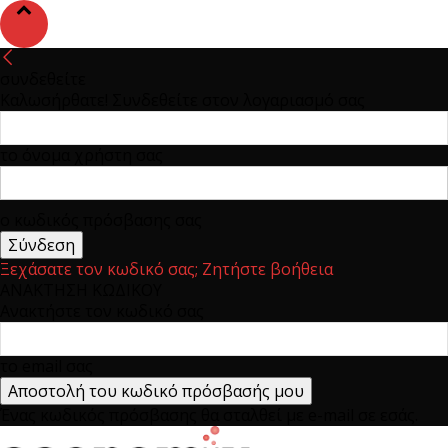
συνδεθείτε
Καλωσήρθατε! Συνδεθείτε στον λογαριασμό σας
το όνομα χρήστη σας
ο κωδικός πρόσβασης σας
Ξεχάσατε τον κωδικό σας; Ζητήστε βοήθεια
ΑΝΑΚΤΗΣΗ ΚΩΔΙΚΟΥ
Ανακτήστε τον κωδικό σας
το email σας
Ένας κωδικός πρόσβασης θα σταλθεί με e-mail σε εσάς.