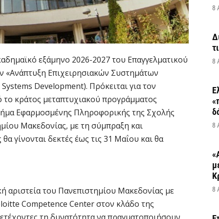
8 
Δ
τ
 ακαδημαϊκό εξάμηνο 2026-2027 του Επαγγελματικού
8 
 «Ανάπτυξη Επιχειρησιακών Συστημάτων
e Systems Development). Πρόκειται για τον
Ε
ό το κράτος μεταπτυχιακού προγράμματος
«
δ
Τμήμα Εφαρμοσμένης Πληροφορικής της Σχολής
ίου Μακεδονίας, με τη σύμπραξη και
8 
 θα γίνονται δεκτές έως τις 31 Μαΐου και θα
«
μ
Κ
ή αριστεία του Πανεπιστημίου Μακεδονίας με
8 
eloitte Competence Center στον κλάδο της
ετέχοντες τη δυνατότητα να πραγματοποιήσουν
Ε