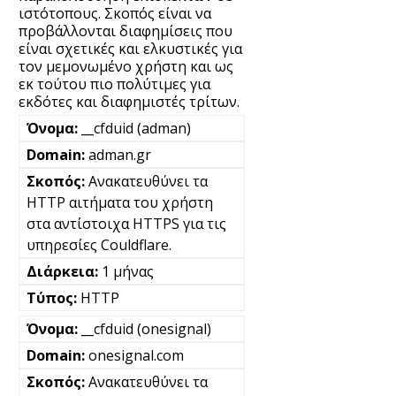
ιστότοπους. Σκοπός είναι να
προβάλλονται διαφημίσεις που
είναι σχετικές και ελκυστικές για
τον μεμονωμένο χρήστη και ως
εκ τούτου πιο πολύτιμες για
εκδότες και διαφημιστές τρίτων.
__cfduid (adman)
adman.gr
Ανακατευθύνει τα
HTTP αιτήματα του χρήστη
στα αντίστοιχα HTTPS για τις
υπηρεσίες Couldflare.
1 μήνας
HTTP
__cfduid (onesignal)
onesignal.com
Ανακατευθύνει τα