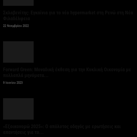
6 Αυγούστου 2026
Σκλαβενίτης: Εγκαίνια για το νέο hypermarket στη Ρενώ στη Νέα
Φιλαδέλφεια
Ψεκασμοί για την καταπολέμηση των κουνουπιών,
22 Νοεμβρίου 2022
στις 10-11-12 Αυγούστου
6 Αυγούστου 2026
Αίρεται η προληπτική σύσταση για μη χρήση του
νερού στη Σίβηρη – Ολοκληρώθηκαν οι...
Forward Green: Μοναδική έκθεση για την Κυκλική Οικονομία με
πολλαπλά μηνύματα...
6 Αυγούστου 2026
9 Ιουνίου 2023
Όμιλος JUMBO: Καθαρά κέρδη 320 εκατ. ευρώ για
το 2025 – Διανομή μερίσματος 0,70...
6 Αυγούστου 2026
«Εξοικονομώ 2025»: Ο απόλυτος οδηγός με ερωτήσεις και
Οκτώ νέα οχήματα μεταφοράς
απαντήσεις για το...