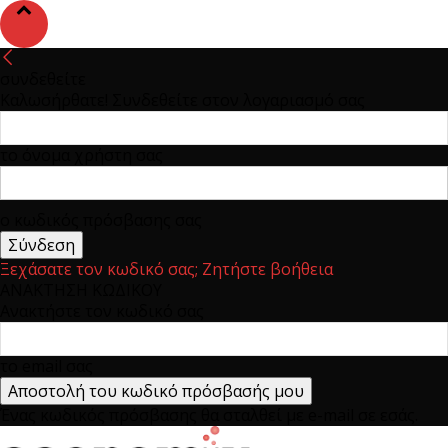
συνδεθείτε
Καλωσήρθατε! Συνδεθείτε στον λογαριασμό σας
το όνομα χρήστη σας
ο κωδικός πρόσβασης σας
Ξεχάσατε τον κωδικό σας; Ζητήστε βοήθεια
ΑΝΑΚΤΗΣΗ ΚΩΔΙΚΟΥ
Ανακτήστε τον κωδικό σας
το email σας
Ένας κωδικός πρόσβασης θα σταλθεί με e-mail σε εσάς.