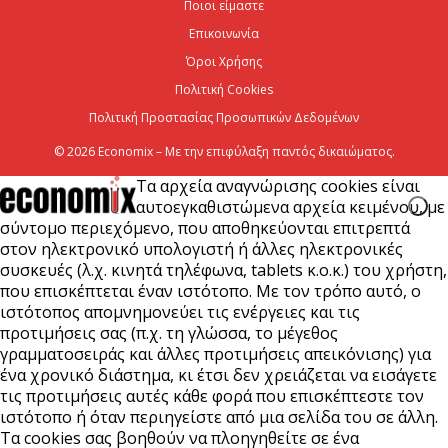
Ποιοι είμαστε
Επικοινωνία
Viohalco: Ισχυρές επιδόσεις το πρώτο εξάμηνο του
2026
Όροι Χρήσης
Πολιτική Cookies
6 Αυγούστου 2026
Πολιτική Προστασίας Προσωπικών Δεδομένων
© 2026 Economix – Με την επιφύλαξη παντός δικαιώματος.
Τα αρχεία αναγνώρισης cookies είναι
αυτοεγκαθιστώμενα αρχεία κειμένου, με
σύντομο περιεχόμενο, που αποθηκεύονται επιτρεπτά
στον ηλεκτρονικό υπολογιστή ή άλλες ηλεκτρονικές
συσκευές (λ.χ. κινητά τηλέφωνα, tablets κ.ο.κ.) του χρήστη,
που επισκέπτεται έναν ιστότοπο. Με τον τρόπο αυτό, ο
ιστότοπος απομνημονεύει τις ενέργειες και τις
προτιμήσεις σας (π.χ. τη γλώσσα, το μέγεθος
γραμματοσειράς και άλλες προτιμήσεις απεικόνισης) για
ένα χρονικό διάστημα, κι έτσι δεν χρειάζεται να εισάγετε
τις προτιμήσεις αυτές κάθε φορά που επισκέπτεστε τον
ιστότοπο ή όταν περιηγείστε από μια σελίδα του σε άλλη.
Τα cookies σας βοηθούν να πλοηγηθείτε σε ένα