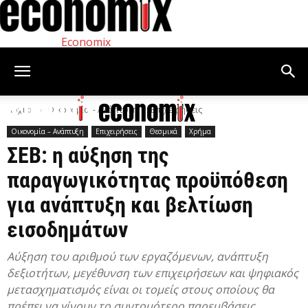
Economix
Αρχική
Οικονομία – Ανάπτυξη
Επιχειρήσεις
Οικονομία – Ανάπτυξη
Επιχειρήσεις
Θεσμικά
Χρήμα
ΣΕΒ: η αύξηση της
παραγωγικότητας προϋπόθεση
για ανάπτυξη και βελτίωση
εισοδημάτων
Αύξηση του αριθμού των εργαζόμενων, ανάπτυξη
δεξιοτήτων, μεγέθυνση των επιχειρήσεων και ψηφιακός
μετασχηματισμός είναι οι τομείς στους οποίους θα
πρέπει να γίνουν το συντομότερο παρεμβάσεις.