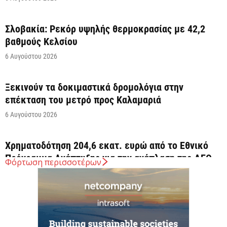
Σλοβακία: Ρεκόρ υψηλής θερμοκρασίας με 42,2
βαθμούς Κελσίου
6 Αυγούστου 2026
Ξεκινούν τα δοκιμαστικά δρομολόγια στην
επέκταση του μετρό προς Καλαμαριά
6 Αυγούστου 2026
Χρηματοδότηση 204,6 εκατ. ευρώ από το Εθνικό
Πρόγραμμα Ανάπτυξης για την ανάπλαση της ΔΕΘ
Φόρτωση περισσοτέρων
6 Αυγούστου 2026
ΟΠΕΚΑ: Αύριο η δεύτερη πληρωμή των δικαιούχων
του Λογαριασμού Αγροτικής Εστίας