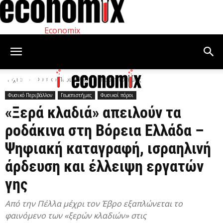
Economix
Αρχική
Φυσικό Περιβάλλον
Γεωεπιστήμες
Φυσικό Περιβάλλον
Γεωεπιστήμες
Φυσικοί πόροι
«Ξερά κλαδιά» απειλούν τα
ροδάκινα στη Βόρεια Ελλάδα –
Ψηφιακή καταγραφή, ισραηλινή
άρδευση και έλλειψη εργατών
γης
Από την Πέλλα μέχρι τον Έβρο εξαπλώνεται το
φαινόμενο των «ξερών κλαδιών» στις