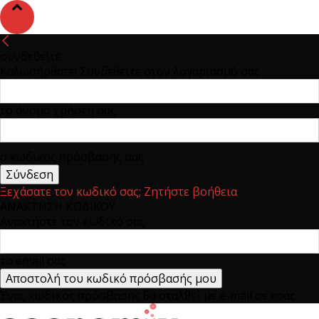
συνδεθείτε
Καλωσήρθατε! Συνδεθείτε στον λογαριασμό σας
το όνομα χρήστη σας
ο κωδικός πρόσβασης σας
Ξεχάσατε τον κωδικό σας; Ζητήστε βοήθεια
ΑΝΑΚΤΗΣΗ ΚΩΔΙΚΟΥ
Ανακτήστε τον κωδικό σας
το email σας
Ένας κωδικός πρόσβασης θα σταλθεί με e-mail σε εσάς.