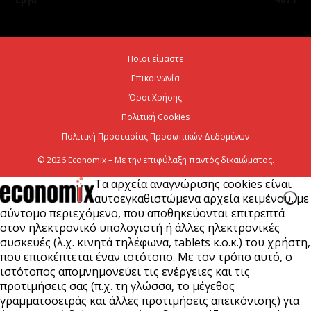
ενεργειακό...
5 Αυγούστου 2026
Ποιοι είμαστε
Great Greek Wines: Το ελληνικό κρασί επιστρέφει
Επικοινωνία
στο Λονδίνο με 40 οινοποιεία και 240...
Όροι Χρήσης
5 Αυγούστου 2026
Πολιτική Cookies
Πολιτική Προστασίας Προσωπικών Δεδομένων
© 2026 Economix – Με την επιφύλαξη παντός δικαιώματος.
Τα αρχεία αναγνώρισης cookies είναι
αυτοεγκαθιστώμενα αρχεία κειμένου, με
σύντομο περιεχόμενο, που αποθηκεύονται επιτρεπτά
στον ηλεκτρονικό υπολογιστή ή άλλες ηλεκτρονικές
συσκευές (λ.χ. κινητά τηλέφωνα, tablets κ.ο.κ.) του χρήστη,
που επισκέπτεται έναν ιστότοπο. Με τον τρόπο αυτό, ο
ιστότοπος απομνημονεύει τις ενέργειες και τις
προτιμήσεις σας (π.χ. τη γλώσσα, το μέγεθος
γραμματοσειράς και άλλες προτιμήσεις απεικόνισης) για