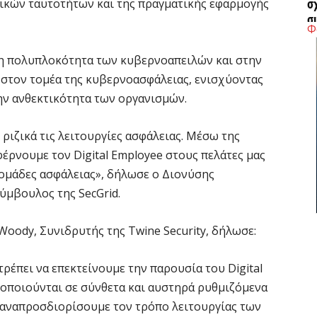
τικών ταυτοτήτων και της πραγματικής εφαρμογής
σ
σ
Φ
6 
η πολυπλοκότητα των κυβερνοαπειλών και στην
 στον τομέα της κυβερνοασφάλειας, ενισχύοντας
Σ
4
ην ανθεκτικότητα των οργανισμών.
6 
ιζικά τις λειτουργίες ασφάλειας. Μέσω της
 φέρνουμε τον Digital Employee στους πελάτες μας
Ξ
 ομάδες ασφάλειας», δήλωσε ο Διονύσης
ε
ύμβουλος της SecGrid.
6 
Woody, Συνιδρυτής της Twine Security, δήλωσε:
Χ
Ε
α
τρέπει να επεκτείνουμε την παρουσία του Digital
οποιούνται σε σύνθετα και αυστηρά ρυθμιζόμενα
6 
επαναπροσδιορίσουμε τον τρόπο λειτουργίας των