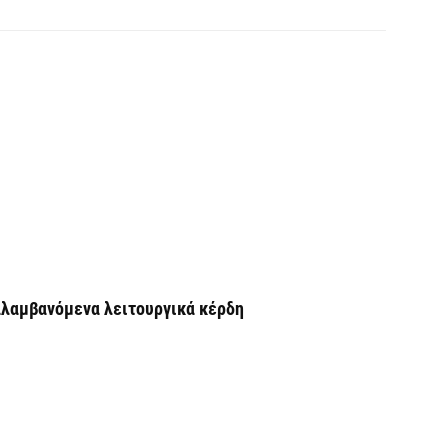
Ν
Ι
6 
Ψ
κ
6 
Α
χ
Ο
ναλαμβανόμενα λειτουργικά κέρδη
6 
Ό
ε
0,
6 