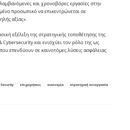
λαμβανόμενες και χρονοβόρες εργασίες στην
Ο
δ
μένο προσωπικό να επικεντρώνεται σε
Ε
ηλής αξίας».
6 
σική εξέλιξη της στρατηγικής τοποθέτησης της
& Cybersecurity και ενισχύει τον ρόλο της ως
C
ε
 που επενδύουν σε καινοτόμες λύσεις ασφάλειας
6 
Β
κ
 Security
επιχειρήσεις
οικονομία
στρατηγική συνεργασία
6 
Ο
σ
6 