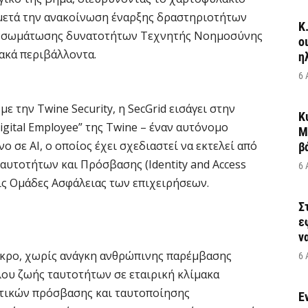
 μετά την ανακοίνωση έναρξης δραστηριοτήτων
Κ
ς ενσωμάτωσης δυνατοτήτων Τεχνητής Νοημοσύνης
ο
ησιακά περιβάλλοντα.
η
6 
ε την Twine Security, η SecGrid εισάγει στην
Κ
igital Employee” της Twine – έναν αυτόνομο
Μ
 σε AI, ο οποίος έχει σχεδιαστεί να εκτελεί από
β
αυτοτήτων και Πρόσβασης (Identity and Access
6 
ις Ομάδες Ασφάλειας των επιχειρήσεων.
Σ
ε
να
 άκρο, χωρίς ανάγκη ανθρώπινης παρέμβασης
6 
λου ζωής ταυτοτήτων σε εταιρική κλίμακα
ιτικών πρόσβασης και ταυτοποίησης
Έ