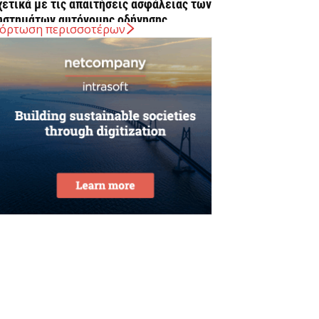
χετικά με τις απαιτήσεις ασφάλειας των
υστημάτων αυτόνομης οδήγησης...
όρτωση περισσοτέρων
Αυγούστου 2026
λοβακία: Ρεκόρ υψηλής θερμοκρασίας με
2,2 βαθμούς Κελσίου
Αυγούστου 2026
εκινούν τα δοκιμαστικά δρομολόγια στην
πέκταση του μετρό προς Καλαμαριά
Αυγούστου 2026
ρηματοδότηση 204,6 εκατ. ευρώ από το
θνικό Πρόγραμμα Ανάπτυξης για την
νάπλαση της ΔΕΘ
Αυγούστου 2026