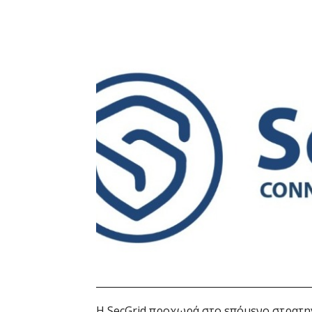
Η SecGrid προχωρά στο επόμενο στρατη