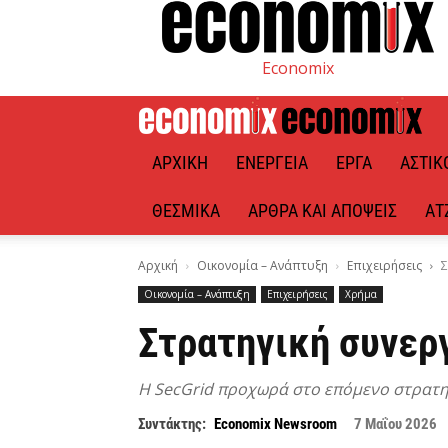
Economix
ΑΡΧΙΚΉ
ΕΝΈΡΓΕΙΑ
ΈΡΓΑ
ΑΣΤΙΚ
ΘΕΣΜΙΚΆ
ΆΡΘΡΑ ΚΑΙ ΑΠΌΨΕΙΣ
ΑΤ
Αρχική
Οικονομία – Ανάπτυξη
Επιχειρήσεις
Σ
Οικονομία – Ανάπτυξη
Επιχειρήσεις
Χρήμα
Στρατηγική συνεργ
Η SecGrid προχωρά στο επόμενο στρατη
Συντάκτης:
Economix Newsroom
7 Μαΐου 2026