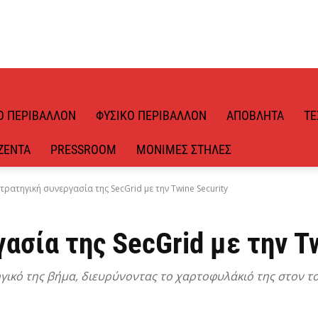
Ό ΠΕΡΙΒΆΛΛΟΝ
ΦΥΣΙΚΌ ΠΕΡΙΒΆΛΛΟΝ
ΑΠΌΒΛΗΤΑ
ΤΕ
ΖΈΝΤΑ
PRESSROOM
ΜΌΝΙΜΕΣ ΣΤΉΛΕΣ
τρατηγική συνεργασία της SecGrid με την Twine Security
ασία της SecGrid με την Tw
γικό της βήμα, διευρύνοντας το χαρτοφυλάκιό της στον τ