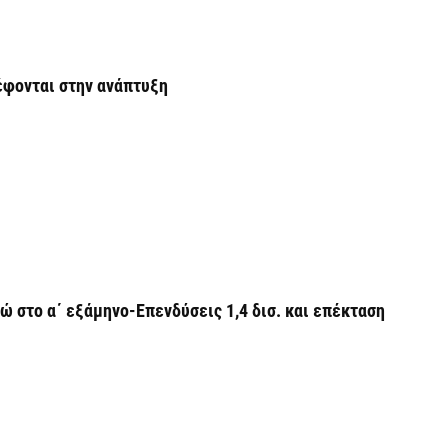
Ο
ε
ρέφονται στην ανάπτυξη
6 
Ά
m
π
6 
ώ στο α΄ εξάμηνο-Επενδύσεις 1,4 δισ. και επέκταση