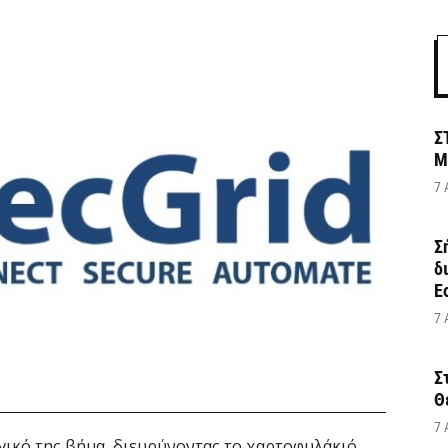
Σ
Μ
7 
Σ
δ
Ε
7 
Σ
Θ
7 
γικό της βήμα, διευρύνοντας το χαρτοφυλάκιό