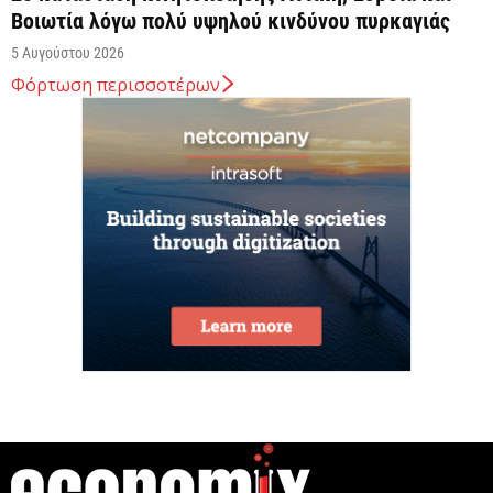
Βοιωτία λόγω πολύ υψηλού κινδύνου πυρκαγιάς
5 Αυγούστου 2026
Φόρτωση περισσοτέρων
Άνω των 20 δισ. ευρώ οι ρυθμίσεις οφειλών από
την έναρξη λειτουργίας της πλατφόρμας
5 Αυγούστου 2026
Κυρ. Μητσοτάκης: Η είσοδος της Meridiam
αποτελεί μια πολύ ισχυρή ψήφο εμπιστοσύνης στον
ενεργειακό...
5 Αυγούστου 2026
Great Greek Wines: Το ελληνικό κρασί επιστρέφει
στο Λονδίνο με 40 οινοποιεία και 240...
5 Αυγούστου 2026