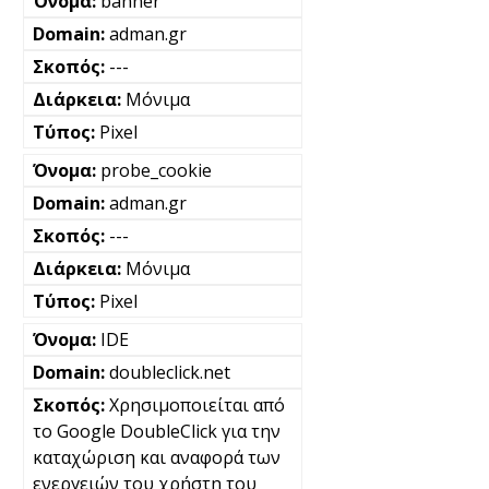
banner
adman.gr
---
Μόνιμα
Pixel
probe_cookie
adman.gr
---
Μόνιμα
Pixel
IDE
doubleclick.net
Χρησιμοποιείται από
το Google DoubleClick για την
καταχώριση και αναφορά των
ενεργειών του χρήστη του