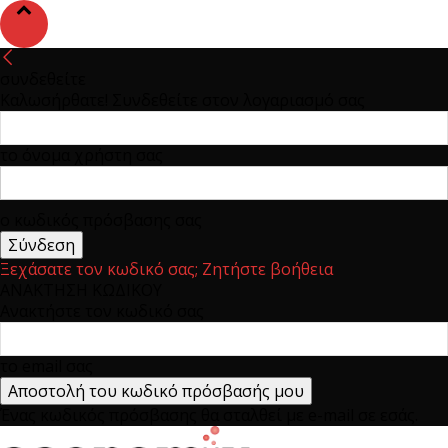
συνδεθείτε
Καλωσήρθατε! Συνδεθείτε στον λογαριασμό σας
το όνομα χρήστη σας
ο κωδικός πρόσβασης σας
Ξεχάσατε τον κωδικό σας; Ζητήστε βοήθεια
ΑΝΑΚΤΗΣΗ ΚΩΔΙΚΟΥ
Ανακτήστε τον κωδικό σας
το email σας
Ένας κωδικός πρόσβασης θα σταλθεί με e-mail σε εσάς.